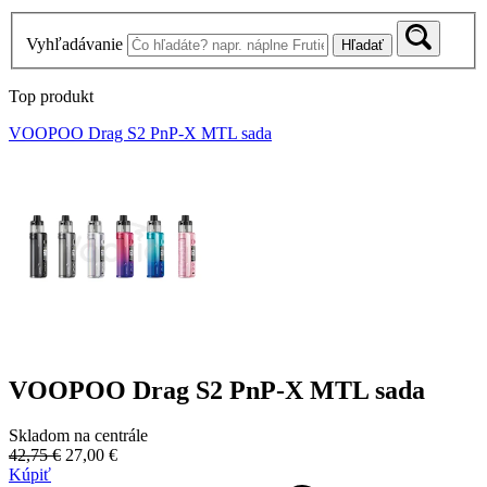
Vyhľadávanie
Hľadať
Top produkt
VOOPOO Drag S2 PnP-X MTL sada
VOOPOO Drag S2 PnP-X MTL sada
Skladom na centrále
42,75 €
27,00 €
Kúpiť