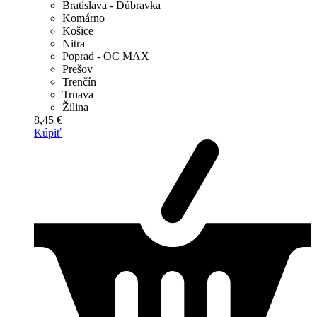
Bratislava - Dúbravka
Komárno
Košice
Nitra
Poprad - OC MAX
Prešov
Trenčín
Trnava
Žilina
8,45 €
Kúpiť