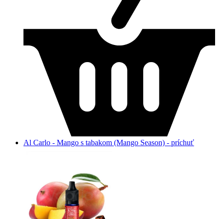
Al Carlo - Mango s tabakom (Mango Season) - príchuť