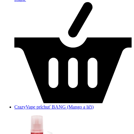
CrazyVape príchuť BANG (Mango a liči)