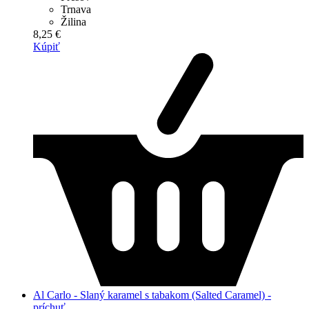
Trnava
Žilina
8,25 €
Kúpiť
Al Carlo - Slaný karamel s tabakom (Salted Caramel) -
príchuť