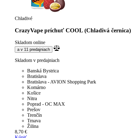
Chladivé
CrazyVape príchuť COOL (Chladivá černica)
Skladom online
a v 11 predajniach
Skladom v predajniach
Banská Bystrica
Bratislava
Bratislava - AVION Shopping Park
Komárno
Košice
Nitra
Poprad - OC MAX
Prešov
Trenčín
Trnava
Žilina
8,70 €
Kúpiť