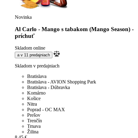
Novinka
Al Carlo - Mango s tabakom (Mango Season) -
príchuť
Skladom online
a v 11 predajniach
Skladom v predajniach
Bratislava
Bratislava - AVION Shopping Park
Bratislava - Dúbravka
Komárno
Košice
Nitra
Poprad - OC MAX
Prešov
Trenčín
Trnava
Žilina
8,45 €