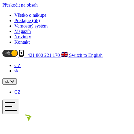
Přeskočit na obsah
Všetko o nákupe
Predajne (
66
)
Vernostný systém
Magazín
Novinky
Kontakt
+421 800 221 170
Switch to English
CZ
sk
sk
CZ