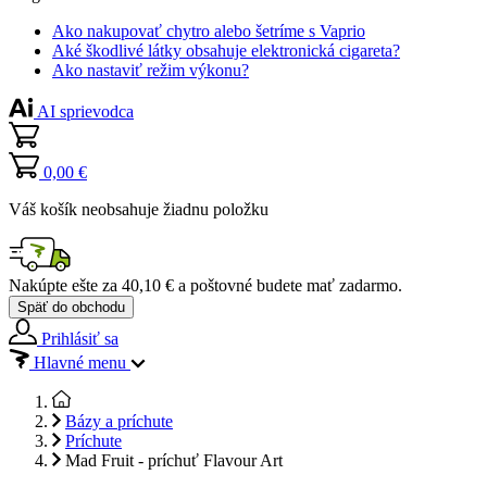
Ako nakupovať chytro alebo šetríme s Vaprio
Aké škodlivé látky obsahuje elektronická cigareta?
Ako nastaviť režim výkonu?
AI sprievodca
0,00 €
Váš košík neobsahuje žiadnu položku
Nakúpte ešte za
40,10 €
a poštovné budete mať
zadarmo
.
Späť do obchodu
Prihlásiť sa
Hlavné menu
Bázy a príchute
Príchute
Mad Fruit - príchuť Flavour Art