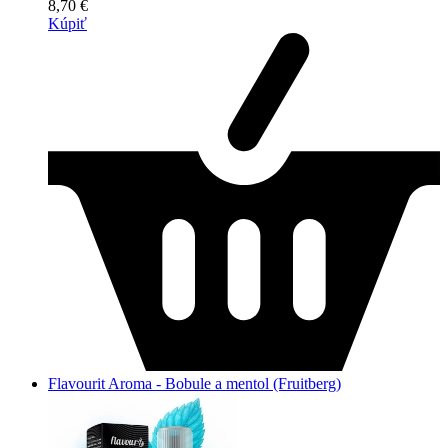
8,70 €
Kúpiť
Flavourit Aroma - Bobule a mentol (Fruitberg)