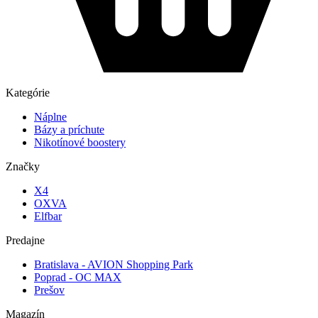
Kategórie
Náplne
Bázy a príchute
Nikotínové boostery
Značky
X4
OXVA
Elfbar
Predajne
Bratislava - AVION Shopping Park
Poprad - OC MAX
Prešov
Magazín