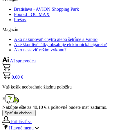
Bratislava - AVION Shopping Park
Poprad - OC MAX
Prešov
Magazín
Ako nakupovať chytro alebo šetríme s Vaprio
Aké škodlivé látky obsahuje elektronická cigareta?
Ako nastaviť režim výkonu?
AI sprievodca
0,00 €
Váš košík neobsahuje žiadnu položku
Nakúpte ešte za
40,10 €
a poštovné budete mať
zadarmo
.
Späť do obchodu
Prihlásiť sa
Hlavné menu