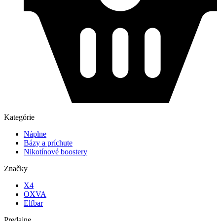
Kategórie
Náplne
Bázy a príchute
Nikotínové boostery
Značky
X4
OXVA
Elfbar
Predajne