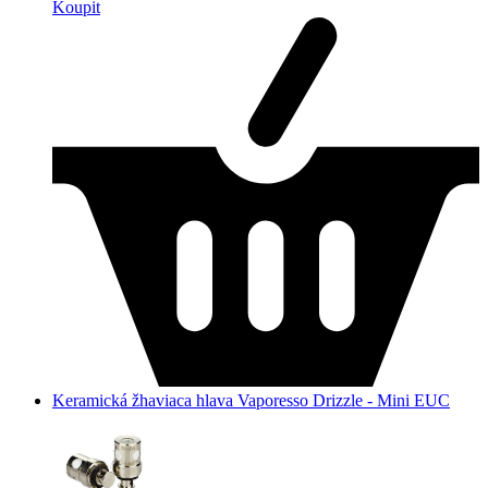
Koupit
Keramická žhaviaca hlava Vaporesso Drizzle - Mini EUC