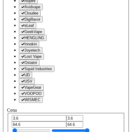
Aspire
Avidvape
Cloudee
Digiflavor
eLeaf
GeekVape
HENGLING
Innokin
Joyetech
Lost Vape
Ostatní
Squid Industries
UD
USV
VapeGear
VOOPOO
WISMEC
Cena