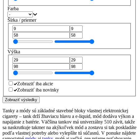
Farba
Šírka / priemer
Výška
Zobraziť iba akcie
Zobraziť iba novinky
Zobraziť výsledky
Tanky a módy sú základné stavebné bloky vlastnej elektronickej
cigarety – tank drží žhaviacu hlavu a e-liquid, mód dodáva výkon a
napájanie z batérie. Väčšina tankov má univerzálny 510 závit, takže
sa naskrutkuje takmer na akýkoľvek mód a zostavu si tak poskladáte
podľa vlastnej potreby alebo vylepšíte tú súčasnú. V ponuke nájdete
samostatné
módy
aj
tanky
, malé aj veľké, pre priame poťahovanie