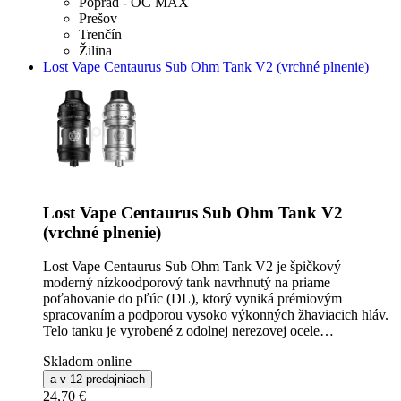
Poprad - OC MAX
Prešov
Trenčín
Žilina
Lost Vape Centaurus Sub Ohm Tank V2 (vrchné plnenie)
Lost Vape Centaurus Sub Ohm Tank V2
(vrchné plnenie)
Lost Vape Centaurus Sub Ohm Tank V2 je špičkový
moderný nízkoodporový tank navrhnutý na priame
poťahovanie do pľúc (DL), ktorý vyniká prémiovým
spracovaním a podporou vysoko výkonných žhaviacich hláv.
Telo tanku je vyrobené z odolnej nerezovej ocele…
Skladom online
a v 12 predajniach
24,70 €