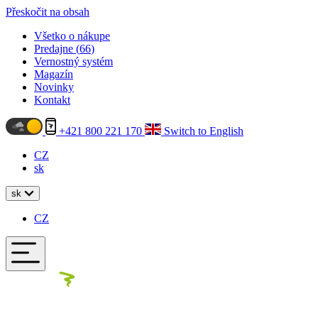
Přeskočit na obsah
Všetko o nákupe
Predajne (
66
)
Vernostný systém
Magazín
Novinky
Kontakt
+421 800 221 170
Switch to English
CZ
sk
sk
CZ