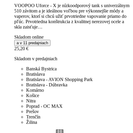
VOOPOO Uforce - X je nízkoodporový tank s univerzálnym
510 závitom a je ideálnou voľbou pre výkonnejšie módy a
vaperov, ktorí si chcú užiť prvotriedne vapovanie priamo do
pľúc. Prvotriedna konštrukcia z kvalitnej nerezovej ocele a
skla zaisťuje…
Skladom online
a v 11 predajniach
25,20 €
Skladom v predajniach
Banská Bystrica
Bratislava
Bratislava - AVION Shopping Park
Bratislava - Dúbravka
Komárno
Košice
Nitra
Poprad - OC MAX
Prešov
Trenčín
Žilina