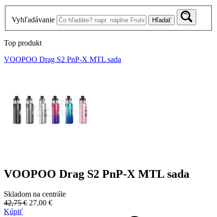
Vyhľadávanie
Hľadať
Top produkt
VOOPOO Drag S2 PnP-X MTL sada
VOOPOO Drag S2 PnP-X MTL sada
Skladom na centrále
42,75 €
27,00 €
Kúpiť