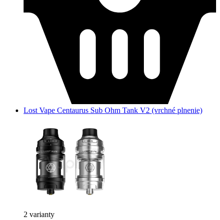
Lost Vape Centaurus Sub Ohm Tank V2 (vrchné plnenie)
2 varianty