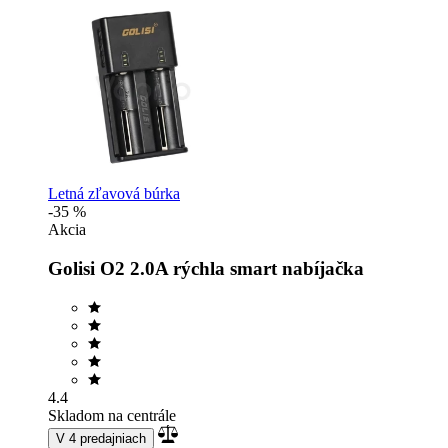
Letná zľavová búrka
-35 %
Akcia
Golisi O2 2.0A rýchla smart nabíjačka
4.4
Skladom na centrále
V 4 predajniach