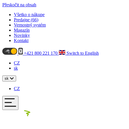
Přeskočit na obsah
Všetko o nákupe
Predajne (
66
)
Vernostný systém
Magazín
Novinky
Kontakt
+421 800 221 170
Switch to English
CZ
sk
sk
CZ