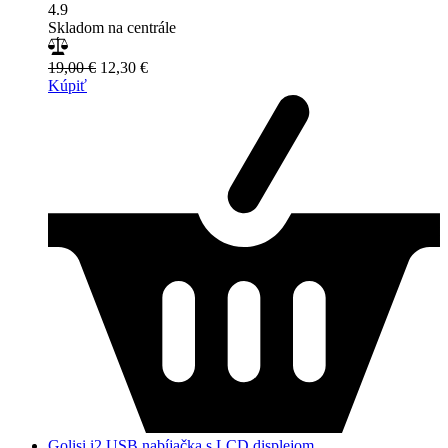
4.9
Skladom na centrále
19,00 €
12,30 €
Kúpiť
Golisi i2 USB nabíjačka s LCD displejom