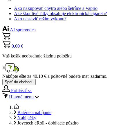
Ako nakupovať chytro alebo šetríme s Vaprio
Aké škodlivé látky obsahuje elektronická cigareta?
Ako nastaviť režim výkonu?
AI sprievodca
0,00 €
Váš košík neobsahuje žiadnu položku
Nakúpte ešte za
40,10 €
a poštovné budete mať
zadarmo
.
Späť do obchodu
Prihlásiť sa
Hlavné menu
Batérie a nabíjanie
Nabíjačky
Joyetech eRoll - dobíjacie púzdro