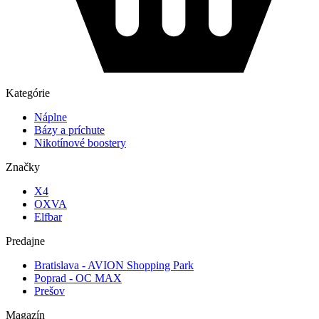
Kategórie
Náplne
Bázy a príchute
Nikotínové boostery
Značky
X4
OXVA
Elfbar
Predajne
Bratislava - AVION Shopping Park
Poprad - OC MAX
Prešov
Magazín