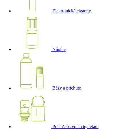
Elektronické cigarety
Náplne
Bázy a príchute
Príslušenstvo k cigaretám