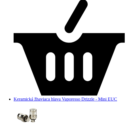
Keramická žhaviaca hlava Vaporesso Drizzle - Mini EUC