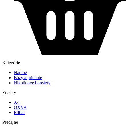
Kategórie
Náplne
Bázy a príchute
Nikotínové boostery
Značky
X4
OXVA
Elfbar
Predajne