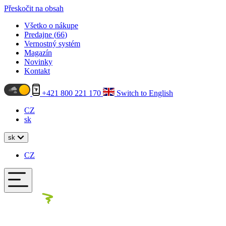
Přeskočit na obsah
Všetko o nákupe
Predajne (
66
)
Vernostný systém
Magazín
Novinky
Kontakt
+421 800 221 170
Switch to English
CZ
sk
sk
CZ