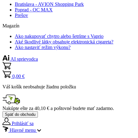
Bratislava - AVION Shopping Park
Poprad - OC MAX
Prešov
Magazín
Ako nakupovať chytro alebo šetríme s Vaprio
Aké škodlivé látky obsahuje elektronická cigareta?
Ako nastaviť režim výkonu?
AI sprievodca
0,00 €
Váš košík neobsahuje žiadnu položku
Nakúpte ešte za
40,10 €
a poštovné budete mať
zadarmo
.
Späť do obchodu
Prihlásiť sa
Hlavné menu