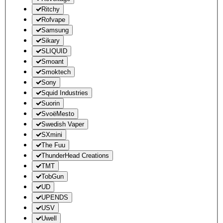
Ritchy
Rofvape
Samsung
Sikary
SLIQUID
Smoant
Smoktech
Sony
Squid Industries
Suorin
SvoëMesto
Swedish Vaper
SXmini
The Fuu
ThunderHead Creations
TMT
TobGun
UD
UPENDS
USV
Uwell