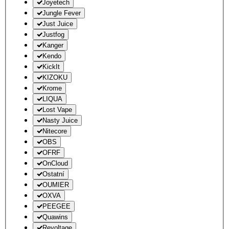
Joyetech
Jungle Fever
Just Juice
Justfog
Kanger
Kendo
KickIt
KIZOKU
Krome
LIQUA
Lost Vape
Nasty Juice
Nitecore
OBS
OFRF
OnCloud
Ostatní
OUMIER
OXVA
PEEGEE
Quawins
Revoltage