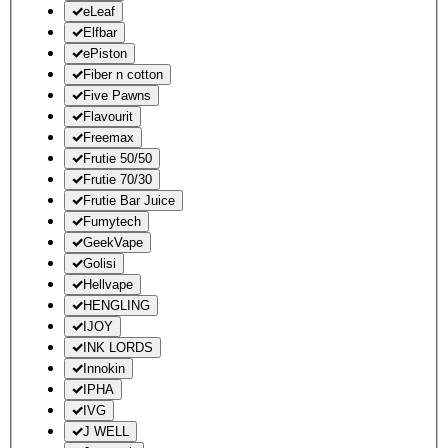
eLeaf
Elfbar
ePiston
Fiber n cotton
Five Pawns
Flavourit
Freemax
Frutie 50/50
Frutie 70/30
Frutie Bar Juice
Fumytech
GeekVape
Golisi
Hellvape
HENGLING
IJOY
INK LORDS
Innokin
IPHA
IVG
J WELL