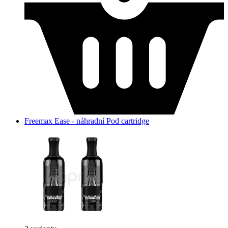
Freemax Ease - náhradní Pod cartridge