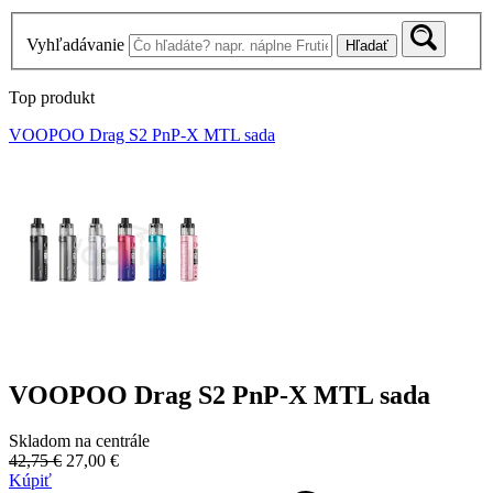
Vyhľadávanie
Hľadať
Top produkt
VOOPOO Drag S2 PnP-X MTL sada
VOOPOO Drag S2 PnP-X MTL sada
Skladom na centrále
42,75 €
27,00 €
Kúpiť