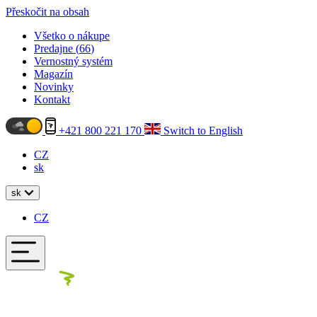
Přeskočit na obsah
Všetko o nákupe
Predajne (
66
)
Vernostný systém
Magazín
Novinky
Kontakt
+421 800 221 170
Switch to English
CZ
sk
sk
CZ