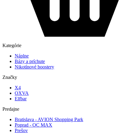
Kategórie
Náplne
Bázy a príchute
Nikotínové boostery
Značky
X4
OXVA
Elfbar
Predajne
Bratislava - AVION Shopping Park
Poprad - OC MAX
Prešov