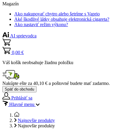
Magazín
Ako nakupovať chytro alebo šetríme s Vaprio
Aké škodlivé látky obsahuje elektronická cigareta?
Ako nastaviť režim výkonu?
AI sprievodca
0,00 €
Váš košík neobsahuje žiadnu položku
Nakúpte ešte za
40,10 €
a poštovné budete mať
zadarmo
.
Späť do obchodu
Prihlásiť sa
Hlavné menu
Najnovšie produkty
Najnovšie produkty