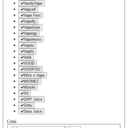
VandyVape
Vapcell
Vape Fest
Vapefly
VapeGear
Vapergy
Vaporesso
Vaprio
Vaptio
Veiik
VGOD
VOOPOO
Wick n Vape
WISMEC
Wotofo
X4
ZAP! Juice
Zeltu
Zeus Juice
Cena