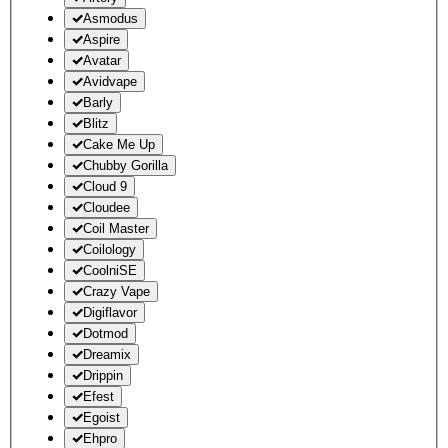
Asmodus
Aspire
Avatar
Avidvape
Barly
Blitz
Cake Me Up
Chubby Gorilla
Cloud 9
Cloudee
Coil Master
Coilology
CoolniSE
Crazy Vape
Digiflavor
Dotmod
Dreamix
Drippin
Efest
Egoist
Ehpro