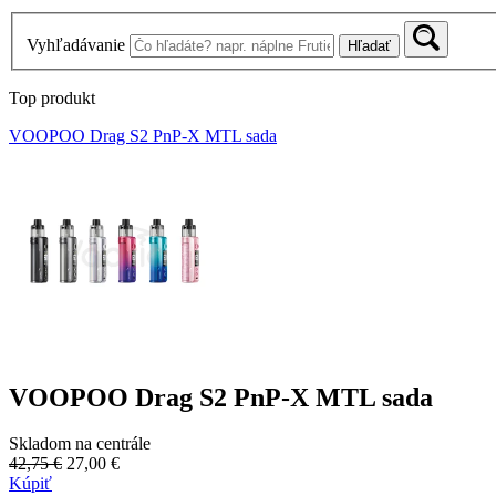
Vyhľadávanie
Hľadať
Top produkt
VOOPOO Drag S2 PnP-X MTL sada
VOOPOO Drag S2 PnP-X MTL sada
Skladom na centrále
42,75 €
27,00 €
Kúpiť