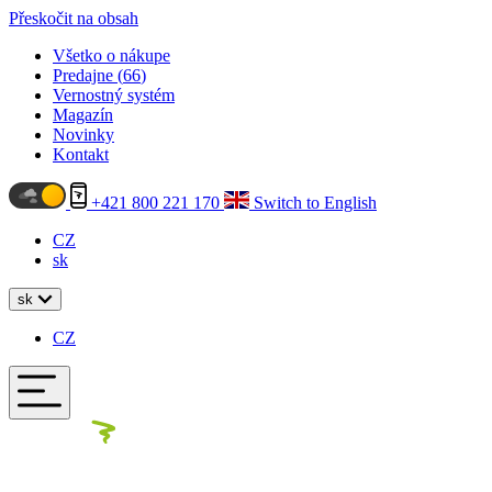
Přeskočit na obsah
Všetko o nákupe
Predajne (
66
)
Vernostný systém
Magazín
Novinky
Kontakt
+421 800 221 170
Switch to English
CZ
sk
sk
CZ