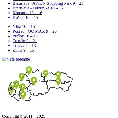
Bratislava - AVION Shopping Park
9 – 21
Bratislava - Dúbravka
10 – 15
Komárno
10 – 16
Košice
10 – 15
Nitra
10 – 15
Poprad - OC MAX
9 – 20
Prešov
10 – 15
Trenčín
9 – 21
Trnava
9 – 13
Žilina
9 – 15
Copyright © 2011 – 2026