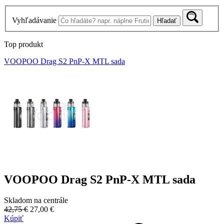
Vyhľadávanie
Hľadať
Top produkt
VOOPOO Drag S2 PnP-X MTL sada
VOOPOO Drag S2 PnP-X MTL sada
Skladom na centrále
42,75 €
27,00 €
Kúpiť