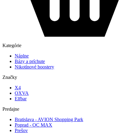
Kategórie
Náplne
Bázy a príchute
Nikotínové boostery
Značky
X4
OXVA
Elfbar
Predajne
Bratislava - AVION Shopping Park
Poprad - OC MAX
Prešov