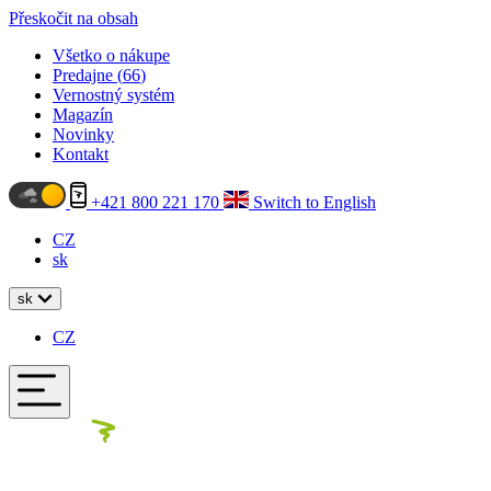
Přeskočit na obsah
Všetko o nákupe
Predajne (
66
)
Vernostný systém
Magazín
Novinky
Kontakt
+421 800 221 170
Switch to English
CZ
sk
sk
CZ