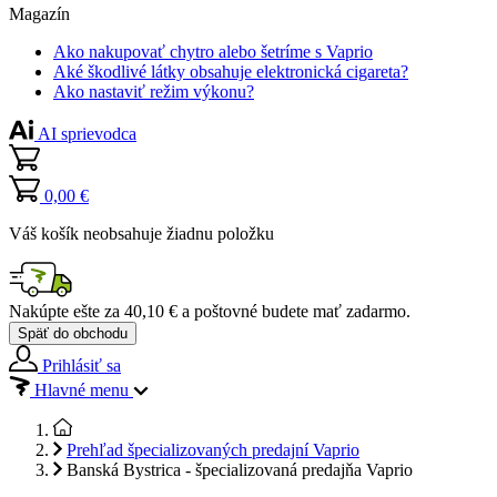
Magazín
Ako nakupovať chytro alebo šetríme s Vaprio
Aké škodlivé látky obsahuje elektronická cigareta?
Ako nastaviť režim výkonu?
AI sprievodca
0,00 €
Váš košík neobsahuje žiadnu položku
Nakúpte ešte za
40,10 €
a poštovné budete mať
zadarmo
.
Späť do obchodu
Prihlásiť sa
Hlavné menu
Prehľad špecializovaných predajní Vaprio
Banská Bystrica - špecializovaná predajňa Vaprio