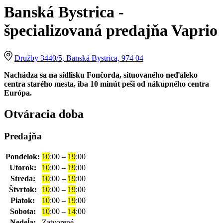
Banská Bystrica -
špecializovaná predajňa Vaprio
Družby 3440/5, Banská Bystrica, 974 04
Nachádza sa na sídlisku Fončorda, situovaného neďaleko
centra starého mesta, iba 10 minút peši od nákupného centra
Európa.
Otváracia doba
Predajňa
Pondelok:
10
:00 –
19
:00
Utorok:
10
:00 –
19
:00
Streda:
10
:00 –
19
:00
Štvrtok:
10
:00 –
19
:00
Piatok:
10
:00 –
19
:00
Sobota:
10
:00 –
14
:00
Nedeĺa:
Zatvorené