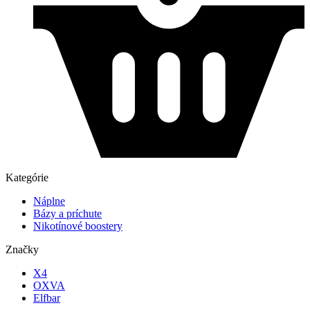
Kategórie
Náplne
Bázy a príchute
Nikotínové boostery
Značky
X4
OXVA
Elfbar