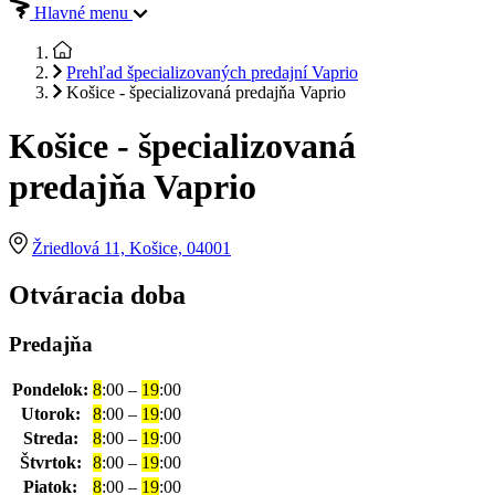
Hlavné menu
Prehľad špecializovaných predajní Vaprio
Košice - špecializovaná predajňa Vaprio
Košice - špecializovaná
predajňa Vaprio
Žriedlová 11, Košice, 04001
Otváracia doba
Predajňa
Pondelok:
8
:00 –
19
:00
Utorok:
8
:00 –
19
:00
Streda:
8
:00 –
19
:00
Štvrtok:
8
:00 –
19
:00
Piatok:
8
:00 –
19
:00