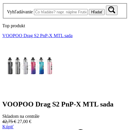
Vyhľadávanie
Hľadať
Top produkt
VOOPOO Drag S2 PnP-X MTL sada
VOOPOO Drag S2 PnP-X MTL sada
Skladom na centrále
42,75 €
27,00 €
Kúpiť