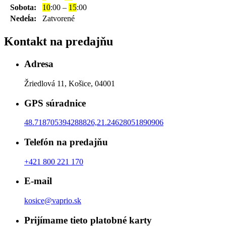
Sobota:
10
:00 –
15
:00
Nedeĺa:
Zatvorené
Kontakt na predajňu
Adresa
Žriedlová 11, Košice, 04001
GPS súradnice
48.718705394288826,21.24628051890906
Telefón na predajňu
+421 800 221 170
E-mail
kosice@vaprio.sk
Prijímame tieto platobné karty