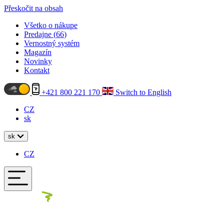
Přeskočit na obsah
Všetko o nákupe
Predajne (
66
)
Vernostný systém
Magazín
Novinky
Kontakt
+421 800 221 170
Switch to English
CZ
sk
sk
CZ