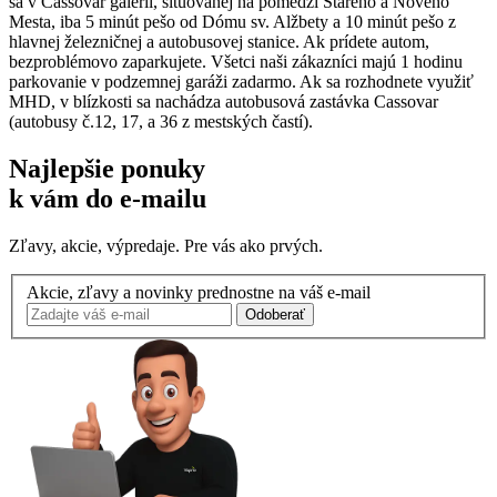
sa v Cassovar galérii, situovanej na pomedzi Starého a Nového
Mesta, iba 5 minút pešo od Dómu sv. Alžbety a 10 minút pešo z
hlavnej železničnej a autobusovej stanice. Ak prídete autom,
bezproblémovo zaparkujete. Všetci naši zákazníci majú 1 hodinu
parkovanie v podzemnej garáži zadarmo. Ak sa rozhodnete využiť
MHD, v blízkosti sa nachádza autobusová zastávka Cassovar
(autobusy č.12, 17, a 36 z mestských častí).
Najlepšie ponuky
k vám do e-mailu
Zľavy, akcie, výpredaje. Pre vás ako prvých.
Akcie, zľavy a novinky prednostne na váš e-mail
Odoberať