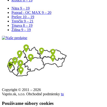
Košice
8 – 19
Nitra
9 – 19
Poprad - OC MAX
9 – 20
Prešov
10 – 19
Trenčín
9 – 21
Trnava
8 – 19
Žilina
9 – 19
Copyright © 2011 – 2026
Vaprio.sk, s.r.o. Obchodné podmienky
tu
Používame súbory cookies