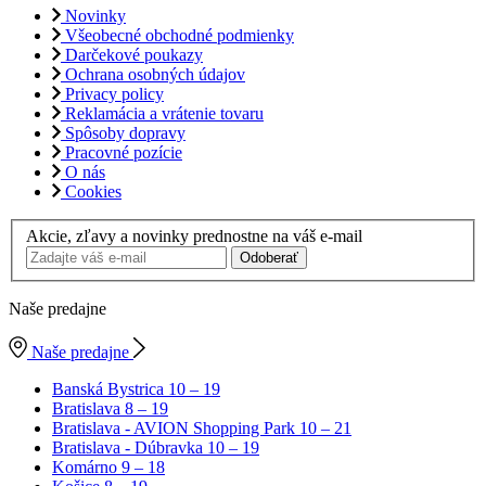
Novinky
Všeobecné obchodné podmienky
Darčekové poukazy
Ochrana osobných údajov
Privacy policy
Reklamácia a vrátenie tovaru
Spôsoby dopravy
Pracovné pozície
O nás
Cookies
Akcie, zľavy a novinky prednostne na váš e-mail
Odoberať
Naše predajne
Naše predajne
Banská Bystrica
10 – 19
Bratislava
8 – 19
Bratislava - AVION Shopping Park
10 – 21
Bratislava - Dúbravka
10 – 19
Komárno
9 – 18