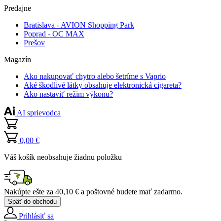
Predajne
Bratislava - AVION Shopping Park
Poprad - OC MAX
Prešov
Magazín
Ako nakupovať chytro alebo šetríme s Vaprio
Aké škodlivé látky obsahuje elektronická cigareta?
Ako nastaviť režim výkonu?
AI sprievodca
0,00 €
Váš košík neobsahuje žiadnu položku
Nakúpte ešte za
40,10 €
a poštovné budete mať
zadarmo
.
Späť do obchodu
Prihlásiť sa