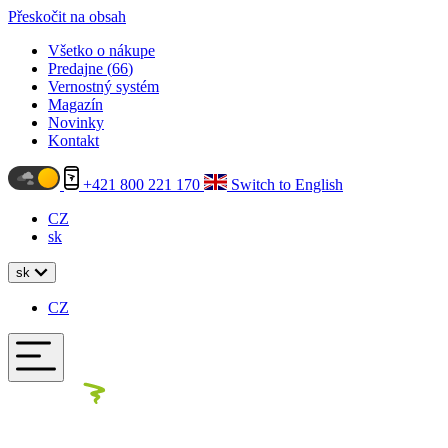
Přeskočit na obsah
Všetko o nákupe
Predajne (
66
)
Vernostný systém
Magazín
Novinky
Kontakt
+421 800 221 170
Switch to English
CZ
sk
sk
CZ