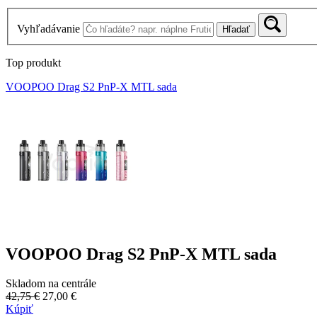
Vyhľadávanie
Hľadať
Top produkt
VOOPOO Drag S2 PnP-X MTL sada
VOOPOO Drag S2 PnP-X MTL sada
Skladom na centrále
42,75 €
27,00 €
Kúpiť