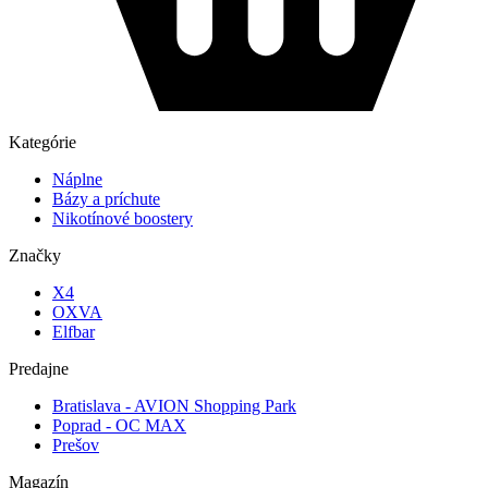
Kategórie
Náplne
Bázy a príchute
Nikotínové boostery
Značky
X4
OXVA
Elfbar
Predajne
Bratislava - AVION Shopping Park
Poprad - OC MAX
Prešov
Magazín