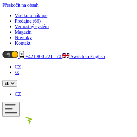
Přeskočit na obsah
Všetko o nákupe
Predajne (
66
)
Vernostný systém
Magazín
Novinky
Kontakt
+421 800 221 170
Switch to English
CZ
sk
sk
CZ