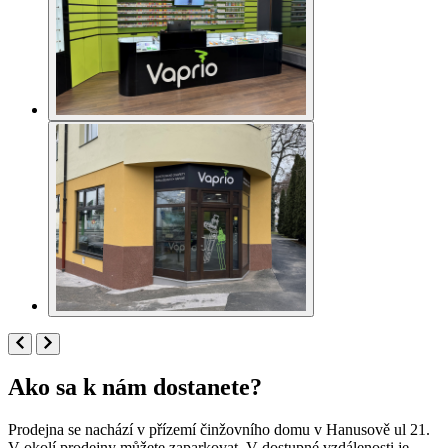
Ako sa k nám dostanete?
Prodejna se nachází v přízemí činžovního domu v Hanusově ul 21.
V okolí prodejny můžete zaparkovat. V dostupné vzdálenosti je