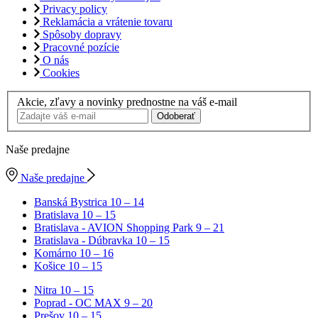
Privacy policy
Reklamácia a vrátenie tovaru
Spôsoby dopravy
Pracovné pozície
O nás
Cookies
Akcie, zľavy a novinky prednostne na váš e-mail
Odoberať
Naše predajne
Naše predajne
Banská Bystrica
10 – 14
Bratislava
10 – 15
Bratislava - AVION Shopping Park
9 – 21
Bratislava - Dúbravka
10 – 15
Komárno
10 – 16
Košice
10 – 15
Nitra
10 – 15
Poprad - OC MAX
9 – 20
Prešov
10 – 15