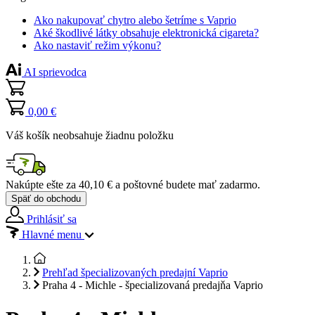
Ako nakupovať chytro alebo šetríme s Vaprio
Aké škodlivé látky obsahuje elektronická cigareta?
Ako nastaviť režim výkonu?
AI sprievodca
0,00 €
Váš košík neobsahuje žiadnu položku
Nakúpte ešte za
40,10 €
a poštovné budete mať
zadarmo
.
Späť do obchodu
Prihlásiť sa
Hlavné menu
Prehľad špecializovaných predajní Vaprio
Praha 4 - Michle - špecializovaná predajňa Vaprio