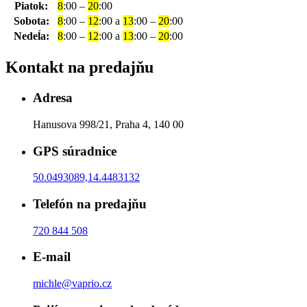
Piatok:
8
:00 –
20
:00
Sobota:
8
:00 –
12
:00 a
13
:00 –
20
:00
Nedeĺa:
8
:00 –
12
:00 a
13
:00 –
20
:00
Kontakt na predajňu
Adresa
Hanusova 998/21, Praha 4, 140 00
GPS súradnice
50.0493089,14.4483132
Telefón na predajňu
720 844 508
E-mail
michle@vaprio.cz