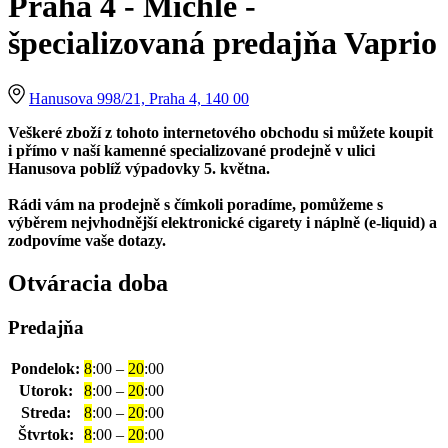
Praha 4 - Michle -
špecializovaná predajňa Vaprio
Hanusova 998/21, Praha 4, 140 00
Veškeré zboží z tohoto internetového obchodu si můžete koupit
i přímo v naší kamenné specializované prodejně v ulici
Hanusova poblíž výpadovky 5. května.
Rádi vám na prodejně s čímkoli poradíme, pomůžeme s
výběrem nejvhodnější elektronické cigarety i náplně (e-liquid) a
zodpovíme vaše dotazy.
Otváracia doba
Predajňa
Pondelok:
8
:00 –
20
:00
Utorok:
8
:00 –
20
:00
Streda:
8
:00 –
20
:00
Štvrtok:
8
:00 –
20
:00