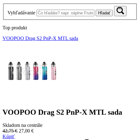
Vyhľadávanie
Hľadať
Top produkt
VOOPOO Drag S2 PnP-X MTL sada
VOOPOO Drag S2 PnP-X MTL sada
Skladom na centrále
42,75 €
27,00 €
Kúpiť