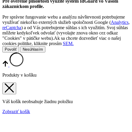
Pre overenie plnoletosti využite systém IdGuard vo Vašom
zákazníckom profile.
Pre správne fungovanie webu a analýzu návštevnosti potrebujeme
využívať niekoľko externých služieb spoločnosti Google (
Analytics
,
reCaptcha
) a od Vás potrebujeme súhlas s ich využitím. Svoj súhlas
môžete kedykoľvek odvolať (vyvolajte znova okno cez odkaz
"Cookies" v pätičke webu).Ak sa chcete dozvedieť viac o našej
cookies politike, kliknite prosím
SEM.
Povoliť
Nesúhlasím
Produkty v košíku
Váš košík neobsahuje žiadnu položku
Zobraziť košík