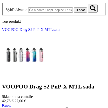
Vyhľadávanie
Hľadať
Top produkt
VOOPOO Drag S2 PnP-X MTL sada
VOOPOO Drag S2 PnP-X MTL sada
Skladom na centrále
42,75 €
27,00 €
Kúpiť