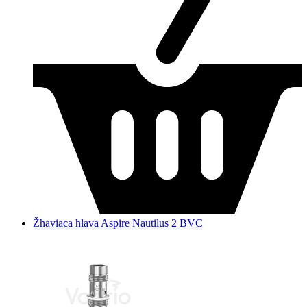
Žhaviaca hlava Aspire Nautilus 2 BVC