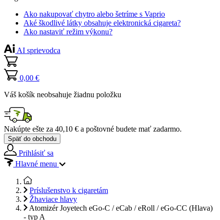
Ako nakupovať chytro alebo šetríme s Vaprio
Aké škodlivé látky obsahuje elektronická cigareta?
Ako nastaviť režim výkonu?
AI sprievodca
0,00 €
Váš košík neobsahuje žiadnu položku
Nakúpte ešte za
40,10 €
a poštovné budete mať
zadarmo
.
Späť do obchodu
Prihlásiť sa
Hlavné menu
Príslušenstvo k cigaretám
Žhaviace hlavy
Atomizér Joyetech eGo-C / eCab / eRoll / eGo-CC (Hlava)
- typ A