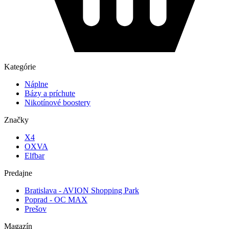
Kategórie
Náplne
Bázy a príchute
Nikotínové boostery
Značky
X4
OXVA
Elfbar
Predajne
Bratislava - AVION Shopping Park
Poprad - OC MAX
Prešov
Magazín