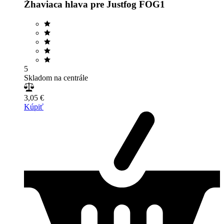
Žhaviaca hlava pre Justfog FOG1
5
Skladom na centrále
3,05 €
Kúpiť