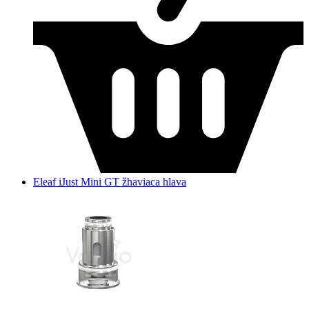
Eleaf iJust Mini GT žhaviaca hlava