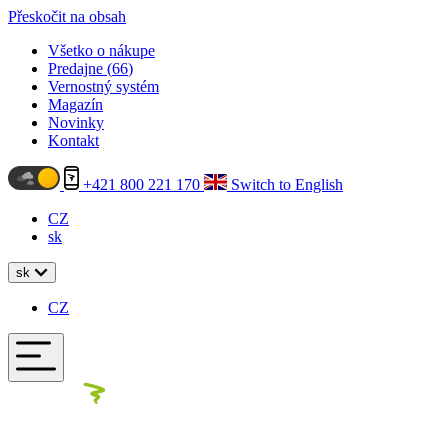
Přeskočit na obsah
Všetko o nákupe
Predajne (
66
)
Vernostný systém
Magazín
Novinky
Kontakt
+421 800 221 170
Switch to English
CZ
sk
sk
CZ