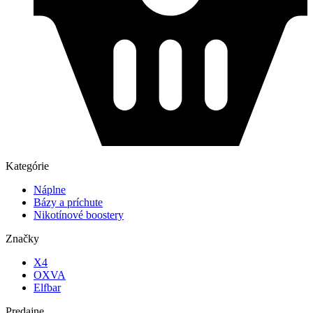
Kategórie
Náplne
Bázy a príchute
Nikotínové boostery
Značky
X4
OXVA
Elfbar
Predajne