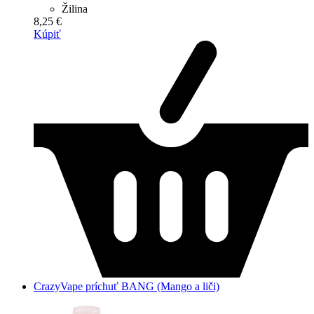
Žilina
8,25 €
Kúpiť
CrazyVape príchuť BANG (Mango a liči)