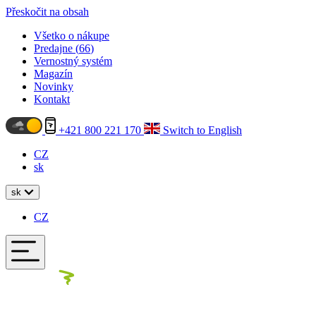
Přeskočit na obsah
Všetko o nákupe
Predajne (
66
)
Vernostný systém
Magazín
Novinky
Kontakt
+421 800 221 170
Switch to English
CZ
sk
sk
CZ