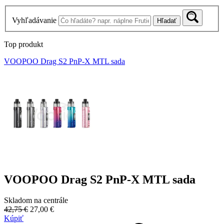
Vyhľadávanie
Hľadať
Top produkt
VOOPOO Drag S2 PnP-X MTL sada
VOOPOO Drag S2 PnP-X MTL sada
Skladom na centrále
42,75 €
27,00 €
Kúpiť