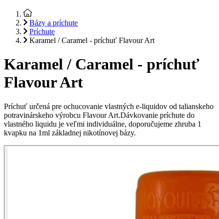
Bázy a príchute
Príchute
Karamel / Caramel - príchuť Flavour Art
Karamel / Caramel - príchuť
Flavour Art
Príchuť určená pre ochucovanie vlastných e-liquidov od talianskeho
potravinárskeho výrobcu Flavour Art.Dávkovanie príchute do
vlastného liquidu je veľmi individuálne, doporučujeme zhruba 1
kvapku na 1ml základnej nikotínovej bázy.