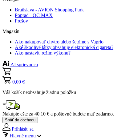
Bratislava - AVION Shopping Park
Poprad - OC MAX
Prešov
Magazín
Ako nakupovať chytro alebo šetríme s Vaprio
Aké škodlivé látky obsahuje elektronická cigareta?
Ako nastaviť režim výkonu?
AI sprievodca
0,00 €
Váš košík neobsahuje žiadnu položku
Nakúpte ešte za
40,10 €
a poštovné budete mať
zadarmo
.
Späť do obchodu
Prihlásiť sa
Hlavné menu