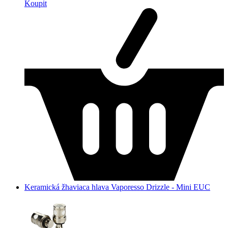
Koupit
Keramická žhaviaca hlava Vaporesso Drizzle - Mini EUC