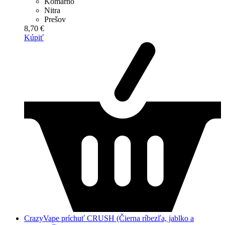
Komárno
Nitra
Prešov
8,70 €
Kúpiť
CrazyVape príchuť CRUSH (Čierna ríbezľa, jablko a