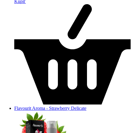
Kúpiť
Flavourit Aroma - Strawberry Delicate