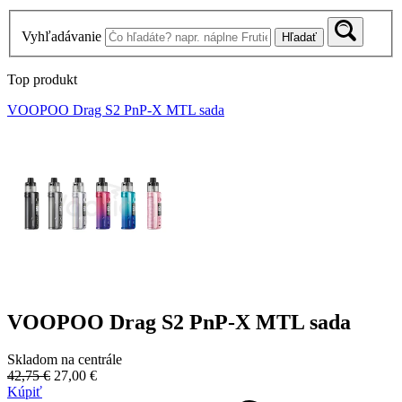
Vyhľadávanie
Hľadať
Top produkt
VOOPOO Drag S2 PnP-X MTL sada
VOOPOO Drag S2 PnP-X MTL sada
Skladom na centrále
42,75 €
27,00 €
Kúpiť