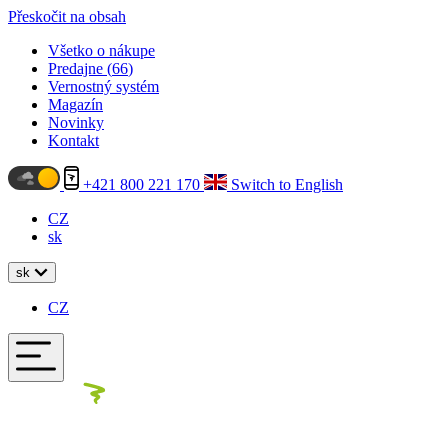
Přeskočit na obsah
Všetko o nákupe
Predajne (
66
)
Vernostný systém
Magazín
Novinky
Kontakt
+421 800 221 170
Switch to English
CZ
sk
sk
CZ