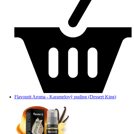
Flavourit Aroma - Karamelový puding (Dessert King)