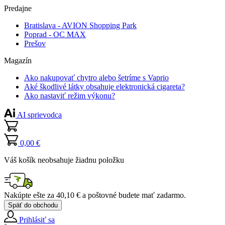
Predajne
Bratislava - AVION Shopping Park
Poprad - OC MAX
Prešov
Magazín
Ako nakupovať chytro alebo šetríme s Vaprio
Aké škodlivé látky obsahuje elektronická cigareta?
Ako nastaviť režim výkonu?
AI sprievodca
0,00 €
Váš košík neobsahuje žiadnu položku
Nakúpte ešte za
40,10 €
a poštovné budete mať
zadarmo
.
Späť do obchodu
Prihlásiť sa