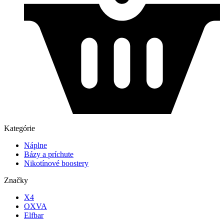
Kategórie
Náplne
Bázy a príchute
Nikotínové boostery
Značky
X4
OXVA
Elfbar