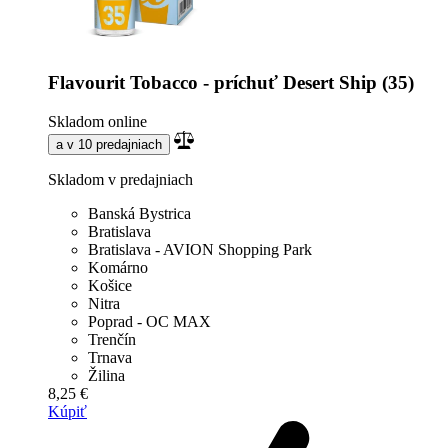
Flavourit Tobacco - príchuť Desert Ship (35)
Skladom online
a v 10 predajniach
Skladom v predajniach
Banská Bystrica
Bratislava
Bratislava - AVION Shopping Park
Komárno
Košice
Nitra
Poprad - OC MAX
Trenčín
Trnava
Žilina
8,25 €
Kúpiť