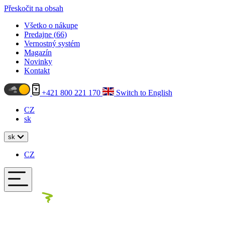
Přeskočit na obsah
Všetko o nákupe
Predajne (
66
)
Vernostný systém
Magazín
Novinky
Kontakt
+421 800 221 170
Switch to English
CZ
sk
sk
CZ