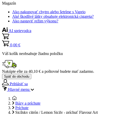
Magazín
Ako nakupovať chytro alebo šetríme s Vaprio
Aké škodlivé látky obsahuje elektronická cigareta?
Ako nastaviť režim výkonu?
AI sprievodca
0,00 €
Váš košík neobsahuje žiadnu položku
Nakúpte ešte za
40,10 €
a poštovné budete mať
zadarmo
.
Späť do obchodu
Prihlásiť sa
Hlavné menu
Bázy a príchute
Príchute
Sicílsky citrón / Lemon Sicily - príchuť Flavour Art