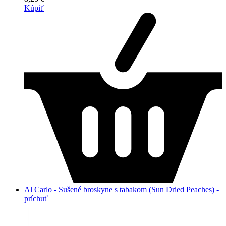
Kúpiť
Al Carlo - Sušené broskyne s tabakom (Sun Dried Peaches) -
príchuť