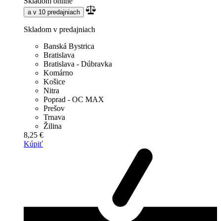
Skladom online
a v 10 predajniach
Skladom v predajniach
Banská Bystrica
Bratislava
Bratislava - Dúbravka
Komárno
Košice
Nitra
Poprad - OC MAX
Prešov
Trnava
Žilina
8,25 €
Kúpiť