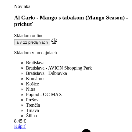
Novinka
Al Carlo - Mango s tabakom (Mango Season) -
príchuť
Skladom online
a v 11 predajniach
Skladom v predajniach
Bratislava
Bratislava - AVION Shopping Park
Bratislava - Dúbravka
Komárno
Košice
Nitra
Poprad - OC MAX
Prešov
Trenčín
Trnava
Žilina
8,45 €
Kúpiť