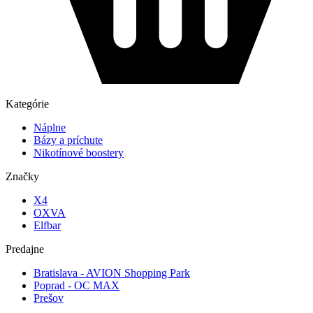
Kategórie
Náplne
Bázy a príchute
Nikotínové boostery
Značky
X4
OXVA
Elfbar
Predajne
Bratislava - AVION Shopping Park
Poprad - OC MAX
Prešov