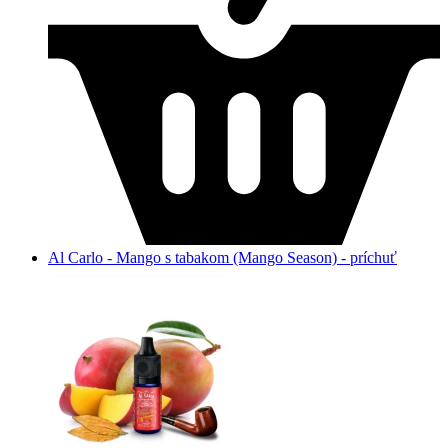
Al Carlo - Mango s tabakom (Mango Season) - príchuť