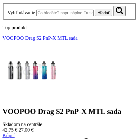
Vyhľadávanie
Hľadať
Top produkt
VOOPOO Drag S2 PnP-X MTL sada
VOOPOO Drag S2 PnP-X MTL sada
Skladom na centrále
42,75 €
27,00 €
Kúpiť