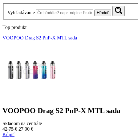
Vyhľadávanie
Hľadať
Top produkt
VOOPOO Drag S2 PnP-X MTL sada
VOOPOO Drag S2 PnP-X MTL sada
Skladom na centrále
42,75 €
27,00 €
Kúpiť