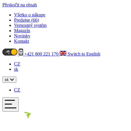
Přeskočit na obsah
Všetko o nákupe
Predajne (
66
)
Vernostný systém
Magazín
Novinky
Kontakt
+421 800 221 170
Switch to English
CZ
sk
sk
CZ