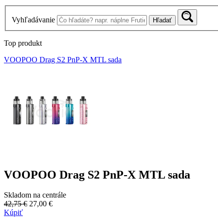
Vyhľadávanie
Hľadať
Top produkt
VOOPOO Drag S2 PnP-X MTL sada
VOOPOO Drag S2 PnP-X MTL sada
Skladom na centrále
42,75 €
27,00 €
Kúpiť