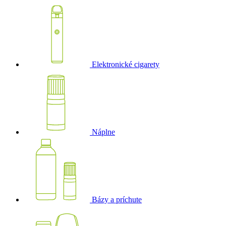
Elektronické cigarety
Náplne
Bázy a príchute