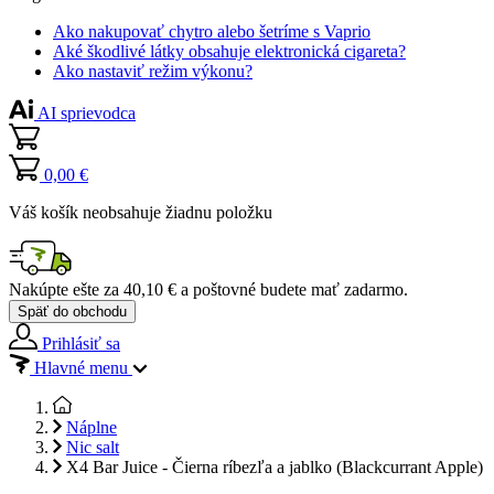
Ako nakupovať chytro alebo šetríme s Vaprio
Aké škodlivé látky obsahuje elektronická cigareta?
Ako nastaviť režim výkonu?
AI sprievodca
0,00 €
Váš košík neobsahuje žiadnu položku
Nakúpte ešte za
40,10 €
a poštovné budete mať
zadarmo
.
Späť do obchodu
Prihlásiť sa
Hlavné menu
Náplne
Nic salt
X4 Bar Juice - Čierna ríbezľa a jablko (Blackcurrant Apple)