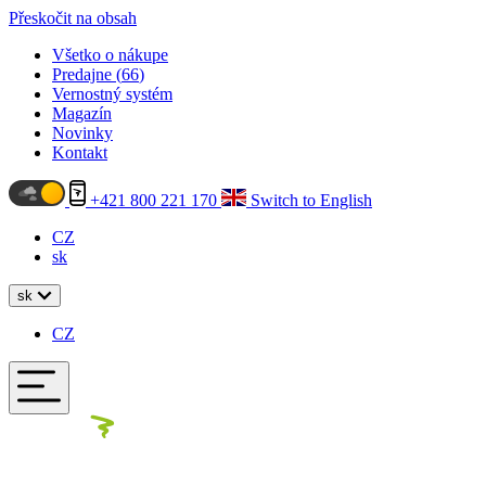
Přeskočit na obsah
Všetko o nákupe
Predajne (
66
)
Vernostný systém
Magazín
Novinky
Kontakt
+421 800 221 170
Switch to English
CZ
sk
sk
CZ