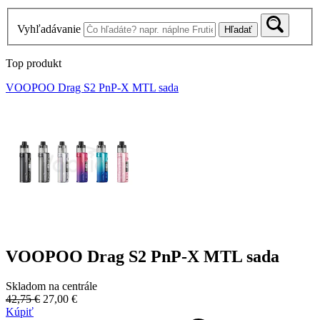
Vyhľadávanie
Hľadať
Top produkt
VOOPOO Drag S2 PnP-X MTL sada
VOOPOO Drag S2 PnP-X MTL sada
Skladom na centrále
42,75 €
27,00 €
Kúpiť