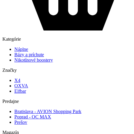
Kategórie
Náplne
Bázy a príchute
Nikotínové boostery
Značky
X4
OXVA
Elfbar
Predajne
Bratislava - AVION Shopping Park
Poprad - OC MAX
Prešov
Magazín