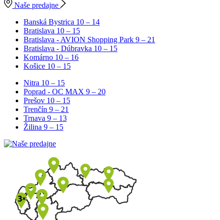
Naše predajne
Banská Bystrica
10 – 14
Bratislava
10 – 15
Bratislava - AVION Shopping Park
9 – 21
Bratislava - Dúbravka
10 – 15
Komárno
10 – 16
Košice
10 – 15
Nitra
10 – 15
Poprad - OC MAX
9 – 20
Prešov
10 – 15
Trenčín
9 – 21
Trnava
9 – 13
Žilina
9 – 15