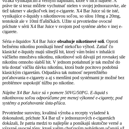
vďaka vynikajúcim a verným náplniam, ktoré v nich nájdete. A
práve tie si teraz môžete vychutnať nielen v svojej jednorazovke, ale
tiež takmer v akejkoľvek inej e-cigarete. X4 Bar Juice sú tie isté,
vynikajúce e-liquidy s nikotínovou soľou, so silou 10mg a 20mg,
tentokrát ale v 10ml fľaštičkách. Užite si prvotriedne ovocné
príchute v sérii X4 Bar Juice v svojom pod systéme alebo v inej e-
cigarete.
Séria e-liquidov X4 Bar Juice
obsahuje nikotínové soli
. Oproti
bežnému nikotínu ponúkajú hneď niekoľko výhod. Zatiaľ čo
klasické e-liquidy majú silnejší hit, ktorý vám bráni v inhalácii
väčšieho množstva nikotínu, nikotínové soli dávajú pri rovnakej sile
nikotínu omnoho slabší hit. V jednom potiahnutí je tak možné do
tela dostať väčšiu dávku nikotínu, ktorá bude pocitovo podobná
klasickým cigaretám. Odpadáva tak nutnosť nepretržitého
poťahovania e-cigarety a aj s menšími pod systémami je možné bez
problémov uspokojiť túžbu po nikotíne.
Náplne X4 Bar Juice sú v pomere 50VG/50PG. E-liquid s
nikotínovou soľou odporúčame pre menej výkonné e-cigarety, pod
systémy a poťahovanie ústa-pľúca.
Prvotriedne suroviny, kvalitná výroba a recepty vyladené k
dokonalosti, príchute X4 Bar už v jednorazových e-cigaretách
dokázali, že patria medzi to najlepšie a ponúkajú skutočne verné a
výrazné ovocné tóny, ktoré vašim chuťovým pohárikom učarujú už