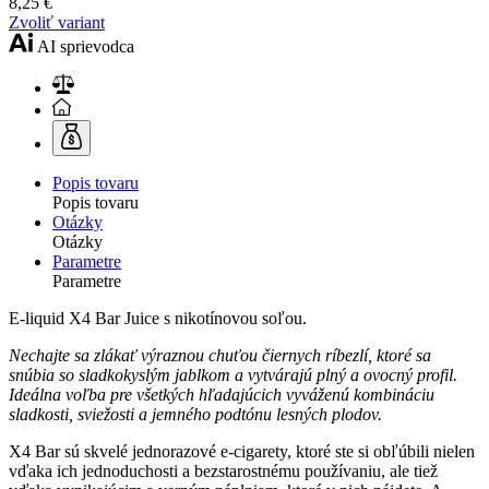
8,25 €
Zvoliť variant
AI sprievodca
Popis tovaru
Popis tovaru
Otázky
Otázky
Parametre
Parametre
E-liquid X4 Bar Juice s nikotínovou soľou.
Nechajte sa zlákať výraznou chuťou čiernych ríbezlí, ktoré sa
snúbia so sladkokyslým jablkom a vytvárajú plný a ovocný profil.
Ideálna voľba pre všetkých hľadajúcich vyváženú kombináciu
sladkosti, sviežosti a jemného podtónu lesných plodov.
X4 Bar sú skvelé jednorazové e-cigarety, ktoré ste si obľúbili nielen
vďaka ich jednoduchosti a bezstarostnému používaniu, ale tiež