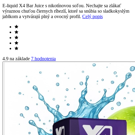
E-liquid X4 Bar Juice s nikotínovou soľou. Nechajte sa zlákať
výraznou chuťou čiernych ríbezlí, ktoré sa snúbia so sladkokyslým
jablkom a vytvárajú plný a ovocný profil.
Celý popis
4.9 na základe
7 hodnotenia