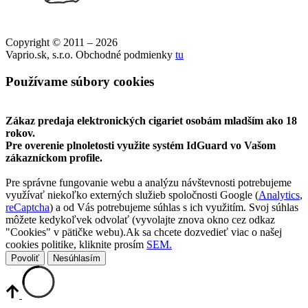
Copyright © 2011 – 2026
Vaprio.sk, s.r.o. Obchodné podmienky
tu
Používame súbory cookies
Zákaz predaja elektronických cigariet osobám mladším ako 18
rokov.
Pre overenie plnoletosti využite systém IdGuard vo Vašom
zákazníckom profile.
Pre správne fungovanie webu a analýzu návštevnosti potrebujeme
využívať niekoľko externých služieb spoločnosti Google (
Analytics
,
reCaptcha
) a od Vás potrebujeme súhlas s ich využitím. Svoj súhlas
môžete kedykoľvek odvolať (vyvolajte znova okno cez odkaz
"Cookies" v pätičke webu).Ak sa chcete dozvedieť viac o našej
cookies politike, kliknite prosím
SEM.
Povoliť
Nesúhlasím