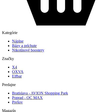
Kategórie
Náplne
Bázy a príchute
Nikotínové boostery
Značky
X4
OXVA
Elfbar
Predajne
Bratislava - AVION Shopping Park
Poprad - OC MAX
Prešov
Magazín