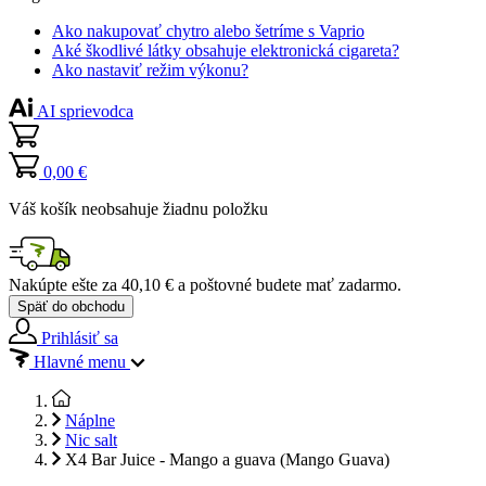
Ako nakupovať chytro alebo šetríme s Vaprio
Aké škodlivé látky obsahuje elektronická cigareta?
Ako nastaviť režim výkonu?
AI sprievodca
0,00 €
Váš košík neobsahuje žiadnu položku
Nakúpte ešte za
40,10 €
a poštovné budete mať
zadarmo
.
Späť do obchodu
Prihlásiť sa
Hlavné menu
Náplne
Nic salt
X4 Bar Juice - Mango a guava (Mango Guava)