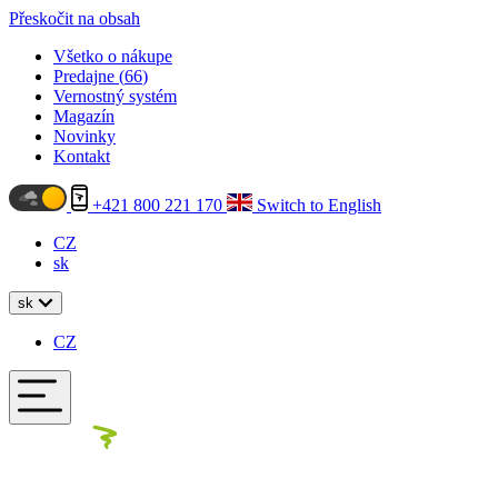
Přeskočit na obsah
Všetko o nákupe
Predajne (
66
)
Vernostný systém
Magazín
Novinky
Kontakt
+421 800 221 170
Switch to English
CZ
sk
sk
CZ