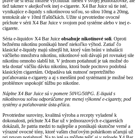
práve tie si teraz môžete vychutnať nielen v svojej jednorazovke, ale
tiež takmer v akejkoľvek inej e-cigarete. X4 Bar Juice sú tie isté,
vynikajúce e-liquidy s nikotínovou soľou, so silou 10mg a 20mg,
tentokrát ale v 10ml fľaštičkách. Užite si prvotriedne ovocné
príchute v sérii X4 Bar Juice v svojom pod systéme alebo v inej e-
cigarete.
Séria e-liquidov X4 Bar Juice
obsahuje nikotínové soli
. Oproti
bežnému nikotínu ponúkajú hneď niekoľko výhod. Zatiaľ čo
klasické e-liquidy majú silnejší hit, ktorý vám bráni v inhalácii
väčšieho množstva nikotínu, nikotínové soli dávajú pri rovnakej sile
nikotínu omnoho slabší hit. V jednom potiahnutí je tak možné do
tela dostať väčšiu dávku nikotínu, ktorá bude pocitovo podobná
klasickým cigaretám. Odpadáva tak nutnosť nepretržitého
poťahovania e-cigarety a aj s menšími pod systémami je možné bez
problémov uspokojiť túžbu po nikotíne.
Náplne X4 Bar Juice sú v pomere 50VG/50PG. E-liquid s
nikotínovou soľou odporúčame pre menej výkonné e-cigarety, pod
systémy a poťahovanie ústa-pľúca.
Prvotriedne suroviny, kvalitná výroba a recepty vyladené k
dokonalosti, príchute X4 Bar už v jednorazových e-cigaretách
dokázali, že patria medzi to najlepšie a ponúkajú skutočne verné a
výrazné ovocné tóny, ktoré vašim chuťovým pohárikom učarujú už
pri prvom potiahnutí. Na to isté sa môžete tešiť aj v prípade X4 Bar