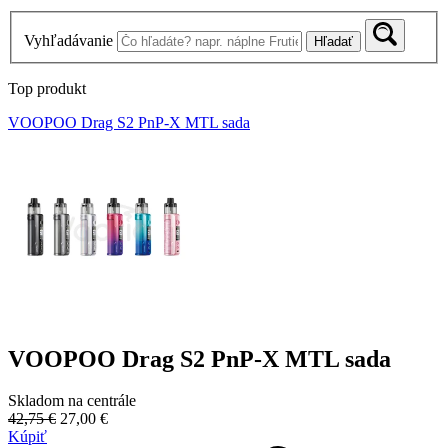
Vyhľadávanie
Hľadať
Top produkt
VOOPOO Drag S2 PnP-X MTL sada
VOOPOO Drag S2 PnP-X MTL sada
Skladom na centrále
42,75 €
27,00 €
Kúpiť