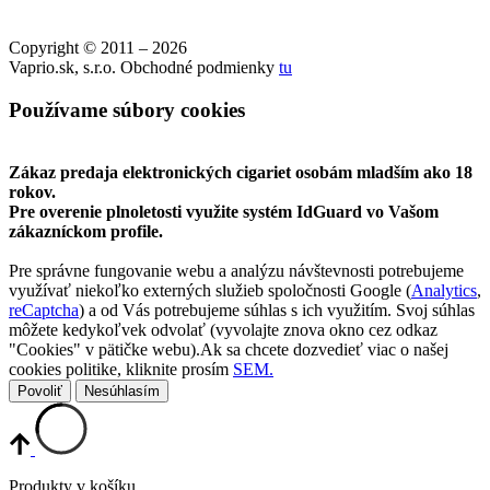
Copyright © 2011 – 2026
Vaprio.sk, s.r.o. Obchodné podmienky
tu
Používame súbory cookies
Zákaz predaja elektronických cigariet osobám mladším ako 18
rokov.
Pre overenie plnoletosti využite systém IdGuard vo Vašom
zákazníckom profile.
Pre správne fungovanie webu a analýzu návštevnosti potrebujeme
využívať niekoľko externých služieb spoločnosti Google (
Analytics
,
reCaptcha
) a od Vás potrebujeme súhlas s ich využitím. Svoj súhlas
môžete kedykoľvek odvolať (vyvolajte znova okno cez odkaz
"Cookies" v pätičke webu).Ak sa chcete dozvedieť viac o našej
cookies politike, kliknite prosím
SEM.
Povoliť
Nesúhlasím
Produkty v košíku