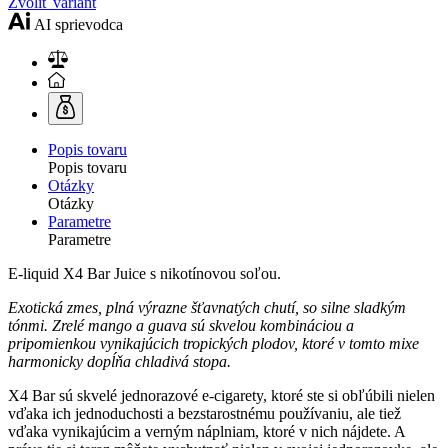
Zvoliť variant
AI sprievodca
Popis tovaru
Popis tovaru
Otázky
Otázky
Parametre
Parametre
E-liquid X4 Bar Juice s nikotínovou soľou.
Exotická zmes, plná výrazne šťavnatých chutí, so silne sladkým
tónmi. Zrelé mango a guava sú skvelou kombináciou a
pripomienkou vynikajúcich tropických plodov,
ktoré v tomto mixe
harmonicky dopĺňa chladivá stopa.
X4 Bar sú skvelé jednorazové e-cigarety, ktoré ste si obľúbili nielen
vďaka ich jednoduchosti a bezstarostnému používaniu, ale tiež
vďaka vynikajúcim a verným náplniam, ktoré v nich nájdete. A