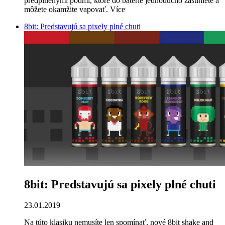
predplnenými podmi, ktoré do batérie jednoducho zasuniete a
môžete okamžite vapovať.
Více
8bit: Predstavujú sa pixely plné chuti
8bit: Predstavujú sa pixely plné chuti
23.01.2019
Na túto klasiku nemusíte len spomínať, nové 8bit shake and