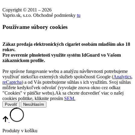
Copyright © 2011 – 2026
Vaprio.sk, s.r.o. Obchodné podmienky
tu
Používame súbory cookies
Zákaz predaja elektronických cigariet osobám mladším ako 18
rokov.
Pre overenie plnoletosti využite systém IdGuard vo Vašom
zákazníckom profile.
Pre správne fungovanie webu a analýzu návštevnosti potrebujeme
využívať niekoľko externých služieb spoločnosti Google (
Analytics
,
reCaptcha
) a od Vás potrebujeme súhlas s ich využitím. Svoj súhlas
môžete kedykoľvek odvolať (vyvolajte znova okno cez odkaz
"Cookies" v pätičke webu).Ak sa chcete dozvedieť viac o našej
cookies politike, kliknite prosím
SEM.
Povoliť
Nesúhlasím
Produkty v košíku