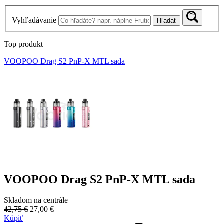
Vyhľadávanie
Hľadať
Top produkt
VOOPOO Drag S2 PnP-X MTL sada
VOOPOO Drag S2 PnP-X MTL sada
Skladom na centrále
42,75 €
27,00 €
Kúpiť