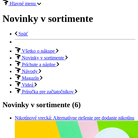
Hlavné menu
Novinky v sortimente
Späť
Všetko o nákupe
Novinky v sortimente
Príchute a náplne
Návody
Magazín
Videá
Príručka pre začiatočníkov
Novinky v sortimente (6)
Nikotínové vrecká: Alternatívne riešenie pre dodanie nikotínu