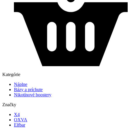
Kategórie
Náplne
Bázy a príchute
Nikotínové boostery
Značky
X4
OXVA
Elfbar