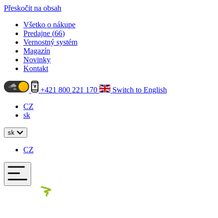
Přeskočit na obsah
Všetko o nákupe
Predajne (
66
)
Vernostný systém
Magazín
Novinky
Kontakt
+421 800 221 170
Switch to English
CZ
sk
sk
CZ