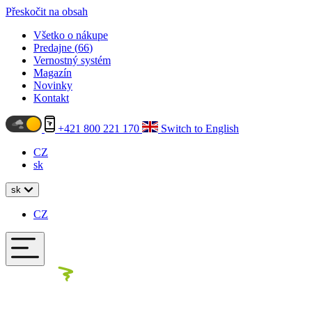
Přeskočit na obsah
Všetko o nákupe
Predajne (
66
)
Vernostný systém
Magazín
Novinky
Kontakt
+421 800 221 170
Switch to English
CZ
sk
sk
CZ