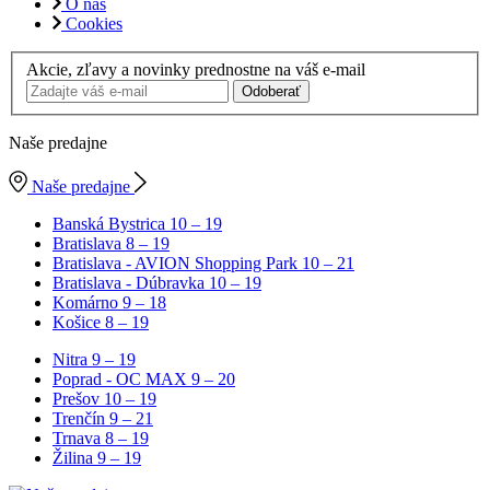
O nás
Cookies
Akcie, zľavy a novinky prednostne na váš e-mail
Odoberať
Naše predajne
Naše predajne
Banská Bystrica
10 – 19
Bratislava
8 – 19
Bratislava - AVION Shopping Park
10 – 21
Bratislava - Dúbravka
10 – 19
Komárno
9 – 18
Košice
8 – 19
Nitra
9 – 19
Poprad - OC MAX
9 – 20
Prešov
10 – 19
Trenčín
9 – 21
Trnava
8 – 19
Žilina
9 – 19