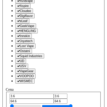
Avidvape
Aspire
Cloudee
Digiflavor
eLeaf
GeekVape
HENGLING
Innokin
Joyetech
Lost Vape
Ostatní
Squid Industries
UD
USV
VapeGear
VOOPOO
WISMEC
Cena