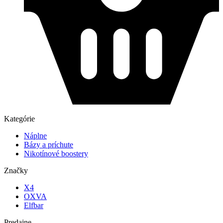
Kategórie
Náplne
Bázy a príchute
Nikotínové boostery
Značky
X4
OXVA
Elfbar
Predajne