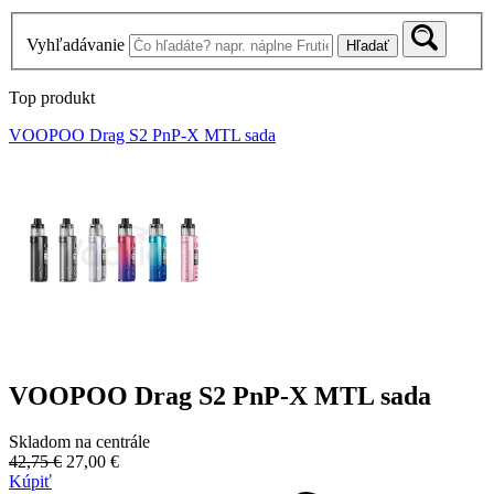
Vyhľadávanie
Hľadať
Top produkt
VOOPOO Drag S2 PnP-X MTL sada
VOOPOO Drag S2 PnP-X MTL sada
Skladom na centrále
42,75 €
27,00 €
Kúpiť