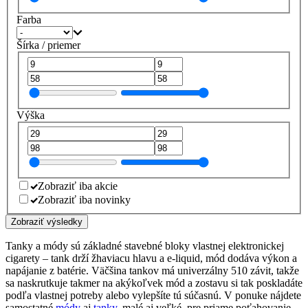
Farba
Šírka / priemer
Výška
Zobraziť iba akcie
Zobraziť iba novinky
Zobraziť výsledky
Tanky a módy sú základné stavebné bloky vlastnej elektronickej
cigarety – tank drží žhaviacu hlavu a e-liquid, mód dodáva výkon a
napájanie z batérie. Väčšina tankov má univerzálny 510 závit, takže
sa naskrutkuje takmer na akýkoľvek mód a zostavu si tak poskladáte
podľa vlastnej potreby alebo vylepšíte tú súčasnú. V ponuke nájdete
samostatné
módy
aj
tanky
, malé aj veľké, pre priame poťahovanie