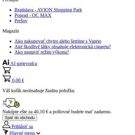
Bratislava - AVION Shopping Park
Poprad - OC MAX
Prešov
Magazín
Ako nakupovať chytro alebo šetríme s Vaprio
Aké škodlivé látky obsahuje elektronická cigareta?
Ako nastaviť režim výkonu?
AI sprievodca
0,00 €
Váš košík neobsahuje žiadnu položku
Nakúpte ešte za
40,10 €
a poštovné budete mať
zadarmo
.
Späť do obchodu
Prihlásiť sa
Hlavné menu