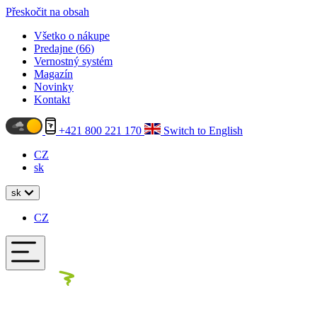
Přeskočit na obsah
Všetko o nákupe
Predajne (
66
)
Vernostný systém
Magazín
Novinky
Kontakt
+421 800 221 170
Switch to English
CZ
sk
sk
CZ