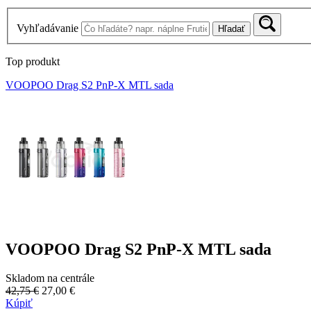
Vyhľadávanie
Hľadať
Top produkt
VOOPOO Drag S2 PnP-X MTL sada
VOOPOO Drag S2 PnP-X MTL sada
Skladom na centrále
42,75 €
27,00 €
Kúpiť