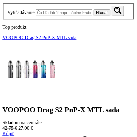
Vyhľadávanie
Hľadať
Top produkt
VOOPOO Drag S2 PnP-X MTL sada
VOOPOO Drag S2 PnP-X MTL sada
Skladom na centrále
42,75 €
27,00 €
Kúpiť