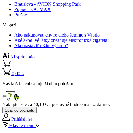
Bratislava - AVION Shopping Park
Poprad - OC MAX
Prešov
Magazín
Ako nakupovať chytro alebo šetríme s Vaprio
Aké škodlivé látky obsahuje elektronická cigareta?
Ako nastaviť režim výkonu?
AI sprievodca
0,00 €
Váš košík neobsahuje žiadnu položku
Nakúpte ešte za
40,10 €
a poštovné budete mať
zadarmo
.
Späť do obchodu
Prihlásiť sa
Hlavné menu