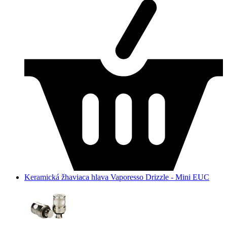
Keramická žhaviaca hlava Vaporesso Drizzle - Mini EUC