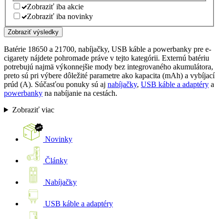
Zobraziť iba akcie
Zobraziť iba novinky
Zobraziť výsledky
Batérie 18650 a 21700, nabíjačky, USB káble a powerbanky pre e-
cigarety nájdete pohromade práve v tejto kategórii. Externú batériu
potrebujú najmä výkonnejšie mody bez integrovaného akumulátora,
preto sú pri výbere dôležité parametre ako kapacita (mAh) a vybíjací
prúd (A). Súčasťou ponuky sú aj
nabíjačky
,
USB káble a adaptéry
a
powerbanky
na nabíjanie na cestách.
Zobraziť viac
Novinky
Články
Nabíjačky
USB káble a adaptéry