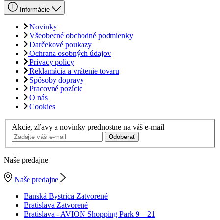
Informácie
Novinky
Všeobecné obchodné podmienky
Darčekové poukazy
Ochrana osobných údajov
Privacy policy
Reklamácia a vrátenie tovaru
Spôsoby dopravy
Pracovné pozície
O nás
Cookies
Akcie, zľavy a novinky prednostne na váš e-mail
Odoberať
Naše predajne
Naše predajne
Banská Bystrica
Zatvorené
Bratislava
Zatvorené
Bratislava - AVION Shopping Park
9 – 21