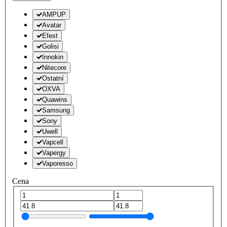
AMPUP
Avatar
Efest
Golisi
Innokin
Nitecore
Ostatní
OXVA
Quawins
Samsung
Sony
Uwell
Vapcell
Vapergy
Vaporesso
Cena