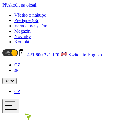
Přeskočit na obsah
Všetko o nákupe
Predajne (
66
)
Vernostný systém
Magazín
Novinky
Kontakt
+421 800 221 170
Switch to English
CZ
sk
sk
CZ