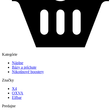
Kategórie
Náplne
Bázy a príchute
Nikotínové boostery
Značky
X4
OXVA
Elfbar
Predajne