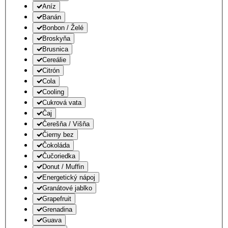
Aníz
Banán
Bonbon / Želé
Broskyňa
Brusnica
Cereálie
Citrón
Cola
Cooling
Cukrová vata
Čaj
Čerešňa / Višňa
Čierny bez
Čokoláda
Čučoriedka
Donut / Muffin
Energetický nápoj
Granátové jablko
Grapefruit
Grenadina
Guava