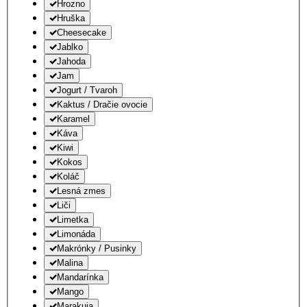
Hrozno
Hruška
Cheesecake
Jablko
Jahoda
Jam
Jogurt / Tvaroh
Kaktus / Dračie ovocie
Karamel
Káva
Kiwi
Kokos
Koláč
Lesná zmes
Liči
Limetka
Limonáda
Makrónky / Pusinky
Malina
Mandarínka
Mango
Marakuja