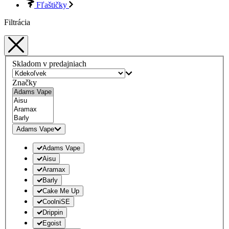
Fľaštičky
Filtrácia
Skladom v predajniach
Značky
Adams Vape
Adams Vape
Aisu
Aramax
Barly
Cake Me Up
CoolniSE
Drippin
Egoist