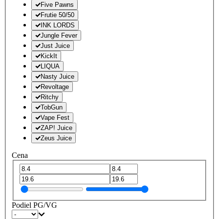
Five Pawns
Frutie 50/50
INK LORDS
Jungle Fever
Just Juice
KickIt
LIQUA
Nasty Juice
Revoltage
Ritchy
TobGun
Vape Fest
ZAP! Juice
Zeus Juice
Cena
Podiel PG/VG