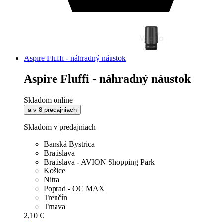
Aspire Fluffi - náhradný náustok
Aspire Fluffi - náhradný náustok
Skladom online
a v 8 predajniach
Skladom v predajniach
Banská Bystrica
Bratislava
Bratislava - AVION Shopping Park
Košice
Nitra
Poprad - OC MAX
Trenčín
Trnava
2,10 €