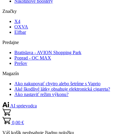
Nikotínové boostery
Značky
X4
OXVA
Elfbar
Predajne
Bratislava - AVION Shopping Park
Poprad - OC MAX
Prešov
Magazín
Ako nakupovať chytro alebo šetríme s Vaprio
Aké škodlivé látky obsahuje elektronická cigareta?
Ako nastaviť režim výkonu?
AI sprievodca
0,00 €
Váš košík neobsahuje žiadnu položku