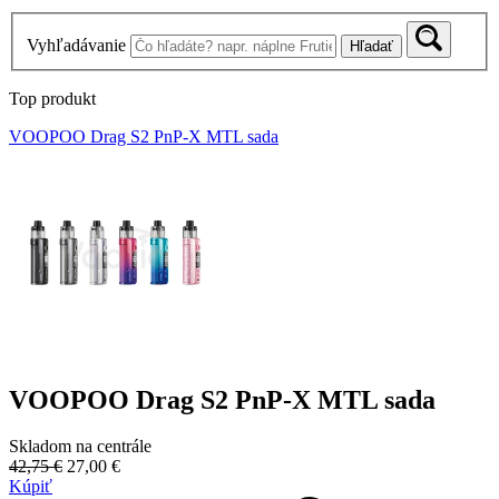
Vyhľadávanie
Hľadať
Top produkt
VOOPOO Drag S2 PnP-X MTL sada
VOOPOO Drag S2 PnP-X MTL sada
Skladom na centrále
42,75 €
27,00 €
Kúpiť