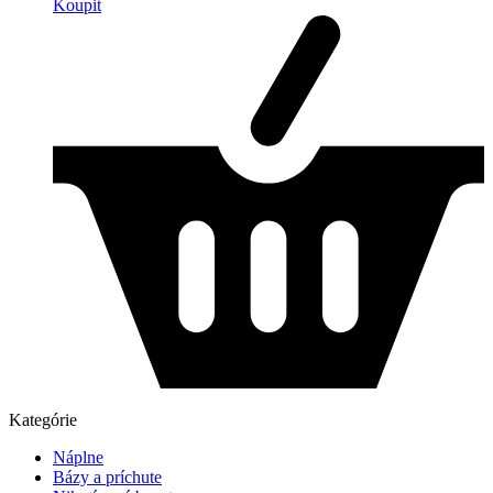
Koupit
Kategórie
Náplne
Bázy a príchute