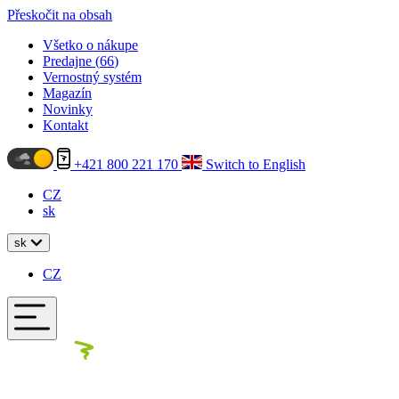
Přeskočit na obsah
Všetko o nákupe
Predajne (
66
)
Vernostný systém
Magazín
Novinky
Kontakt
+421 800 221 170
Switch to English
CZ
sk
sk
CZ