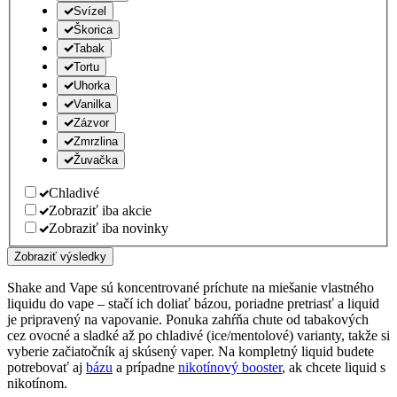
Svízel
Škorica
Tabak
Tortu
Uhorka
Vanilka
Zázvor
Zmrzlina
Žuvačka
Chladivé
Zobraziť iba akcie
Zobraziť iba novinky
Zobraziť výsledky
Shake and Vape sú koncentrované príchute na miešanie vlastného
liquidu do vape – stačí ich doliať bázou, poriadne pretriasť a liquid
je pripravený na vapovanie. Ponuka zahŕňa chute od tabakových
cez ovocné a sladké až po chladivé (ice/mentolové) varianty, takže si
vyberie začiatočník aj skúsený vaper. Na kompletný liquid budete
potrebovať aj
bázu
a prípadne
nikotínový booster
, ak chcete liquid s
nikotínom.