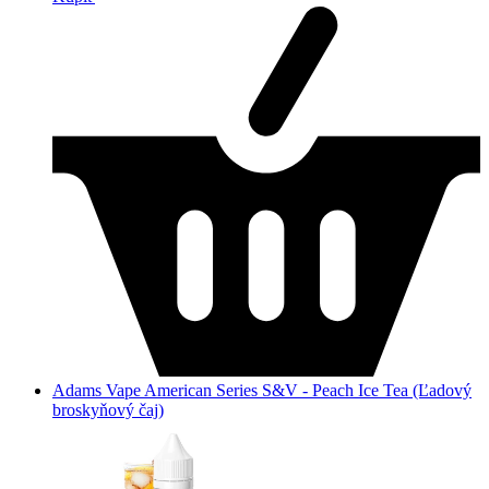
Adams Vape American Series S&V - Peach Ice Tea (Ľadový
broskyňový čaj)