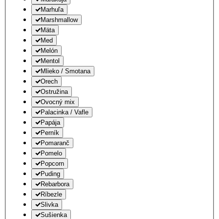
Marhuľa
Marshmallow
Mäta
Med
Melón
Mentol
Mlieko / Smotana
Orech
Ostružina
Ovocný mix
Palacinka / Vafle
Papája
Perník
Pomaranč
Pomelo
Popcorn
Puding
Rebarbora
Ríbezle
Slivka
Sušienka