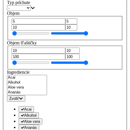
Typ príchute
Objem
Objem fľaštičky
Ingrediencie
Zvoliť
Acai
Alkohol
Aloe vera
Ananás