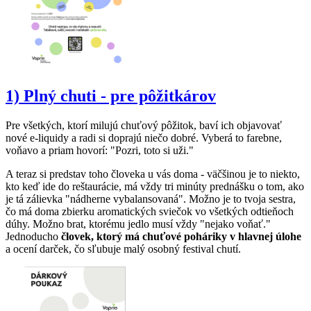
1) Pl
ný chuti - pre pôžitkárov
Pre všetkých, ktorí milujú chuťový pôžitok, baví ich objavovať
nové e-liquidy a radi si doprajú niečo dobré. Vyberá to farebne,
voňavo a priam hovorí: "Pozri, toto si uži."
A teraz si predstav toho človeka u vás doma - väčšinou je to niekto,
kto keď ide do reštaurácie, má vždy tri minúty prednášku o tom, ako
je tá zálievka "nádherne vybalansovaná". Možno je to tvoja sestra,
čo má doma zbierku aromatických sviečok vo všetkých odtieňoch
dúhy. Možno brat, ktorému jedlo musí vždy "nejako voňať."
Jednoducho
človek, ktorý má chuťové poháriky v hlavnej úlohe
a ocení darček, čo sľubuje malý osobný festival chutí.