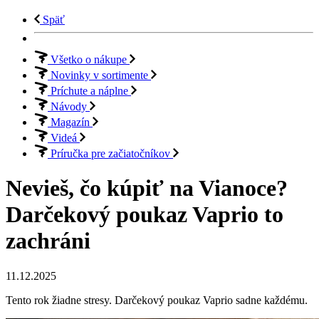
Späť
Všetko o nákupe
Novinky v sortimente
Príchute a náplne
Návody
Magazín
Videá
Príručka pre začiatočníkov
Nevieš, čo kúpiť na Vianoce?
Darčekový poukaz Vaprio to
zachráni
11.12.2025
Tento rok žiadne stresy. Darčekový poukaz Vaprio sadne každému.