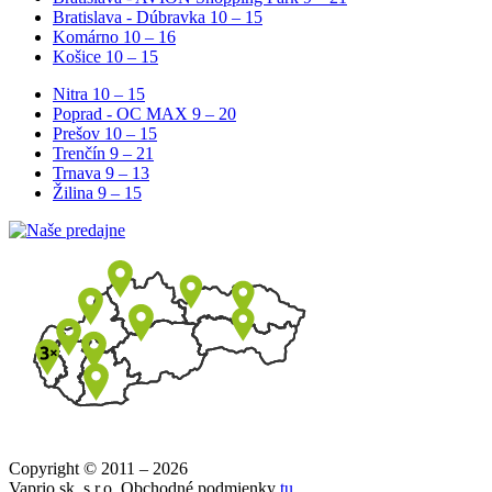
Bratislava - Dúbravka
10 – 15
Komárno
10 – 16
Košice
10 – 15
Nitra
10 – 15
Poprad - OC MAX
9 – 20
Prešov
10 – 15
Trenčín
9 – 21
Trnava
9 – 13
Žilina
9 – 15
Copyright © 2011 – 2026
Vaprio.sk, s.r.o. Obchodné podmienky
tu