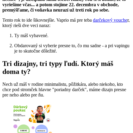
vyriešime včas... a potom stojíme 22. decembra v obchode,
premýšľame, či voňavka neurazí už tretí rok po sebe.
Tento rok to ide šikovnejšie. Vaprio má pre teba
darčekový vouche
r,
ktorý rieši dve veci naraz:
Ty máš vybavené.
Obdarovaný si vyberie presne to, čo mu sadne - a pri vapingu
je to skutočne dôležité.
Tri dizajny, tri typy ľudí. Ktorý máš
doma ty?
Nech už máš v rodine minimalistu, pôžitkára, alebo niekoho, kto
chce pod stromček hlavne "poriadny darček", máme dizajn presne
pre neho alebo pre ňu.