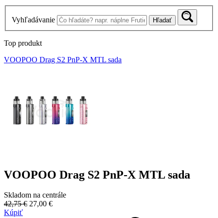
Vyhľadávanie
Hľadať
Top produkt
VOOPOO Drag S2 PnP-X MTL sada
VOOPOO Drag S2 PnP-X MTL sada
Skladom na centrále
42,75 €
27,00 €
Kúpiť