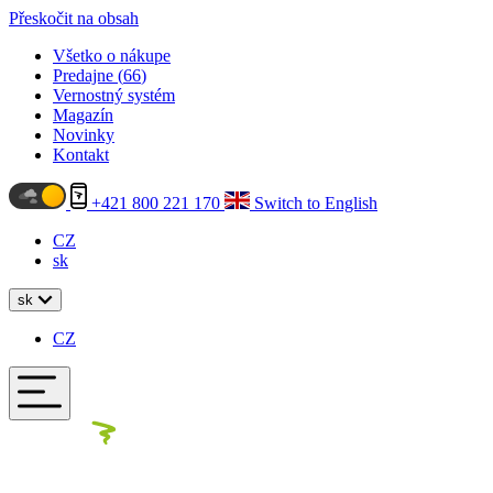
Přeskočit na obsah
Všetko o nákupe
Predajne (
66
)
Vernostný systém
Magazín
Novinky
Kontakt
+421 800 221 170
Switch to English
CZ
sk
sk
CZ