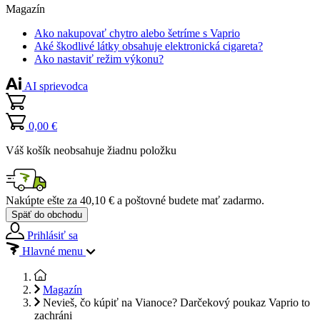
Magazín
Ako nakupovať chytro alebo šetríme s Vaprio
Aké škodlivé látky obsahuje elektronická cigareta?
Ako nastaviť režim výkonu?
AI sprievodca
0,00 €
Váš košík neobsahuje žiadnu položku
Nakúpte ešte za
40,10 €
a poštovné budete mať
zadarmo
.
Späť do obchodu
Prihlásiť sa
Hlavné menu
Magazín
Nevieš, čo kúpiť na Vianoce? Darčekový poukaz Vaprio to
zachráni