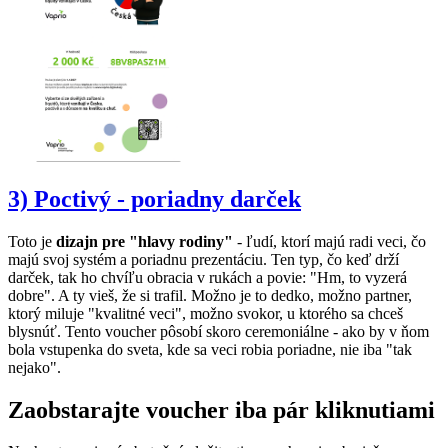
3) Poc
tivý - poriadny darček
Toto je
dizajn pre "hlavy rodiny"
- ľudí, ktorí majú radi veci, čo
majú svoj systém a poriadnu prezentáciu. Ten typ, čo keď drží
darček, tak ho chvíľu obracia v rukách a povie: "Hm, to vyzerá
dobre". A ty vieš, že si trafil. Možno je to dedko, možno partner,
ktorý miluje "kvalitné veci", možno svokor, u ktorého sa chceš
blysnúť. Tento voucher pôsobí skoro ceremoniálne - ako by v ňom
bola vstupenka do sveta, kde sa veci robia poriadne, nie iba "tak
nejako".
Zaobstarajte voucher iba pár kliknutiami