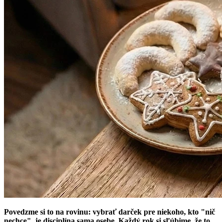
Povedzme si to na rovinu: vybrať darček pre niekoho, kto "nič
nechce", je disciplína sama osebe. Každý rok si sľúbime, že to