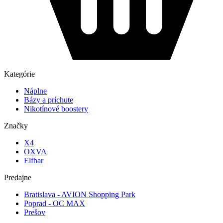
Kategórie
Náplne
Bázy a príchute
Nikotínové boostery
Značky
X4
OXVA
Elfbar
Predajne
Bratislava - AVION Shopping Park
Poprad - OC MAX
Prešov