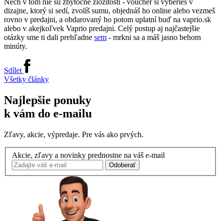
Nech v tom nie sú zbytočné zložitosti - voucher si vyberieš v
dizajne, ktorý si sedí, zvolíš sumu, objednáš ho online alebo vezmeš
rovno v predajni, a obdarovaný ho potom uplatní buď na vaprio.sk
alebo v akejkoľvek Vaprio predajni. Celý postup aj najčastejšie
otázky sme ti dali prehľadne
sem
- mrkni sa a máš jasno behom
minúty.
Sdílet
Všetky články
Najlepšie ponuky
k vám do e-mailu
Zľavy, akcie, výpredaje. Pre vás ako prvých.
Akcie, zľavy a novinky prednostne na váš e-mail
Odoberať