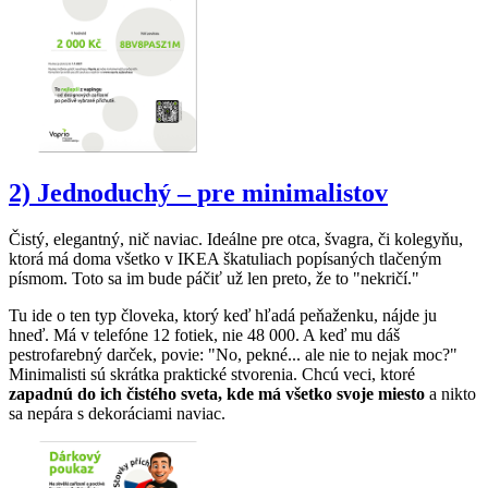
2) Jednoduchý –
pre minimalistov
Čistý, elegantný, nič naviac. Ideálne pre otca, švagra, či kolegyňu,
ktorá má doma všetko v IKEA škatuliach popísaných tlačeným
písmom. Toto sa im bude páčiť už len preto, že to "nekričí."
Tu ide o ten typ človeka, ktorý keď hľadá peňaženku, nájde ju
hneď. Má v telefóne 12 fotiek, nie 48 000. A keď mu dáš
pestrofarebný darček, povie: "No, pekné... ale nie to nejak moc?"
Minimalisti sú skrátka praktické stvorenia. Chcú veci, ktoré
zapadnú do ich čistého sveta, kde má všetko svoje miesto
a nikto
sa nepára s dekoráciami naviac.