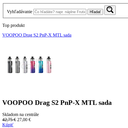
Vyhľadávanie
Hľadať
Top produkt
VOOPOO Drag S2 PnP-X MTL sada
VOOPOO Drag S2 PnP-X MTL sada
Skladom na centrále
42,75 €
27,00 €
Kúpiť