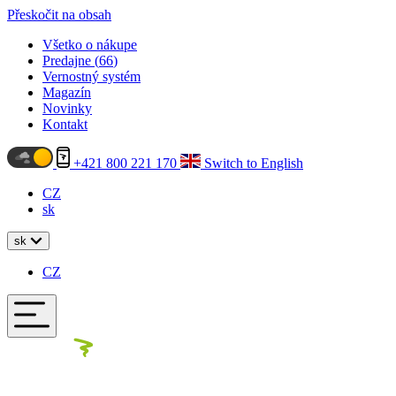
Přeskočit na obsah
Všetko o nákupe
Predajne (
66
)
Vernostný systém
Magazín
Novinky
Kontakt
+421 800 221 170
Switch to English
CZ
sk
sk
CZ