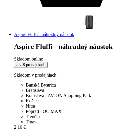
Aspire Fluffi - náhradný náustok
Aspire Fluffi - náhradný náustok
Skladom online
a v 8 predajniach
Skladom v predajniach
Banská Bystrica
Bratislava
Bratislava - AVION Shopping Park
Košice
Nitra
Poprad - OC MAX
Trenčín
Trnava
2,10 €