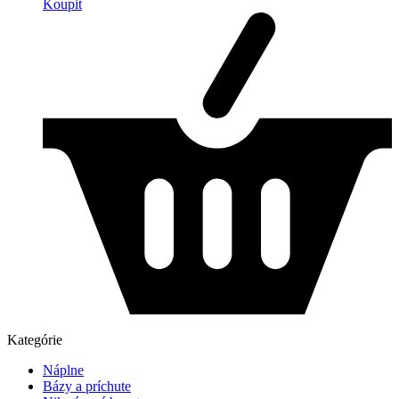
Koupit
Kategórie
Náplne
Bázy a príchute