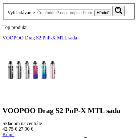
Vyhľadávanie
Hľadať
Top produkt
VOOPOO Drag S2 PnP-X MTL sada
VOOPOO Drag S2 PnP-X MTL sada
Skladom na centrále
42,75 €
27,00 €
Kúpiť