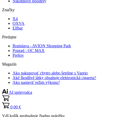
Nikotínové boostery
Značky
X4
OXVA
Elfbar
Predajne
Bratislava - AVION Shopping Park
Poprad - OC MAX
Prešov
Magazín
Ako nakupovať chytro alebo šetríme s Vaprio
Aké škodlivé látky obsahuje elektronická cigareta?
Ako nastaviť režim výkonu?
AI sprievodca
0,00 €
Váš košík neobsahuje žiadnu položku