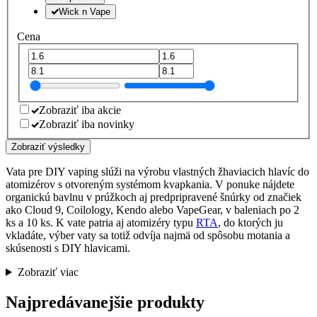
Wick n Vape
Cena
Zobraziť iba akcie
Zobraziť iba novinky
Zobraziť výsledky
Vata pre DIY vaping slúži na výrobu vlastných žhaviacich hlavíc do
atomizérov s otvoreným systémom kvapkania. V ponuke nájdete
organickú bavlnu v prúžkoch aj predpripravené šnúrky od značiek
ako Cloud 9, Coilology, Kendo alebo VapeGear, v baleniach po 2
ks a 10 ks. K vate patria aj atomizéry typu
RTA
, do ktorých ju
vkladáte, výber vaty sa totiž odvíja najmä od spôsobu motania a
skúsenosti s DIY hlavicami.
Zobraziť viac
Najpredávanejšie produkty