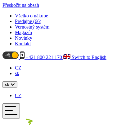
Přeskočit na obsah
Všetko o nákupe
Predajne (
66
)
Vernostný systém
Magazín
Novinky
Kontakt
+421 800 221 170
Switch to English
CZ
sk
sk
CZ