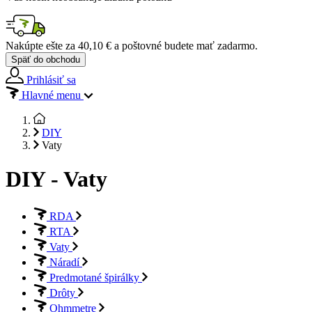
Nakúpte ešte za
40,10 €
a poštovné budete mať
zadarmo
.
Späť do obchodu
Prihlásiť sa
Hlavné menu
DIY
Vaty
DIY - Vaty
RDA
RTA
Vaty
Náradí
Predmotané špirálky
Drôty
Ohmmetre