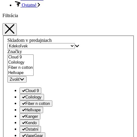
Ostatné
Filtrácia
Skladom v predajniach
Značky
Zvoliť
Cloud 9
Coilology
Fiber n cotton
Hellvape
Kanger
Kendo
Ostatní
VapeGear