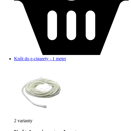
Knôt do e-cigarety - 1 meter
2 varianty