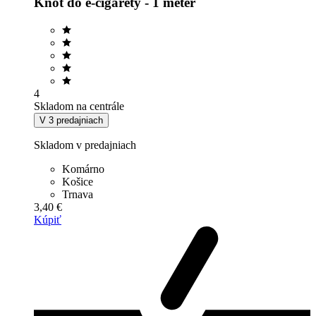
Knôt do e-cigarety - 1 meter
4
Skladom na centrále
V 3 predajniach
Skladom v predajniach
Komárno
Košice
Trnava
3,40 €
Kúpiť