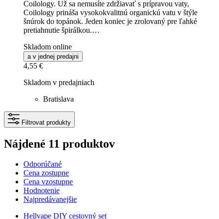
Coilology. Už sa nemusíte zdržiavať s prípravou vaty,
Coilology prináša vysokokvalitnú organickú vatu v štýle
šnúrok do topánok. Jeden koniec je zrolovaný pre ľahké
pretiahnutie špirálkou.…
Skladom online
a v jednej predajni
4,55 €
Skladom v predajniach
Bratislava
Filtrovat produkty
Nájdené 11 produktov
Odporúčané
Cena zostupne
Cena vzostupne
Hodnotenie
Najpredávanejšie
Hellvape DIY cestovný set