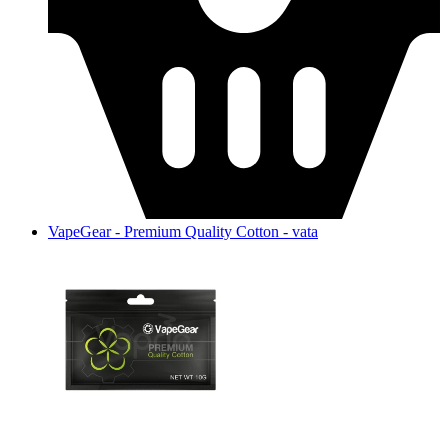
VapeGear - Premium Quality Cotton - vata