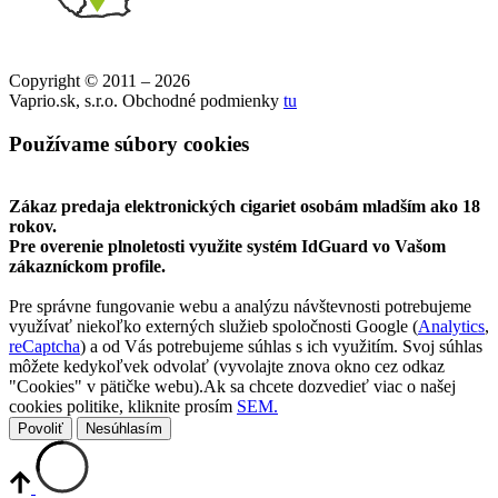
Copyright © 2011 – 2026
Vaprio.sk, s.r.o. Obchodné podmienky
tu
Používame súbory cookies
Zákaz predaja elektronických cigariet osobám mladším ako 18
rokov.
Pre overenie plnoletosti využite systém IdGuard vo Vašom
zákazníckom profile.
Pre správne fungovanie webu a analýzu návštevnosti potrebujeme
využívať niekoľko externých služieb spoločnosti Google (
Analytics
,
reCaptcha
) a od Vás potrebujeme súhlas s ich využitím. Svoj súhlas
môžete kedykoľvek odvolať (vyvolajte znova okno cez odkaz
"Cookies" v pätičke webu).Ak sa chcete dozvedieť viac o našej
cookies politike, kliknite prosím
SEM.
Povoliť
Nesúhlasím