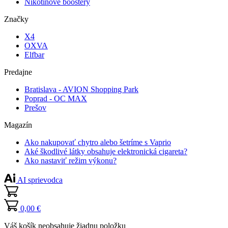
Nikotínové boostery
Značky
X4
OXVA
Elfbar
Predajne
Bratislava - AVION Shopping Park
Poprad - OC MAX
Prešov
Magazín
Ako nakupovať chytro alebo šetríme s Vaprio
Aké škodlivé látky obsahuje elektronická cigareta?
Ako nastaviť režim výkonu?
AI sprievodca
0,00 €
Váš košík neobsahuje žiadnu položku