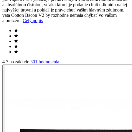
a absolútnou čistotou, vďaka ktorej je podanie chuti e-liquidu na tej
najvyššej úrovni a pokiaľ je práve chuť vaším hlavným záujmom,
vata Cotton Bacon V2 by rozhodne nemala chýbať vo vašom
atomizére.
Celý popis
4.7 na základe
301 hodnotenia