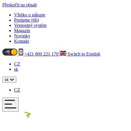
Přeskočit na obsah
Všetko o nákupe
Predajne (
66
)
Vernostný systém
Magazín
Novinky
Kontakt
+421 800 221 170
Switch to English
CZ
sk
sk
CZ