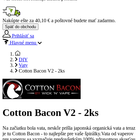
Nakúpte ešte za
40,10 €
a poštovné budete mať
zadarmo
.
Späť do obchodu
Prihlásiť sa
Hlavné menu
DIY
Vaty
Cotton Bacon V2 - 2ks
Cotton Bacon V2 - 2ks
Na začiatku bola vata, neskôr prišla japonská organická vata a teraz
je tu Cotton Bacon - to najlepšie pre vaše špirálky.Vata od vaperov
pre vaperov sa vyznačuje predovšetkým 100% zdravotnou akosťou