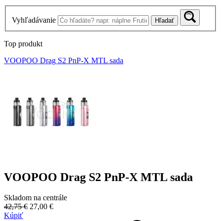
Vyhľadávanie
Hľadať
Top produkt
VOOPOO Drag S2 PnP-X MTL sada
VOOPOO Drag S2 PnP-X MTL sada
Skladom na centrále
42,75 €
27,00 €
Kúpiť