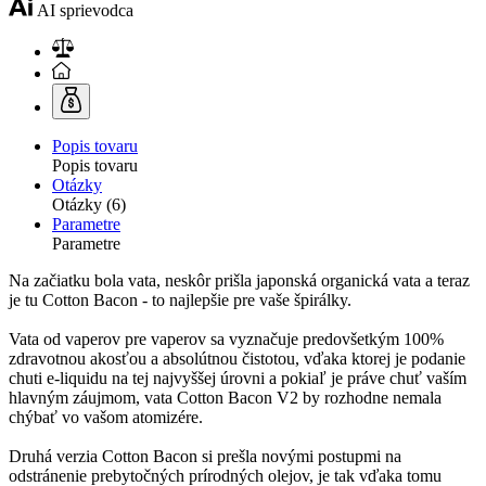
AI sprievodca
Popis tovaru
Popis tovaru
Otázky
Otázky (6)
Parametre
Parametre
Na začiatku bola vata, neskôr prišla japonská organická vata a teraz
je tu Cotton Bacon - to najlepšie pre vaše špirálky.
Vata od vaperov pre vaperov sa vyznačuje predovšetkým 100%
zdravotnou akosťou a absolútnou čistotou, vďaka ktorej je podanie
chuti e-liquidu na tej najvyššej úrovni a pokiaľ je práve chuť vaším
hlavným záujmom, vata Cotton Bacon V2 by rozhodne nemala
chýbať vo vašom atomizére.
Druhá verzia Cotton Bacon si prešla novými postupmi na
odstránenie prebytočných prírodných olejov, je tak vďaka tomu