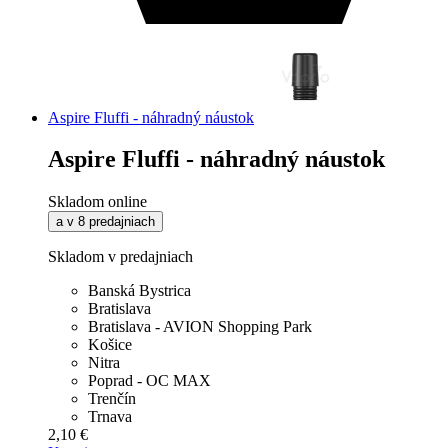
Aspire Fluffi - náhradný náustok
Aspire Fluffi - náhradný náustok
Skladom online
a v 8 predajniach
Skladom v predajniach
Banská Bystrica
Bratislava
Bratislava - AVION Shopping Park
Košice
Nitra
Poprad - OC MAX
Trenčín
Trnava
2,10 €