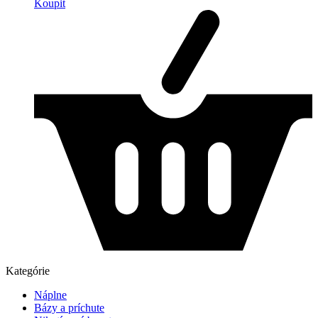
Koupit
Kategórie
Náplne
Bázy a príchute