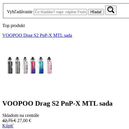
Vyhľadávanie
Hľadať
Top produkt
VOOPOO Drag S2 PnP-X MTL sada
VOOPOO Drag S2 PnP-X MTL sada
Skladom na centrále
42,75 €
27,00 €
Kúpiť