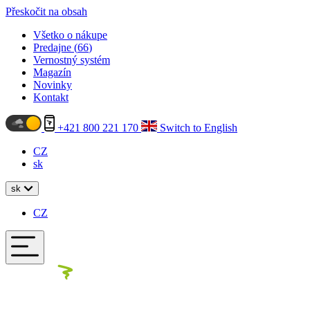
Přeskočit na obsah
Všetko o nákupe
Predajne (
66
)
Vernostný systém
Magazín
Novinky
Kontakt
+421 800 221 170
Switch to English
CZ
sk
sk
CZ