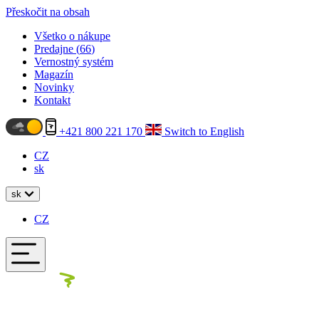
Přeskočit na obsah
Všetko o nákupe
Predajne (
66
)
Vernostný systém
Magazín
Novinky
Kontakt
+421 800 221 170
Switch to English
CZ
sk
sk
CZ