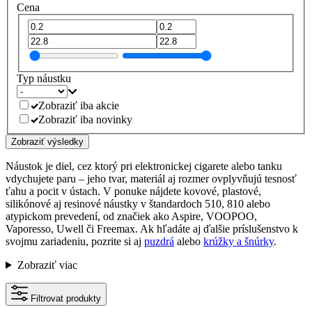
Cena
Typ náustku
Zobraziť iba akcie
Zobraziť iba novinky
Zobraziť výsledky
Náustok je diel, cez ktorý pri elektronickej cigarete alebo tanku
vdychujete paru – jeho tvar, materiál aj rozmer ovplyvňujú tesnosť
ťahu a pocit v ústach. V ponuke nájdete kovové, plastové,
silikónové aj resinové náustky v štandardoch 510, 810 alebo
atypickom prevedení, od značiek ako Aspire, VOOPOO,
Vaporesso, Uwell či Freemax. Ak hľadáte aj ďalšie príslušenstvo k
svojmu zariadeniu, pozrite si aj
puzdrá
alebo
krúžky a šnúrky
.
Zobraziť viac
Filtrovat produkty