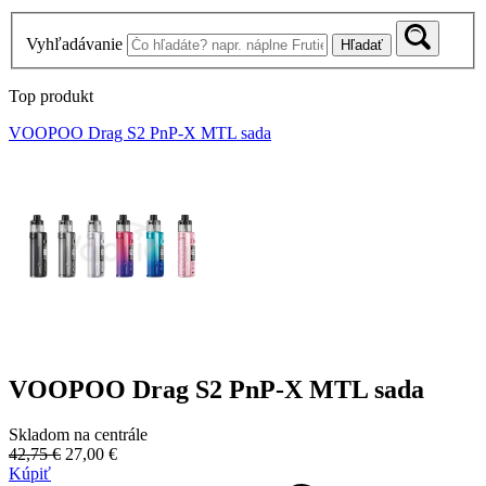
Vyhľadávanie
Hľadať
Top produkt
VOOPOO Drag S2 PnP-X MTL sada
VOOPOO Drag S2 PnP-X MTL sada
Skladom na centrále
42,75 €
27,00 €
Kúpiť