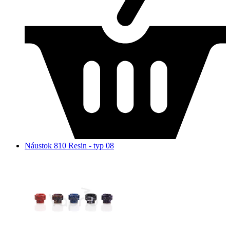
Náustok 810 Resin - typ 08