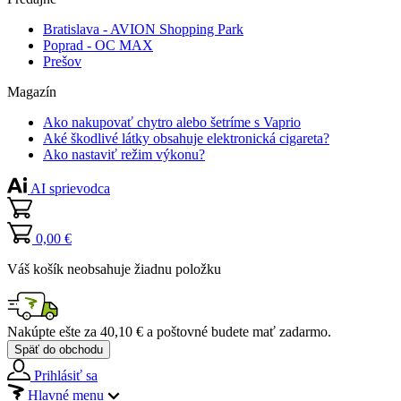
Bratislava - AVION Shopping Park
Poprad - OC MAX
Prešov
Magazín
Ako nakupovať chytro alebo šetríme s Vaprio
Aké škodlivé látky obsahuje elektronická cigareta?
Ako nastaviť režim výkonu?
AI sprievodca
0,00 €
Váš košík neobsahuje žiadnu položku
Nakúpte ešte za
40,10 €
a poštovné budete mať
zadarmo
.
Späť do obchodu
Prihlásiť sa
Hlavné menu