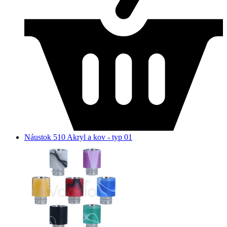
Náustok 510 Akryl a kov - typ 01