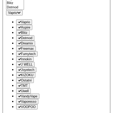
Vaprio
Vaprio
Aspire
Blitz
Dotmod
Dreamix
Freemax
Fumytech
Innokin
J WELL
Joyetech
KIZOKU
Ostatní
TMT
Uwell
VandyVape
Vaporesso
VOOPOO