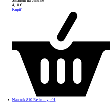
Skladom na centrále
4,10 €
Kúpiť
Náustok 810 Resin - typ 01