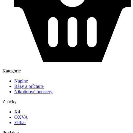
Kategórie
Náplne
Bázy a príchute
Nikotínové boostery
Značky
X4
OXVA
Elfbar
Predajne