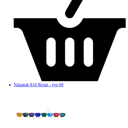
Náustok 810 Resin - typ 09