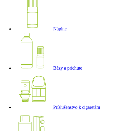
Náplne
Bázy a príchute
Príslušenstvo k cigaretám