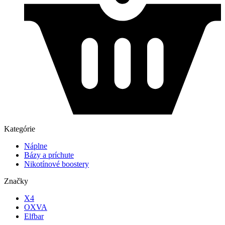
Kategórie
Náplne
Bázy a príchute
Nikotínové boostery
Značky
X4
OXVA
Elfbar