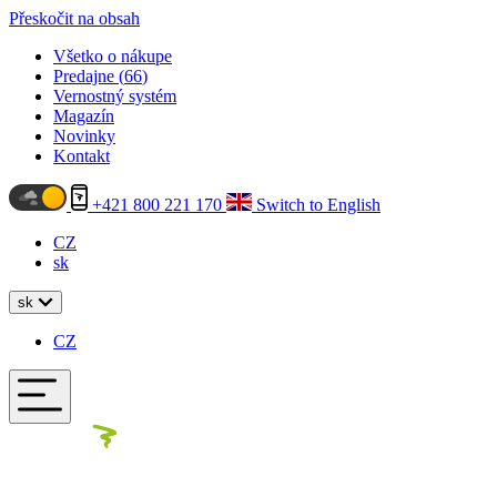
Přeskočit na obsah
Všetko o nákupe
Predajne (
66
)
Vernostný systém
Magazín
Novinky
Kontakt
+421 800 221 170
Switch to English
CZ
sk
sk
CZ