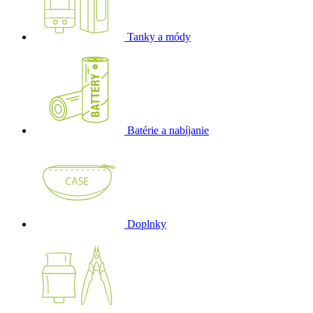
Tanky a módy
Batérie a nabíjanie
Doplnky