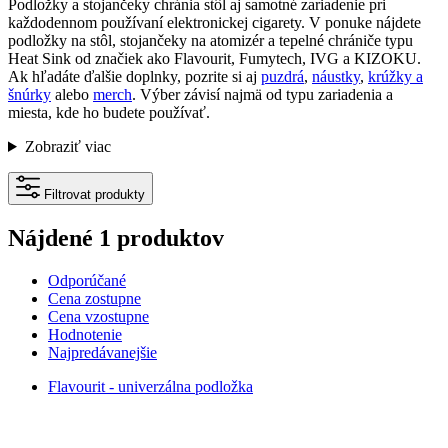
Podložky a stojančeky chránia stôl aj samotné zariadenie pri
každodennom používaní elektronickej cigarety. V ponuke nájdete
podložky na stôl, stojančeky na atomizér a tepelné chrániče typu
Heat Sink od značiek ako Flavourit, Fumytech, IVG a KIZOKU.
Ak hľadáte ďalšie doplnky, pozrite si aj
puzdrá
,
náustky
,
krúžky a
šnúrky
alebo
merch
. Výber závisí najmä od typu zariadenia a
miesta, kde ho budete používať.
Zobraziť viac
Filtrovat produkty
Nájdené 1 produktov
Odporúčané
Cena zostupne
Cena vzostupne
Hodnotenie
Najpredávanejšie
Flavourit - univerzálna podložka