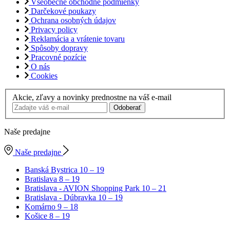
Všeobecné obchodné podmienky
Darčekové poukazy
Ochrana osobných údajov
Privacy policy
Reklamácia a vrátenie tovaru
Spôsoby dopravy
Pracovné pozície
O nás
Cookies
Akcie, zľavy a novinky prednostne na váš e-mail
Odoberať
Naše predajne
Naše predajne
Banská Bystrica
10 – 19
Bratislava
8 – 19
Bratislava - AVION Shopping Park
10 – 21
Bratislava - Dúbravka
10 – 19
Komárno
9 – 18
Košice
8 – 19