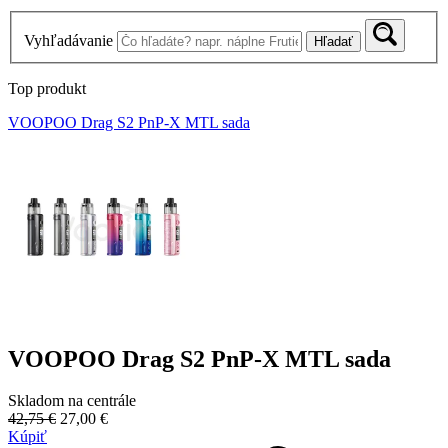
Vyhľadávanie
Hľadať
Top produkt
VOOPOO Drag S2 PnP-X MTL sada
VOOPOO Drag S2 PnP-X MTL sada
Skladom na centrále
42,75 €
27,00 €
Kúpiť