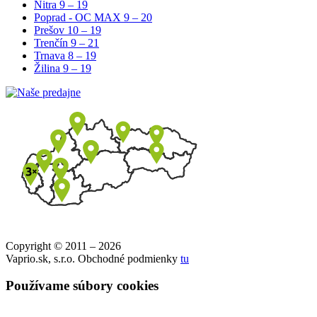
Nitra
9 – 19
Poprad - OC MAX
9 – 20
Prešov
10 – 19
Trenčín
9 – 21
Trnava
8 – 19
Žilina
9 – 19
Copyright © 2011 – 2026
Vaprio.sk, s.r.o. Obchodné podmienky
tu
Používame súbory cookies