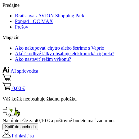
Predajne
Bratislava - AVION Shopping Park
Poprad - OC MAX
Prešov
Magazín
Ako nakupovať chytro alebo šetríme s Vaprio
Aké škodlivé látky obsahuje elektronická cigareta?
Ako nastaviť režim výkonu?
AI sprievodca
0,00 €
Váš košík neobsahuje žiadnu položku
Nakúpte ešte za
40,10 €
a poštovné budete mať
zadarmo
.
Späť do obchodu
Prihlásiť sa