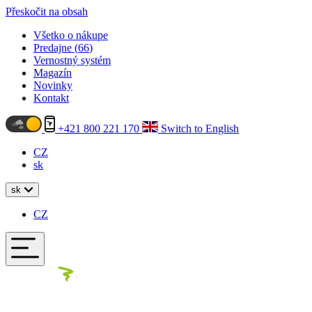
Přeskočit na obsah
Všetko o nákupe
Predajne (
66
)
Vernostný systém
Magazín
Novinky
Kontakt
+421 800 221 170
Switch to English
CZ
sk
sk
CZ