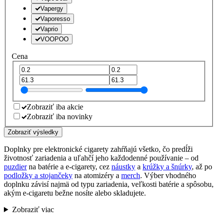
Vapergy
Vaporesso
Vaprio
VOOPOO
Cena
Zobraziť iba akcie
Zobraziť iba novinky
Zobraziť výsledky
Doplnky pre elektronické cigarety zahŕňajú všetko, čo predĺži
životnosť zariadenia a uľahčí jeho každodenné používanie – od
puzdier
na batérie a e-cigarety, cez
náustky
a
krúžky a šnúrky
, až po
podložky a stojančeky
na atomizéry a
merch
. Výber vhodného
doplnku závisí najmä od typu zariadenia, veľkosti batérie a spôsobu,
akým e-cigaretu bežne nosíte alebo skladujete.
Zobraziť viac