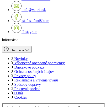
info@vaprio.sk
staň sa fanúšikom
Instagram
Informácie
Informácie
Novinky
Všeobecné obchodné podmienky
Darčekové poukazy
Ochrana osobných údajov
Privacy policy
Reklamácia a vrátenie tovaru
Spôsoby dopravy
Pracovné pozície
O nás
Cookies