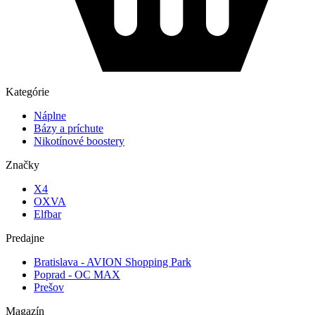
Kategórie
Náplne
Bázy a príchute
Nikotínové boostery
Značky
X4
OXVA
Elfbar
Predajne
Bratislava - AVION Shopping Park
Poprad - OC MAX
Prešov
Magazín