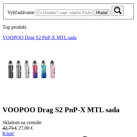
Vyhľadávanie
Hľadať
Top produkt
VOOPOO Drag S2 PnP-X MTL sada
VOOPOO Drag S2 PnP-X MTL sada
Skladom na centrále
42,75 €
27,00 €
Kúpiť