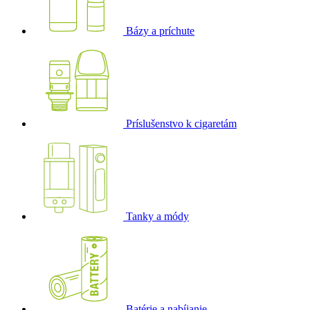
Bázy a príchute
Príslušenstvo k cigaretám
Tanky a módy
Batérie a nabíjanie