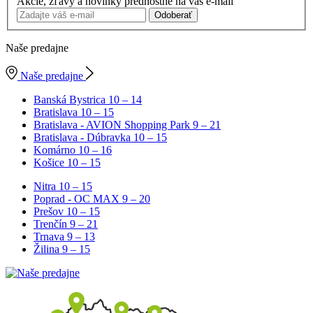
Akcie, zľavy a novinky prednostne na váš e-mail
Odoberať
Naše predajne
Naše predajne
Banská Bystrica
10 – 14
Bratislava
10 – 15
Bratislava - AVION Shopping Park
9 – 21
Bratislava - Dúbravka
10 – 15
Komárno
10 – 16
Košice
10 – 15
Nitra
10 – 15
Poprad - OC MAX
9 – 20
Prešov
10 – 15
Trenčín
9 – 21
Trnava
9 – 13
Žilina
9 – 15