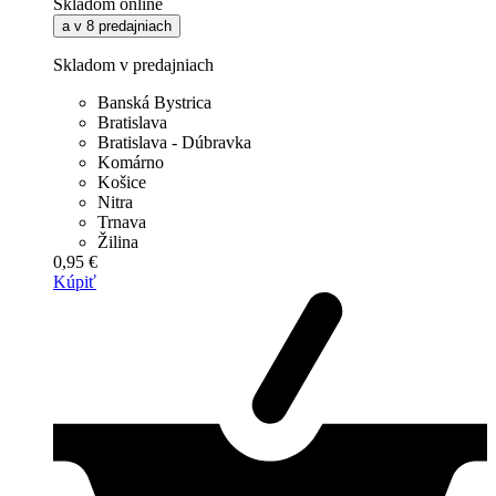
Skladom online
a v 8 predajniach
Skladom v predajniach
Banská Bystrica
Bratislava
Bratislava - Dúbravka
Komárno
Košice
Nitra
Trnava
Žilina
0,95 €
Kúpiť