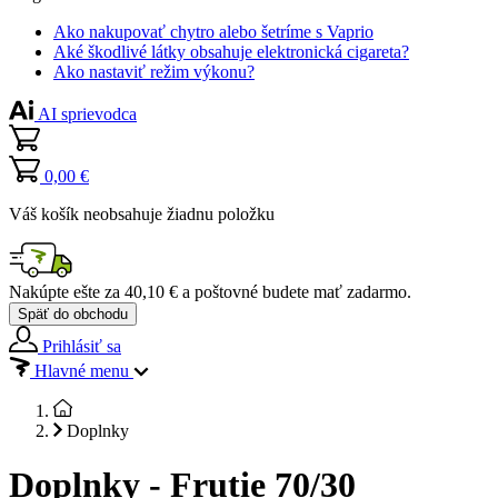
Ako nakupovať chytro alebo šetríme s Vaprio
Aké škodlivé látky obsahuje elektronická cigareta?
Ako nastaviť režim výkonu?
AI sprievodca
0,00 €
Váš košík neobsahuje žiadnu položku
Nakúpte ešte za
40,10 €
a poštovné budete mať
zadarmo
.
Späť do obchodu
Prihlásiť sa
Hlavné menu
Doplnky
Doplnky - Frutie 70/30