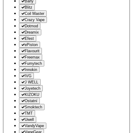
Barly
Blitz
Coil Master
Crazy Vape
Dotmod
Dreamix
Efest
ePiston
Flavourit
Freemax
Fumytech
Innokin
IVG
J WELL
Joyetech
KIZOKU
Ostatní
Smoktech
TMT
Uwell
VandyVape
VapeGear