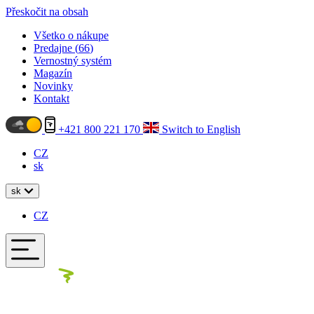
Přeskočit na obsah
Všetko o nákupe
Predajne (
66
)
Vernostný systém
Magazín
Novinky
Kontakt
+421 800 221 170
Switch to English
CZ
sk
sk
CZ