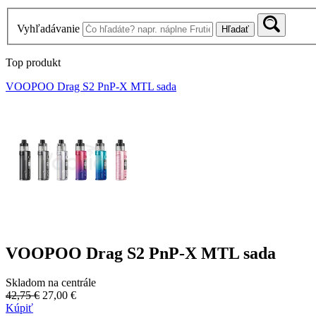
Vyhľadávanie
Hľadať
Top produkt
VOOPOO Drag S2 PnP-X MTL sada
VOOPOO Drag S2 PnP-X MTL sada
Skladom na centrále
42,75 €
27,00 €
Kúpiť