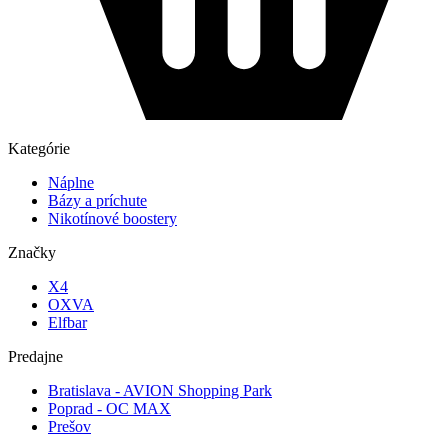
Kategórie
Náplne
Bázy a príchute
Nikotínové boostery
Značky
X4
OXVA
Elfbar
Predajne
Bratislava - AVION Shopping Park
Poprad - OC MAX
Prešov