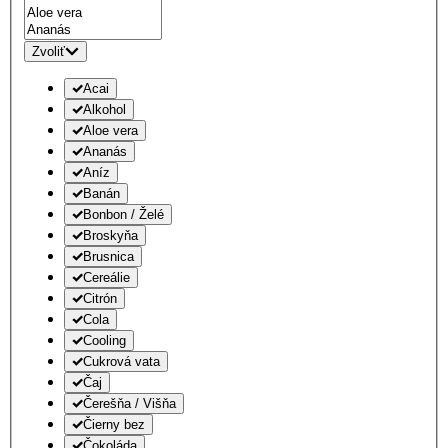
Zvoliť
Acai
Alkohol
Aloe vera
Ananás
Aníz
Banán
Bonbon / Želé
Broskyňa
Brusnica
Cereálie
Citrón
Cola
Cooling
Cukrová vata
Čaj
Čerešňa / Višňa
Čierny bez
Čokoláda