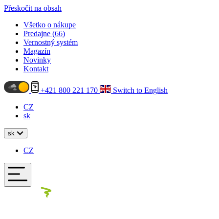
Přeskočit na obsah
Všetko o nákupe
Predajne (
66
)
Vernostný systém
Magazín
Novinky
Kontakt
+421 800 221 170
Switch to English
CZ
sk
sk
CZ