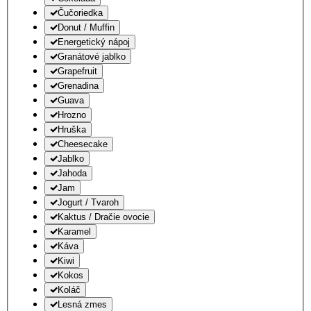
Čučoriedka
Donut / Muffin
Energetický nápoj
Granátové jablko
Grapefruit
Grenadina
Guava
Hrozno
Hruška
Cheesecake
Jablko
Jahoda
Jam
Jogurt / Tvaroh
Kaktus / Dračie ovocie
Karamel
Káva
Kiwi
Kokos
Koláč
Lesná zmes