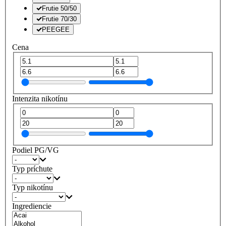
Frutie 50/50
Frutie 70/30
PEEGEE
Cena
Intenzita nikotínu
Podiel PG/VG
Typ príchute
Typ nikotínu
Ingrediencie