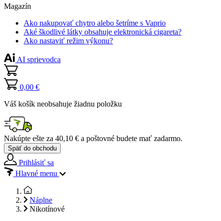
Magazín
Ako nakupovať chytro alebo šetríme s Vaprio
Aké škodlivé látky obsahuje elektronická cigareta?
Ako nastaviť režim výkonu?
AI sprievodca
0,00 €
Váš košík neobsahuje žiadnu položku
Nakúpte ešte za
40,10 €
a poštovné budete mať
zadarmo
.
Späť do obchodu
Prihlásiť sa
Hlavné menu
Náplne
Nikotínové