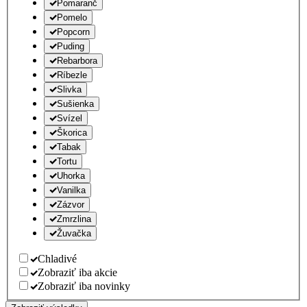
Pomaranč
Pomelo
Popcorn
Puding
Rebarbora
Ríbezle
Slivka
Sušienka
Svízel
Škorica
Tabak
Tortu
Uhorka
Vanilka
Zázvor
Zmrzlina
Žuvačka
Chladivé
Zobraziť iba akcie
Zobraziť iba novinky