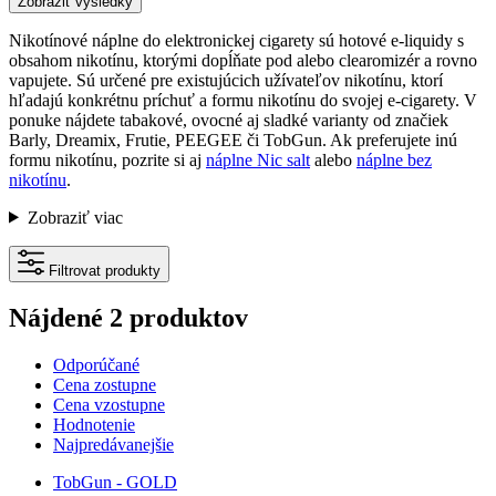
Zobraziť výsledky
Nikotínové náplne do elektronickej cigarety sú hotové e-liquidy s
obsahom nikotínu, ktorými dopĺňate pod alebo clearomizér a rovno
vapujete. Sú určené pre existujúcich užívateľov nikotínu, ktorí
hľadajú konkrétnu príchuť a formu nikotínu do svojej e-cigarety. V
ponuke nájdete tabakové, ovocné aj sladké varianty od značiek
Barly, Dreamix, Frutie, PEEGEE či TobGun. Ak preferujete inú
formu nikotínu, pozrite si aj
náplne Nic salt
alebo
náplne bez
nikotínu
.
Zobraziť viac
Filtrovat produkty
Nájdené 2 produktov
Odporúčané
Cena zostupne
Cena vzostupne
Hodnotenie
Najpredávanejšie
TobGun - GOLD