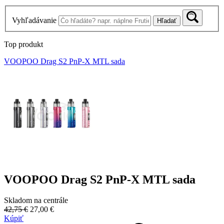
Vyhľadávanie
Hľadať
Top produkt
VOOPOO Drag S2 PnP-X MTL sada
VOOPOO Drag S2 PnP-X MTL sada
Skladom na centrále
42,75 €
27,00 €
Kúpiť