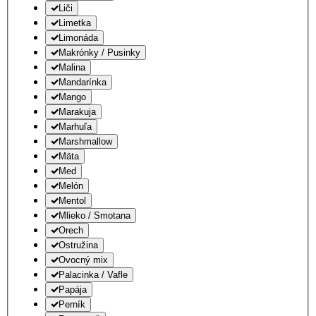
Liči
Limetka
Limonáda
Makrónky / Pusinky
Malina
Mandarínka
Mango
Marakuja
Marhuľa
Marshmallow
Mäta
Med
Melón
Mentol
Mlieko / Smotana
Orech
Ostružina
Ovocný mix
Palacinka / Vafle
Papája
Perník