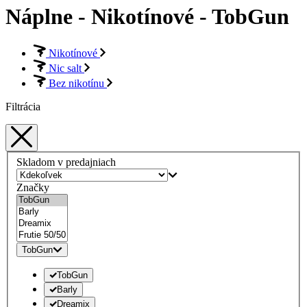
Náplne - Nikotínové - TobGun
Nikotínové
Nic salt
Bez nikotínu
Filtrácia
Skladom v predajniach
Značky
TobGun
TobGun
Barly
Dreamix