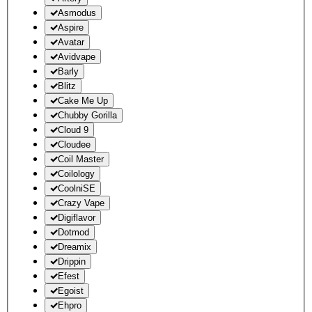
Asmodus
Aspire
Avatar
Avidvape
Barly
Blitz
Cake Me Up
Chubby Gorilla
Cloud 9
Cloudee
Coil Master
Coilology
CoolniSE
Crazy Vape
Digiflavor
Dotmod
Dreamix
Drippin
Efest
Egoist
Ehpro