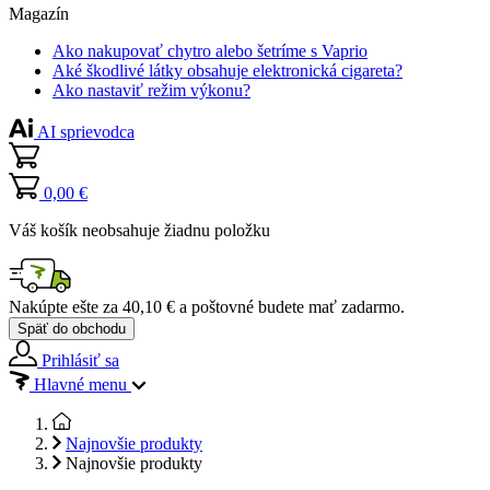
Magazín
Ako nakupovať chytro alebo šetríme s Vaprio
Aké škodlivé látky obsahuje elektronická cigareta?
Ako nastaviť režim výkonu?
AI sprievodca
0,00 €
Váš košík neobsahuje žiadnu položku
Nakúpte ešte za
40,10 €
a poštovné budete mať
zadarmo
.
Späť do obchodu
Prihlásiť sa
Hlavné menu
Najnovšie produkty
Najnovšie produkty