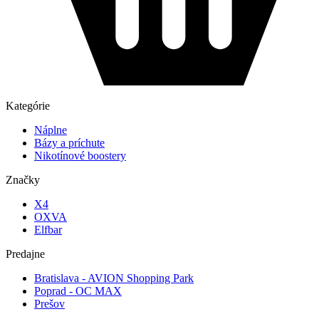
Kategórie
Náplne
Bázy a príchute
Nikotínové boostery
Značky
X4
OXVA
Elfbar
Predajne
Bratislava - AVION Shopping Park
Poprad - OC MAX
Prešov