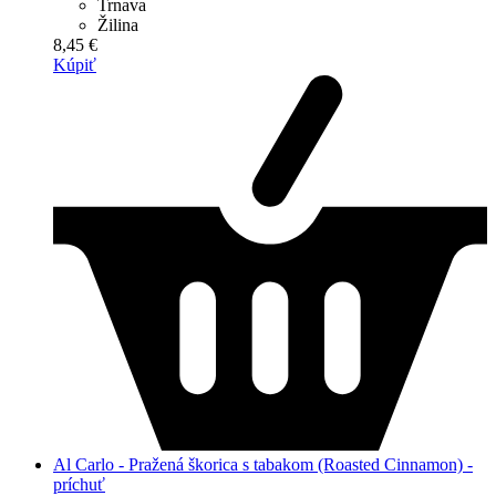
Trnava
Žilina
8,45 €
Kúpiť
Al Carlo - Pražená škorica s tabakom (Roasted Cinnamon) -
príchuť