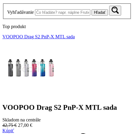
Vyhľadávanie
Hľadať
Top produkt
VOOPOO Drag S2 PnP-X MTL sada
VOOPOO Drag S2 PnP-X MTL sada
Skladom na centrále
42,75 €
27,00 €
Kúpiť