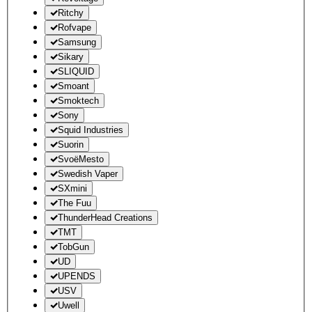
Ritchy
Rofvape
Samsung
Sikary
SLIQUID
Smoant
Smoktech
Sony
Squid Industries
Suorin
SvoëMesto
Swedish Vaper
SXmini
The Fuu
ThunderHead Creations
TMT
TobGun
UD
UPENDS
USV
Uwell