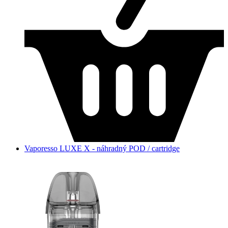
Vaporesso LUXE X - náhradný POD / cartridge