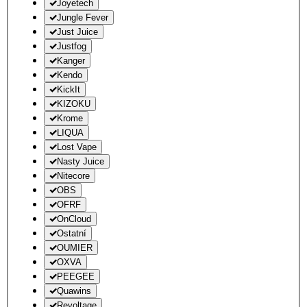
Joyetech
Jungle Fever
Just Juice
Justfog
Kanger
Kendo
KickIt
KIZOKU
Krome
LIQUA
Lost Vape
Nasty Juice
Nitecore
OBS
OFRF
OnCloud
Ostatní
OUMIER
OXVA
PEEGEE
Quawins
Revoltage