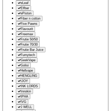
eLeaf
Elfbar
ePiston
Fiber n cotton
Five Pawns
Flavourit
Freemax
Frutie 50/50
Frutie 70/30
Frutie Bar Juice
Fumytech
GeekVape
Golisi
Hellvape
HENGLING
IJOY
INK LORDS
Innokin
IPHA
IVG
J WELL