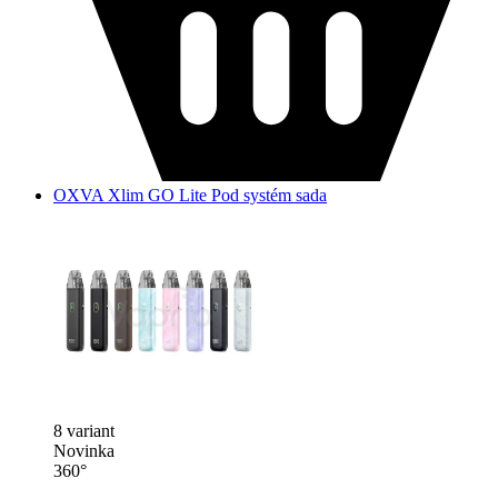
OXVA Xlim GO Lite Pod systém sada
8 variant
Novinka
360°