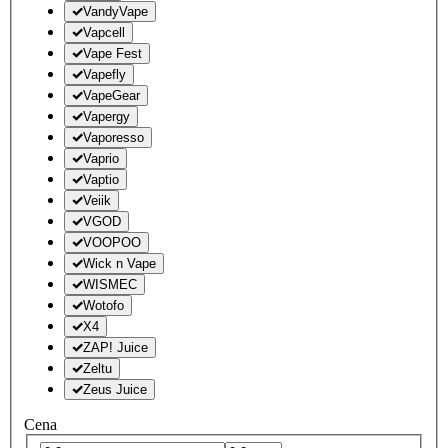
VandyVape
Vapcell
Vape Fest
Vapefly
VapeGear
Vapergy
Vaporesso
Vaprio
Vaptio
Veiik
VGOD
VOOPOO
Wick n Vape
WISMEC
Wotofo
X4
ZAP! Juice
Zeltu
Zeus Juice
Cena