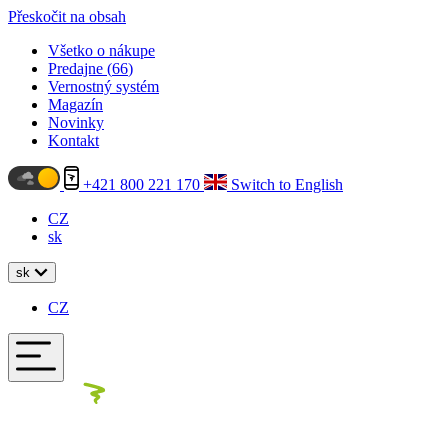
Přeskočit na obsah
Všetko o nákupe
Predajne (
66
)
Vernostný systém
Magazín
Novinky
Kontakt
+421 800 221 170
Switch to English
CZ
sk
sk
CZ