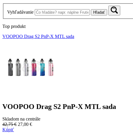
Vyhľadávanie
Hľadať
Top produkt
VOOPOO Drag S2 PnP-X MTL sada
VOOPOO Drag S2 PnP-X MTL sada
Skladom na centrále
42,75 €
27,00 €
Kúpiť