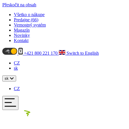
Přeskočit na obsah
Všetko o nákupe
Predajne (
66
)
Vernostný systém
Magazín
Novinky
Kontakt
+421 800 221 170
Switch to English
CZ
sk
sk
CZ