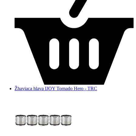
Žhaviaca hlava IJOY Tornado Hero - TRC