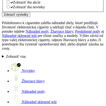
Zobraziť iba akcie
Zobraziť iba novinky
Zobraziť výsledky
Príslušenstvo k cigaretám zahŕňa náhradné diely, ktoré predlžujú
životnosť elektronickej cigarety a udržujú chuť e-liquidu čistú. V
ponuke nájdete
Náhradné pody
,
Žhaviace hlavy
,
Predplnené pody
aj
Náhradné sklenené telá
pre rôzne značky a modely. Výber závisí od
typu vašej elektronickej cigarety, odporu žhaviacej hlavy a toho, či
potrebujete iba vymeniť opotrebovaný diel, alebo doplniť zásobu na
cesty.
Zobraziť viac
Novinky
Žhaviace hlavy
Náhradné pody
Náhradné sklenené telá