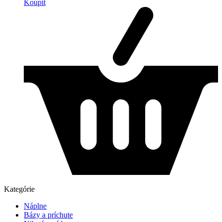
Koupit
Kategórie
Náplne
Bázy a príchute