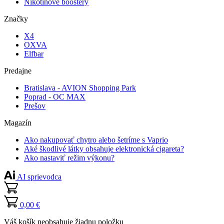
Nikotínové boostery
Značky
X4
OXVA
Elfbar
Predajne
Bratislava - AVION Shopping Park
Poprad - OC MAX
Prešov
Magazín
Ako nakupovať chytro alebo šetríme s Vaprio
Aké škodlivé látky obsahuje elektronická cigareta?
Ako nastaviť režim výkonu?
AI sprievodca
0,00 €
Váš košík neobsahuje žiadnu položku