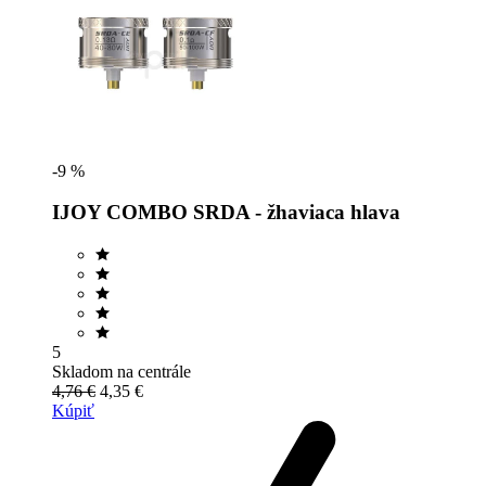
-9 %
IJOY COMBO SRDA - žhaviaca hlava
5
Skladom na centrále
4,76 €
4,35 €
Kúpiť