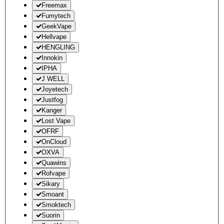
Freemax
Fumytech
GeekVape
Hellvape
HENGLING
Innokin
IPHA
J WELL
Joyetech
Justfog
Kanger
Lost Vape
OFRF
OnCloud
OXVA
Quawins
Rofvape
Sikary
Smoant
Smoktech
Suorin