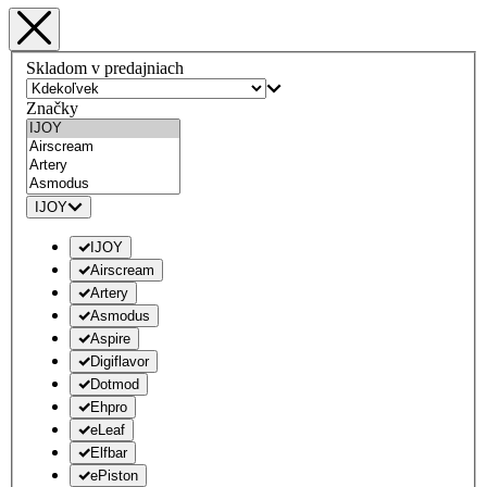
Skladom v predajniach
Značky
IJOY
IJOY
Airscream
Artery
Asmodus
Aspire
Digiflavor
Dotmod
Ehpro
eLeaf
Elfbar
ePiston