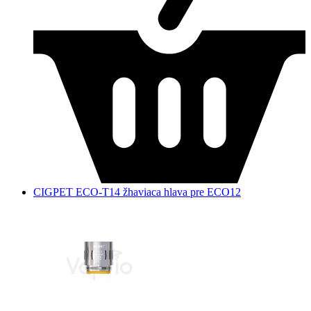
CIGPET ECO-T14 žhaviaca hlava pre ECO12