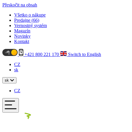
Přeskočit na obsah
Všetko o nákupe
Predajne (
66
)
Vernostný systém
Magazín
Novinky
Kontakt
+421 800 221 170
Switch to English
CZ
sk
sk
CZ