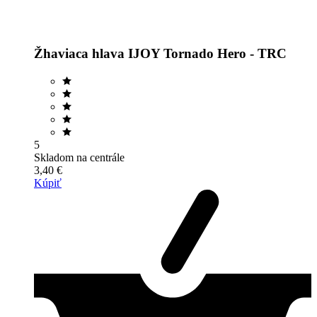
Žhaviaca hlava IJOY Tornado Hero - TRC
5
Skladom na centrále
3,40 €
Kúpiť