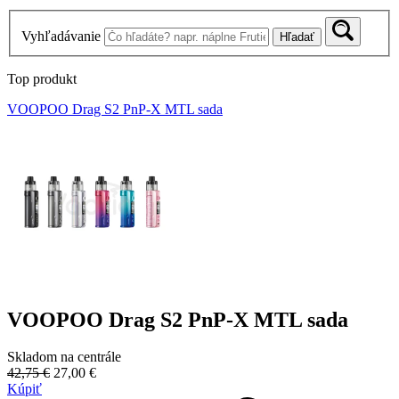
Vyhľadávanie
Hľadať
Top produkt
VOOPOO Drag S2 PnP-X MTL sada
VOOPOO Drag S2 PnP-X MTL sada
Skladom na centrále
42,75 €
27,00 €
Kúpiť