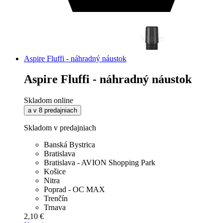
Aspire Fluffi - náhradný náustok
Aspire Fluffi - náhradný náustok
Skladom online
a v 8 predajniach
Skladom v predajniach
Banská Bystrica
Bratislava
Bratislava - AVION Shopping Park
Košice
Nitra
Poprad - OC MAX
Trenčín
Trnava
2,10 €