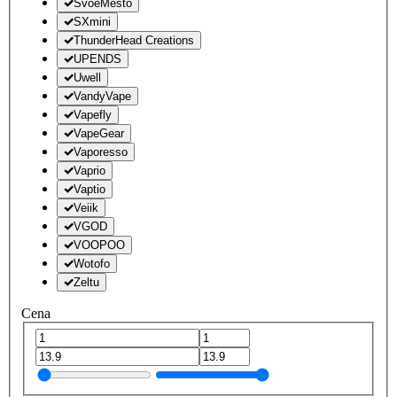
SvoëMesto
SXmini
ThunderHead Creations
UPENDS
Uwell
VandyVape
Vapefly
VapeGear
Vaporesso
Vaprio
Vaptio
Veiik
VGOD
VOOPOO
Wotofo
Zeltu
Cena