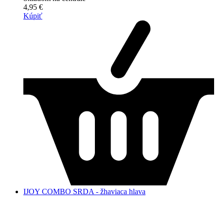
4,95 €
Kúpiť
IJOY COMBO SRDA - žhaviaca hlava