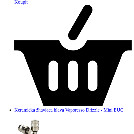
Koupit
Keramická žhaviaca hlava Vaporesso Drizzle - Mini EUC