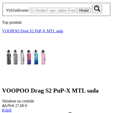
Vyhľadávanie
Hľadať
Top produkt
VOOPOO Drag S2 PnP-X MTL sada
VOOPOO Drag S2 PnP-X MTL sada
Skladom na centrále
42,75 €
27,00 €
Kúpiť