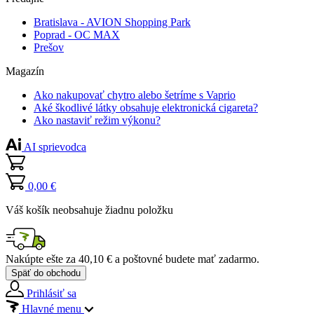
Bratislava - AVION Shopping Park
Poprad - OC MAX
Prešov
Magazín
Ako nakupovať chytro alebo šetríme s Vaprio
Aké škodlivé látky obsahuje elektronická cigareta?
Ako nastaviť režim výkonu?
AI sprievodca
0,00 €
Váš košík neobsahuje žiadnu položku
Nakúpte ešte za
40,10 €
a poštovné budete mať
zadarmo
.
Späť do obchodu
Prihlásiť sa
Hlavné menu