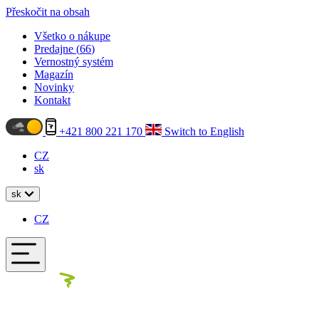
Přeskočit na obsah
Všetko o nákupe
Predajne (
66
)
Vernostný systém
Magazín
Novinky
Kontakt
+421 800 221 170
Switch to English
CZ
sk
sk
CZ