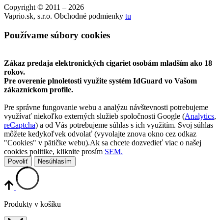
Copyright © 2011 – 2026
Vaprio.sk, s.r.o. Obchodné podmienky
tu
Používame súbory cookies
Zákaz predaja elektronických cigariet osobám mladším ako 18
rokov.
Pre overenie plnoletosti využite systém IdGuard vo Vašom
zákazníckom profile.
Pre správne fungovanie webu a analýzu návštevnosti potrebujeme
využívať niekoľko externých služieb spoločnosti Google (
Analytics
,
reCaptcha
) a od Vás potrebujeme súhlas s ich využitím. Svoj súhlas
môžete kedykoľvek odvolať (vyvolajte znova okno cez odkaz
"Cookies" v pätičke webu).Ak sa chcete dozvedieť viac o našej
cookies politike, kliknite prosím
SEM.
Povoliť
Nesúhlasím
Produkty v košíku