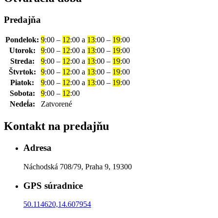
Predajňa
Pondelok:
9
:00 –
12
:00 a
13
:00 –
19
:00
Utorok:
9
:00 –
12
:00 a
13
:00 –
19
:00
Streda:
9
:00 –
12
:00 a
13
:00 –
19
:00
Štvrtok:
9
:00 –
12
:00 a
13
:00 –
19
:00
Piatok:
9
:00 –
12
:00 a
13
:00 –
19
:00
Sobota:
9
:00 –
12
:00
Nedeĺa:
Zatvorené
Kontakt na predajňu
Adresa
Náchodská 708/79, Praha 9, 19300
GPS súradnice
50.114620,14.607954