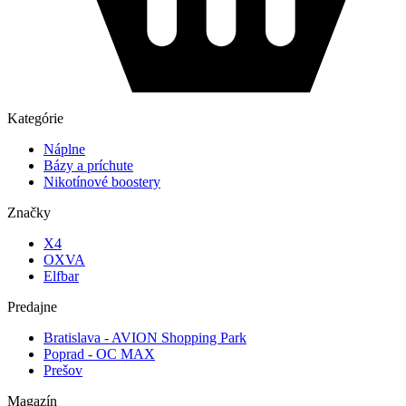
Kategórie
Náplne
Bázy a príchute
Nikotínové boostery
Značky
X4
OXVA
Elfbar
Predajne
Bratislava - AVION Shopping Park
Poprad - OC MAX
Prešov
Magazín