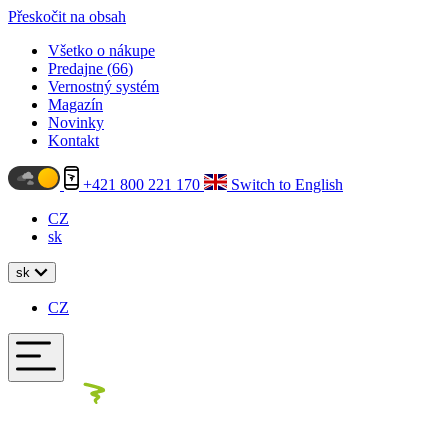
Přeskočit na obsah
Všetko o nákupe
Predajne (
66
)
Vernostný systém
Magazín
Novinky
Kontakt
+421 800 221 170
Switch to English
CZ
sk
sk
CZ