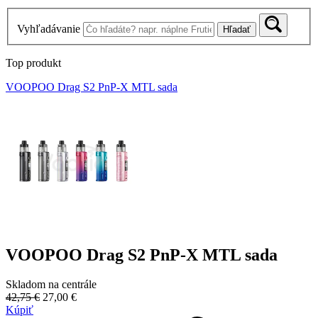
Vyhľadávanie
Hľadať
Top produkt
VOOPOO Drag S2 PnP-X MTL sada
VOOPOO Drag S2 PnP-X MTL sada
Skladom na centrále
42,75 €
27,00 €
Kúpiť