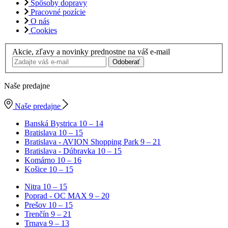
Spôsoby dopravy
Pracovné pozície
O nás
Cookies
Akcie, zľavy a novinky prednostne na váš e-mail
Odoberať
Naše predajne
Naše predajne
Banská Bystrica
10 – 14
Bratislava
10 – 15
Bratislava - AVION Shopping Park
9 – 21
Bratislava - Dúbravka
10 – 15
Komárno
10 – 16
Košice
10 – 15
Nitra
10 – 15
Poprad - OC MAX
9 – 20
Prešov
10 – 15
Trenčín
9 – 21
Trnava
9 – 13