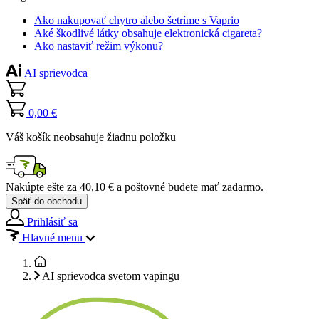
Ako nakupovať chytro alebo šetríme s Vaprio
Aké škodlivé látky obsahuje elektronická cigareta?
Ako nastaviť režim výkonu?
AI sprievodca
0,00 €
Váš košík neobsahuje žiadnu položku
Nakúpte ešte za
40,10 €
a poštovné budete mať
zadarmo
.
Späť do obchodu
Prihlásiť sa
Hlavné menu
AI sprievodca svetom vapingu