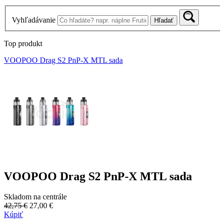
Vyhľadávanie
Hľadať
Top produkt
VOOPOO Drag S2 PnP-X MTL sada
VOOPOO Drag S2 PnP-X MTL sada
Skladom na centrále
42,75 €
27,00 €
Kúpiť