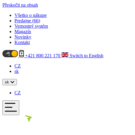
Přeskočit na obsah
Všetko o nákupe
Predajne (
66
)
Vernostný systém
Magazín
Novinky
Kontakt
+421 800 221 170
Switch to English
CZ
sk
sk
CZ