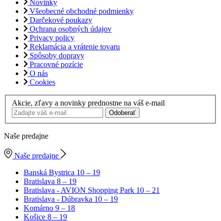
Novinky
Všeobecné obchodné podmienky
Darčekové poukazy
Ochrana osobných údajov
Privacy policy
Reklamácia a vrátenie tovaru
Spôsoby dopravy
Pracovné pozície
O nás
Cookies
Akcie, zľavy a novinky prednostne na váš e-mail
Odoberať
Naše predajne
Naše predajne
Banská Bystrica
10 – 19
Bratislava
8 – 19
Bratislava - AVION Shopping Park
10 – 21
Bratislava - Dúbravka
10 – 19
Komárno
9 – 18
Košice
8 – 19