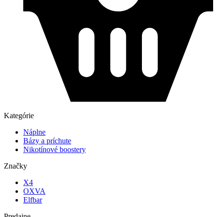
Kategórie
Náplne
Bázy a príchute
Nikotínové boostery
Značky
X4
OXVA
Elfbar
Predajne