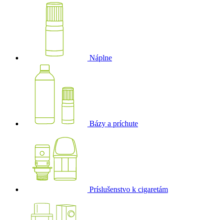
Náplne
Bázy a príchute
Príslušenstvo k cigaretám