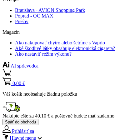
Bratislava - AVION Shopping Park
Poprad - OC MAX
Prešov
Magazín
Ako nakupovať chytro alebo šetríme s Vaprio
Aké škodlivé látky obsahuje elektronická cigareta?
Ako nastaviť režim výkonu?
AI sprievodca
0,00 €
Váš košík neobsahuje žiadnu položku
Nakúpte ešte za
40,10 €
a poštovné budete mať
zadarmo
.
Späť do obchodu
Prihlásiť sa
Hlavné menu