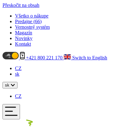
Přeskočit na obsah
Všetko o nákupe
Predajne (
66
)
Vernostný systém
Magazín
Novinky
Kontakt
+421 800 221 170
Switch to English
CZ
sk
sk
CZ