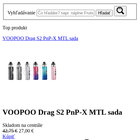
Vyhľadávanie
Hľadať
Top produkt
VOOPOO Drag S2 PnP-X MTL sada
VOOPOO Drag S2 PnP-X MTL sada
Skladom na centrále
42,75 €
27,00 €
Kúpiť