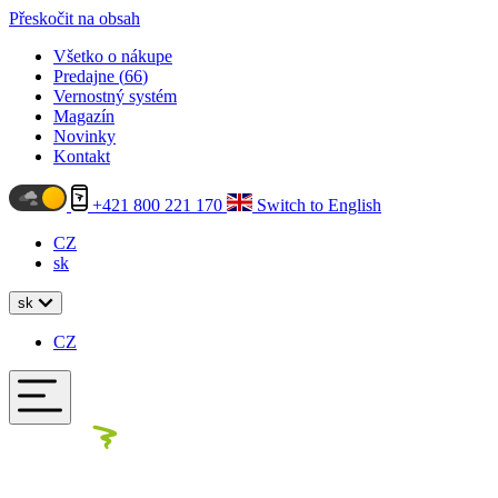
Přeskočit na obsah
Všetko o nákupe
Predajne (
66
)
Vernostný systém
Magazín
Novinky
Kontakt
+421 800 221 170
Switch to English
CZ
sk
sk
CZ