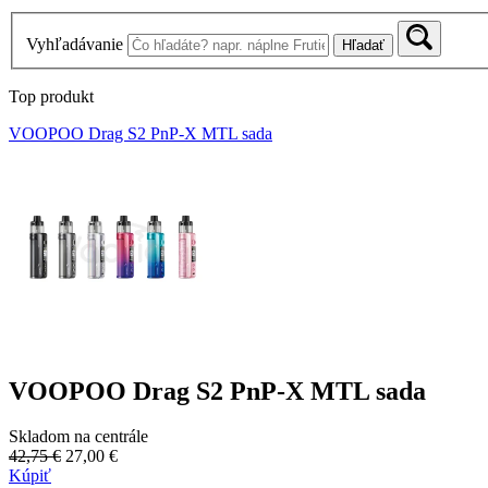
Vyhľadávanie
Hľadať
Top produkt
VOOPOO Drag S2 PnP-X MTL sada
VOOPOO Drag S2 PnP-X MTL sada
Skladom na centrále
42,75 €
27,00 €
Kúpiť