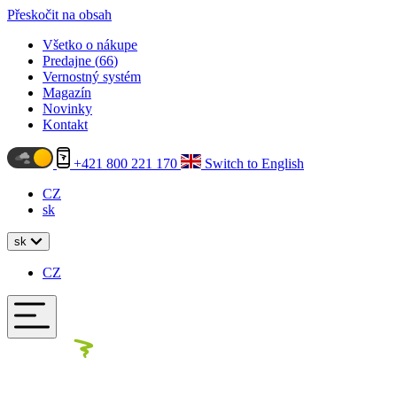
Přeskočit na obsah
Všetko o nákupe
Predajne (
66
)
Vernostný systém
Magazín
Novinky
Kontakt
+421 800 221 170
Switch to English
CZ
sk
sk
CZ