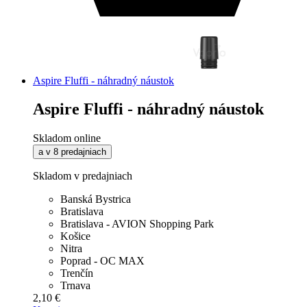
Aspire Fluffi - náhradný náustok
Aspire Fluffi - náhradný náustok
Skladom online
a v 8 predajniach
Skladom v predajniach
Banská Bystrica
Bratislava
Bratislava - AVION Shopping Park
Košice
Nitra
Poprad - OC MAX
Trenčín
Trnava
2,10 €