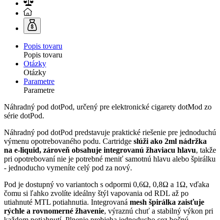
Popis tovaru
Popis tovaru
Otázky
Otázky
Parametre
Parametre
Náhradný pod dotPod, určený pre elektronické cigarety dotMod zo
série dotPod.
Náhradný pod dotPod predstavuje praktické riešenie pre jednoduchú
výmenu opotrebovaného podu. Cartridge
slúži ako 2ml nádržka
na e-liquid, zároveň obsahuje integrovanú žhaviacu hlavu
, takže
pri opotrebovaní nie je potrebné meniť samotnú hlavu alebo špirálku
- jednoducho vymeníte celý pod za nový.
Pod je dostupný vo variantoch s odpormi 0,6Ω, 0,8Ω a 1Ω, vďaka
čomu si ľahko zvolíte ideálny štýl vapovania od RDL až po
utiahnuté
MTL
potiahnutia. Integrovaná
mesh špirálka zaisťuje
rýchle a rovnomerné žhavenie
, výraznú chuť a stabilný výkon pri
každom potiahnutí. Plnenie prebieha jednoducho cez bočnú