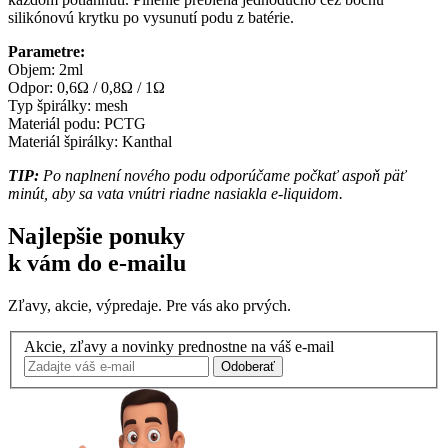
silikónovú krytku po vysunutí podu z batérie.
Parametre:
Objem: 2ml
Odpor: 0,6Ω / 0,8Ω / 1Ω
Typ špirálky: mesh
Materiál podu: PCTG
Materiál špirálky: Kanthal
TIP:
Po naplnení nového podu odporúčame počkať aspoň päť
minút, aby sa vata vnútri riadne nasiakla e-liquidom.
Najlepšie ponuky
k vám do e-mailu
Zľavy, akcie, výpredaje. Pre vás ako prvých.
Akcie, zľavy a novinky prednostne na váš e-mail
Odoberať