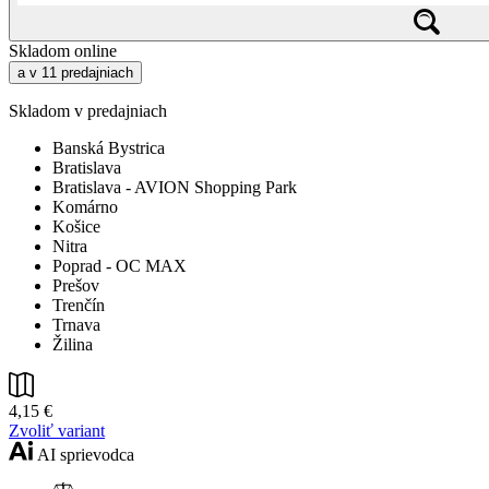
Skladom online
a v 11 predajniach
Skladom v predajniach
Banská Bystrica
Bratislava
Bratislava - AVION Shopping Park
Komárno
Košice
Nitra
Poprad - OC MAX
Prešov
Trenčín
Trnava
Žilina
4,15 €
Zvoliť variant
AI sprievodca