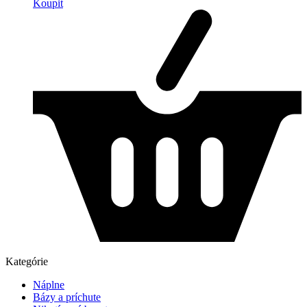
Koupit
Kategórie
Náplne
Bázy a príchute