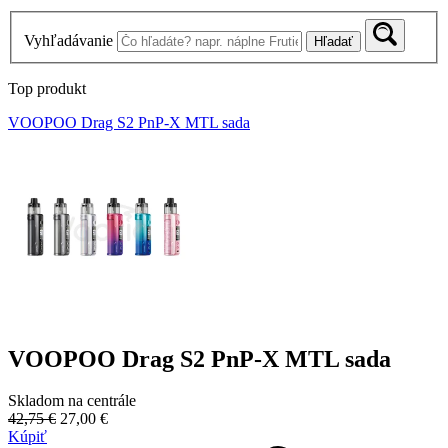
Vyhľadávanie
Hľadať
Top produkt
VOOPOO Drag S2 PnP-X MTL sada
VOOPOO Drag S2 PnP-X MTL sada
Skladom na centrále
42,75 €
27,00 €
Kúpiť