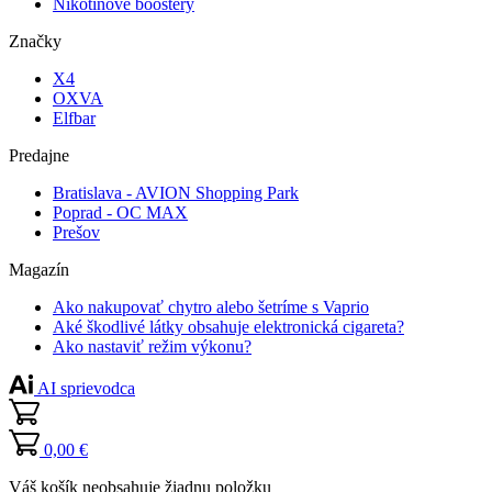
Nikotínové boostery
Značky
X4
OXVA
Elfbar
Predajne
Bratislava - AVION Shopping Park
Poprad - OC MAX
Prešov
Magazín
Ako nakupovať chytro alebo šetríme s Vaprio
Aké škodlivé látky obsahuje elektronická cigareta?
Ako nastaviť režim výkonu?
AI sprievodca
0,00 €
Váš košík neobsahuje žiadnu položku