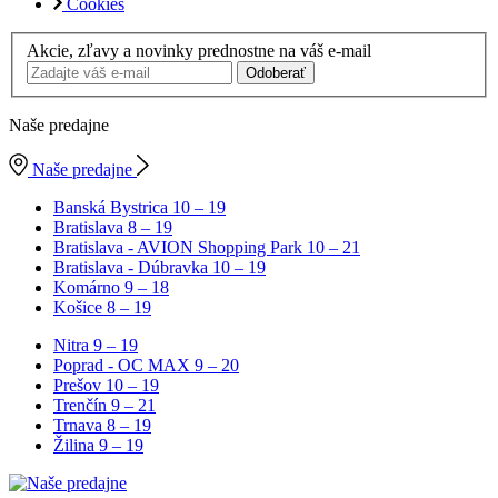
Cookies
Akcie, zľavy a novinky prednostne na váš e-mail
Odoberať
Naše predajne
Naše predajne
Banská Bystrica
10 – 19
Bratislava
8 – 19
Bratislava - AVION Shopping Park
10 – 21
Bratislava - Dúbravka
10 – 19
Komárno
9 – 18
Košice
8 – 19
Nitra
9 – 19
Poprad - OC MAX
9 – 20
Prešov
10 – 19
Trenčín
9 – 21
Trnava
8 – 19
Žilina
9 – 19