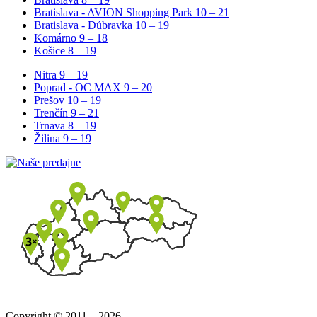
Bratislava - AVION Shopping Park
10 – 21
Bratislava - Dúbravka
10 – 19
Komárno
9 – 18
Košice
8 – 19
Nitra
9 – 19
Poprad - OC MAX
9 – 20
Prešov
10 – 19
Trenčín
9 – 21
Trnava
8 – 19
Žilina
9 – 19
Copyright © 2011 – 2026