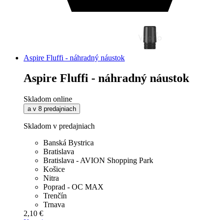
Aspire Fluffi - náhradný náustok
Aspire Fluffi - náhradný náustok
Skladom online
a v 8 predajniach
Skladom v predajniach
Banská Bystrica
Bratislava
Bratislava - AVION Shopping Park
Košice
Nitra
Poprad - OC MAX
Trenčín
Trnava
2,10 €