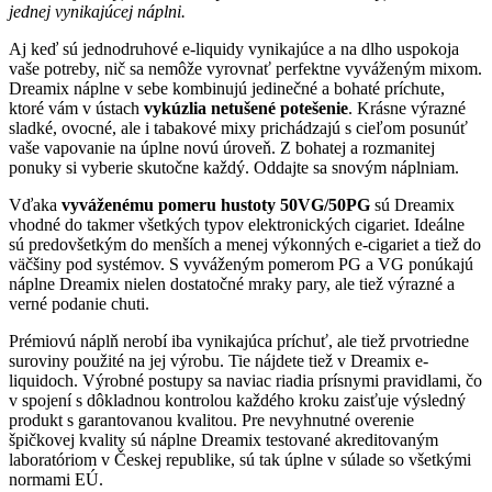
jednej vynikajúcej náplni.
Aj keď sú jednodruhové e-liquidy vynikajúce a na dlho uspokoja
vaše potreby, nič sa nemôže vyrovnať perfektne vyváženým mixom.
Dreamix náplne v sebe kombinujú jedinečné a bohaté príchute,
ktoré vám v ústach
vykúzlia netušené potešenie
. Krásne výrazné
sladké, ovocné, ale i tabakové mixy prichádzajú s cieľom posunúť
vaše vapovanie na úplne novú úroveň. Z bohatej a rozmanitej
ponuky si vyberie skutočne každý. Oddajte sa snovým náplniam.
Vďaka
vyváženému pomeru hustoty 50VG/50PG
sú Dreamix
vhodné do takmer všetkých typov elektronických cigariet. Ideálne
sú predovšetkým do menších a menej výkonných e-cigariet a tiež do
väčšiny pod systémov. S vyváženým pomerom PG a VG ponúkajú
náplne Dreamix nielen dostatočné mraky pary, ale tiež výrazné a
verné podanie chuti.
Prémiovú náplň nerobí iba vynikajúca príchuť, ale tiež prvotriedne
suroviny použité na jej výrobu. Tie nájdete tiež v Dreamix e-
liquidoch. Výrobné postupy sa naviac riadia prísnymi pravidlami, čo
v spojení s dôkladnou kontrolou každého kroku zaisťuje výsledný
produkt s garantovanou kvalitou. Pre nevyhnutné overenie
špičkovej kvality sú náplne Dreamix testované akreditovaným
laboratóriom v Českej republike, sú tak úplne v súlade so všetkými
normami EÚ.