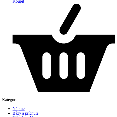
Koupit
Kategórie
Náplne
Bázy a príchute