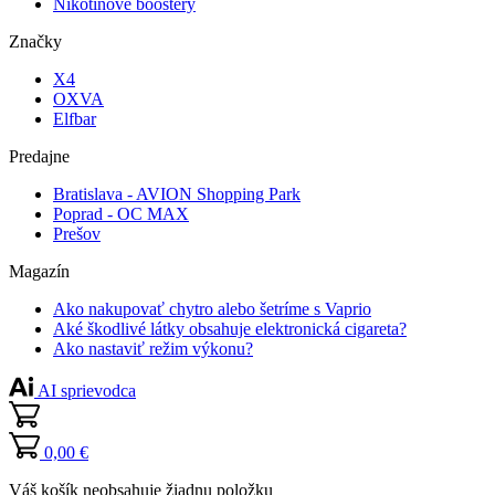
Nikotínové boostery
Značky
X4
OXVA
Elfbar
Predajne
Bratislava - AVION Shopping Park
Poprad - OC MAX
Prešov
Magazín
Ako nakupovať chytro alebo šetríme s Vaprio
Aké škodlivé látky obsahuje elektronická cigareta?
Ako nastaviť režim výkonu?
AI sprievodca
0,00 €
Váš košík neobsahuje žiadnu položku