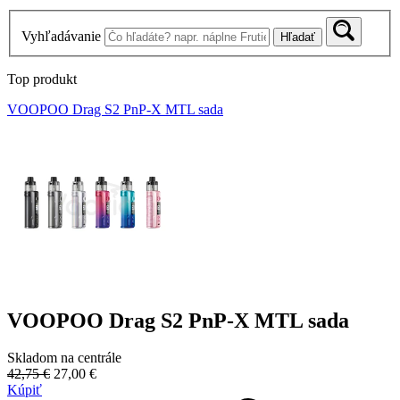
Vyhľadávanie
Hľadať
Top produkt
VOOPOO Drag S2 PnP-X MTL sada
VOOPOO Drag S2 PnP-X MTL sada
Skladom na centrále
42,75 €
27,00 €
Kúpiť