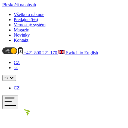
Přeskočit na obsah
Všetko o nákupe
Predajne (
66
)
Vernostný systém
Magazín
Novinky
Kontakt
+421 800 221 170
Switch to English
CZ
sk
sk
CZ