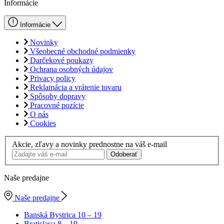
Informácie
Informácie
Novinky
Všeobecné obchodné podmienky
Darčekové poukazy
Ochrana osobných údajov
Privacy policy
Reklamácia a vrátenie tovaru
Spôsoby dopravy
Pracovné pozície
O nás
Cookies
Akcie, zľavy a novinky prednostne na váš e-mail
Odoberať
Naše predajne
Naše predajne
Banská Bystrica
10 – 19
Bratislava
8 – 19