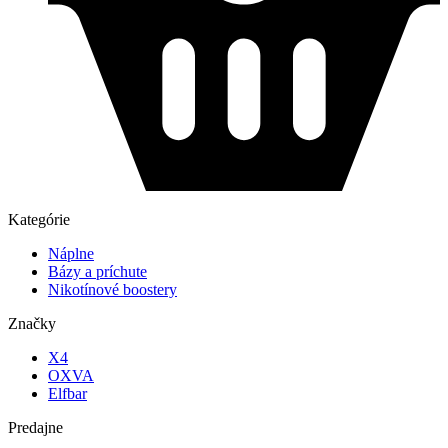
Kategórie
Náplne
Bázy a príchute
Nikotínové boostery
Značky
X4
OXVA
Elfbar
Predajne