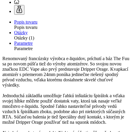
Popis tovaru
Popis tovaru
Otázky
Otázky (1)
Parametre
Parametre
Renomovaný francúzsky výrobca e-liquidov, príchutí a báz The Fuu
sa po novom púšťa tiež do výroby atomizérov. So svojou novou
značkou EDC Vape ako prvý predstavuje Dripper Orage. Kvapkací
atomizér s priemerom 24mm ponúka jedinečne riešený spodný
prívod vzduchu, vďaka ktorému dosiahnete skvelé chuťové
výsledky.
Jednoduchá základňa umožňuje ľahkú inštaláciu špirálok a vďaka
svojej hĺbke môžete použiť dostatok vaty, ktorá tak nasaje veľké
množstvo e-liquidu. Spodné ľahko nastaviteľné prívody vedú
vzduch k špirálkam zboku, podobne ako pri niektorých súčasných
RTA
. Súčasťou balenia je tiež špeciálny dutý kontakt, s ktorým je
možné Dripper Orage používať tiež na squonk módoch.