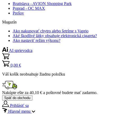
Bratislava - AVION Shopping Park
Poprad - OC MAX
Prešov
Magazín
Ako nakupovať chytro alebo šetríme s Vaprio
Aké škodlivé látky obsahuje elektronická cigareta?
Ako nastaviť režim výkonu?
AI sprievodca
0,00 €
Váš košík neobsahuje žiadnu položku
Nakúpte ešte za
40,10 €
a poštovné budete mať
zadarmo
.
Späť do obchodu
Prihlásiť sa
Hlavné menu