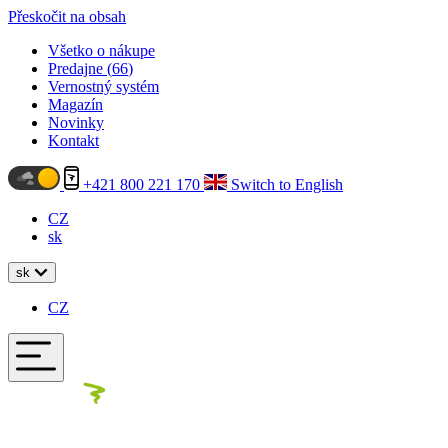
Přeskočit na obsah
Všetko o nákupe
Predajne (
66
)
Vernostný systém
Magazín
Novinky
Kontakt
+421 800 221 170
Switch to English
CZ
sk
sk
CZ