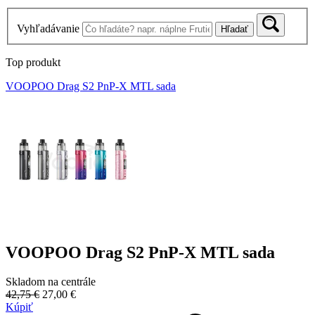
Vyhľadávanie
Hľadať
Top produkt
VOOPOO Drag S2 PnP-X MTL sada
VOOPOO Drag S2 PnP-X MTL sada
Skladom na centrále
42,75 €
27,00 €
Kúpiť