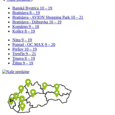
Banská Bystrica
10 – 19
Bratislava
8 – 19
Bratislava - AVION Shopping Park
10 – 21
Bratislava - Dúbravka
10 – 19
Komárno
9 – 18
Košice
8 – 19
Nitra
9 – 19
Poprad - OC MAX
9 – 20
Prešov
10 – 19
Trenčín
9 – 21
Trnava
8 – 19
Žilina
9 – 19