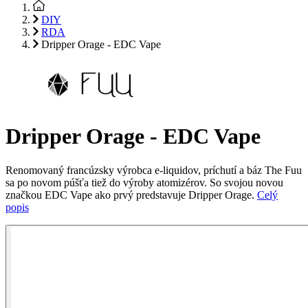
DIY
RDA
Dripper Orage - EDC Vape
Dripper Orage - EDC Vape
Renomovaný francúzsky výrobca e-liquidov, príchutí a báz The Fuu
sa po novom púšťa tiež do výroby atomizérov. So svojou novou
značkou EDC Vape ako prvý predstavuje Dripper Orage.
Celý
popis