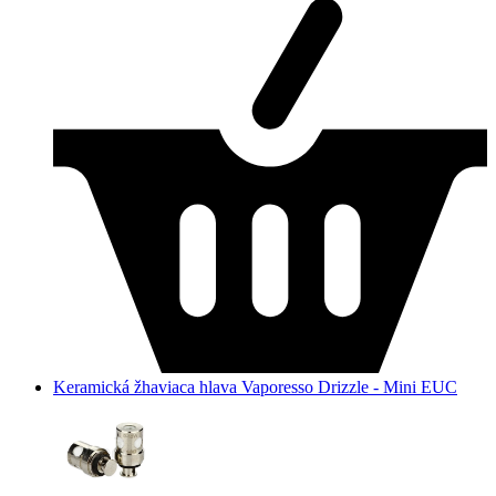
Keramická žhaviaca hlava Vaporesso Drizzle - Mini EUC