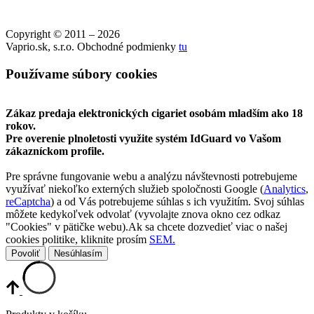
Copyright © 2011 – 2026
Vaprio.sk, s.r.o. Obchodné podmienky
tu
Používame súbory cookies
Zákaz predaja elektronických cigariet osobám mladším ako 18
rokov.
Pre overenie plnoletosti využite systém IdGuard vo Vašom
zákazníckom profile.
Pre správne fungovanie webu a analýzu návštevnosti potrebujeme
využívať niekoľko externých služieb spoločnosti Google (
Analytics
,
reCaptcha
) a od Vás potrebujeme súhlas s ich využitím. Svoj súhlas
môžete kedykoľvek odvolať (vyvolajte znova okno cez odkaz
"Cookies" v pätičke webu).Ak sa chcete dozvedieť viac o našej
cookies politike, kliknite prosím
SEM.
Povoliť
Nesúhlasím