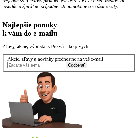
Nejedná sa o hotový produkt. Niektoré súčasti môžu vyžadovať
inštaláciu špirálok, prípadne ich namotanie a vloženie vaty.
Najlepšie ponuky
k vám do e-mailu
Zľavy, akcie, výpredaje. Pre vás ako prvých.
Akcie, zľavy a novinky prednostne na váš e-mail
Odoberať