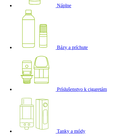
Náplne
Bázy a príchute
Príslušenstvo k cigaretám
Tanky a módy