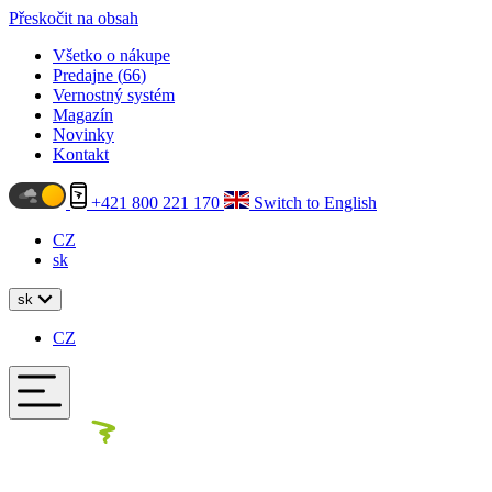
Přeskočit na obsah
Všetko o nákupe
Predajne (
66
)
Vernostný systém
Magazín
Novinky
Kontakt
+421 800 221 170
Switch to English
CZ
sk
sk
CZ