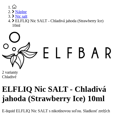
Náplne
Nic salt
ELFLIQ Nic SALT - Chladivá jahoda (Strawberry Ice)
10ml
2 varianty
Chladivé
ELFLIQ Nic SALT - Chladivá
jahoda (Strawberry Ice) 10ml
E-liquid ELFLIQ Nic SALT s nikotínovou soľou. Sladkosť zrelých