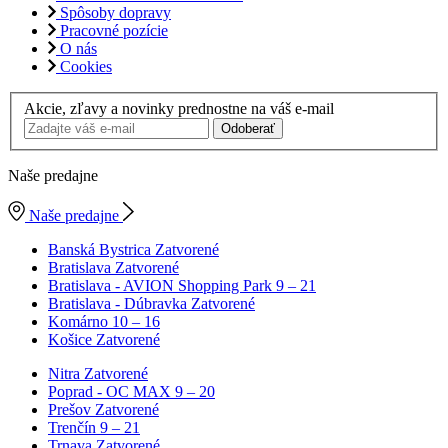
Spôsoby dopravy
Pracovné pozície
O nás
Cookies
Akcie, zľavy a novinky prednostne na váš e-mail
Odoberať
Naše predajne
Naše predajne
Banská Bystrica
Zatvorené
Bratislava
Zatvorené
Bratislava - AVION Shopping Park
9 – 21
Bratislava - Dúbravka
Zatvorené
Komárno
10 – 16
Košice
Zatvorené
Nitra
Zatvorené
Poprad - OC MAX
9 – 20
Prešov
Zatvorené
Trenčín
9 – 21
Trnava
Zatvorené