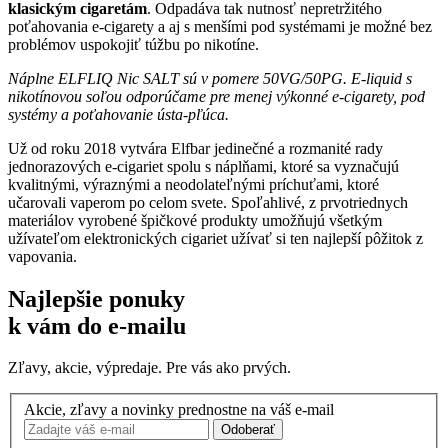
klasickým cigaretám
. Odpadáva tak nutnosť nepretržitého
poťahovania e-cigarety a aj s menšími pod systémami je možné bez
problémov uspokojiť túžbu po nikotíne.
Náplne ELFLIQ Nic SALT sú v pomere 50VG/50PG. E-liquid s
nikotínovou soľou odporúčame pre menej výkonné e-cigarety, pod
systémy a poťahovanie ústa-pľúca.
Už od roku 2018 vytvára Elfbar jedinečné a rozmanité rady
jednorazových e-cigariet spolu s náplňami, ktoré sa vyznačujú
kvalitnými, výraznými a neodolateľnými príchuťami, ktoré
učarovali vaperom po celom svete. Spoľahlivé, z prvotriednych
materiálov vyrobené špičkové produkty umožňujú všetkým
užívateľom elektronických cigariet užívať si ten najlepší pôžitok z
vapovania.
Najlepšie ponuky
k vám do e-mailu
Zľavy, akcie, výpredaje. Pre vás ako prvých.
Akcie, zľavy a novinky prednostne na váš e-mail
Odoberať