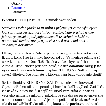
Otázky
Parametre
Parametre
E-liquid ELFLIQ Nic SALT s nikotínovou soľou.
Sladkosť zrelých jahôd sa tu snúbi s príjemným chladivým efekt,
ktorý prináša osviežujúci chuťový zážitok. Táto príchuť je ako
jahodový sorbet a poskytuje dokonalé osvieženie v každom
potiahnutí. Ideálne pre tých, ktorí si chcú užiť letnú chuť s
chladivým dozvukom.
Elfbar, to nie sú len obľúbené jednorazovky, sú to tiež hotové e-
liquidy, konkrétne tie s nikotínovou soľou. Vynikajúce príchute sú
teraz k dostaniu v 10ml fľaštičkách a v klasických silách nikotínu
20mg a 10mg. Nielen jednodruhové, ale tiež
dokonalé mixy, plné
výrazných ovocných tónov
, náplne ELFLIQ Nic Salt ponúkajú
skvelé dlhotrvajúce príchute, s ktorými vám bude vapovanie chutiť.
Séria e-liquidov ELFLIQ Nic SALT obsahuje nikotínové soli.
Oproti bežnému nikotínu ponúkajú hneď niekoľko výhod. Zatiaľ čo
klasické e-liquidy majú silnejší hit, ktorý vám bráni v inhalácii
väčšieho množstva nikotínu, nikotínové soli dávajú pri rovnakej sile
nikotínu omnoho slabší hit. V jednom potiahnutí je tak možné do
tela dostať väčšiu dávku nikotínu, ktorá bude
pocitovo podobná