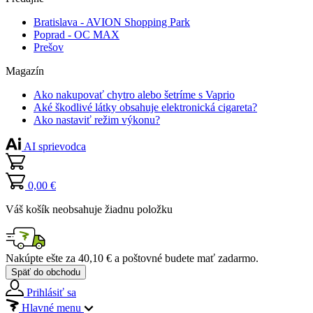
Bratislava - AVION Shopping Park
Poprad - OC MAX
Prešov
Magazín
Ako nakupovať chytro alebo šetríme s Vaprio
Aké škodlivé látky obsahuje elektronická cigareta?
Ako nastaviť režim výkonu?
AI sprievodca
0,00 €
Váš košík neobsahuje žiadnu položku
Nakúpte ešte za
40,10 €
a poštovné budete mať
zadarmo
.
Späť do obchodu
Prihlásiť sa
Hlavné menu