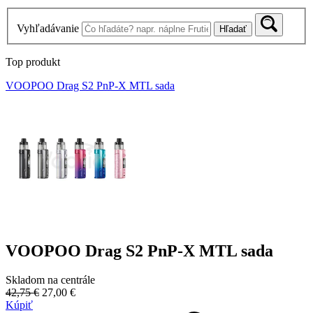
Vyhľadávanie
Hľadať
Top produkt
VOOPOO Drag S2 PnP-X MTL sada
VOOPOO Drag S2 PnP-X MTL sada
Skladom na centrále
42,75 €
27,00 €
Kúpiť