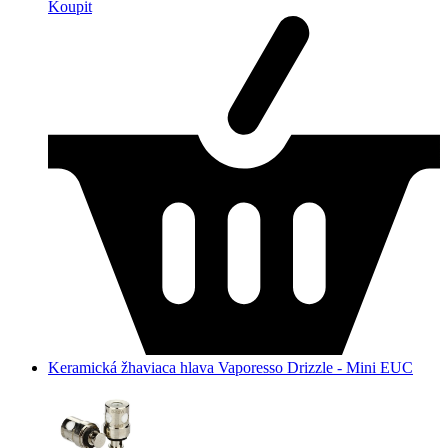
Koupit
Keramická žhaviaca hlava Vaporesso Drizzle - Mini EUC