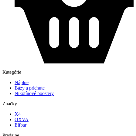
Kategórie
Náplne
Bázy a príchute
Nikotínové boostery
Značky
X4
OXVA
Elfbar
Predajne