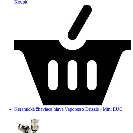
Koupit
Keramická žhaviaca hlava Vaporesso Drizzle - Mini EUC