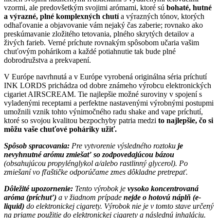
vzormi, ale predovšetkým svojimi arómami, ktoré sú
bohaté, hutné
a výrazné, plné komplexných chutí
a výrazných tónov, ktorých
odhaľovanie a objavovanie vám nejaký čas zaberie; rovnako ako
preskúmavanie zložitého tetovania, plného skrytých detailov a
živých farieb. Verné príchute rovnakým spôsobom učaria vašim
chuťovým pohárikom a každé potiahnutie tak bude plné
dobrodružstva a prekvapení.
V Európe navrhnutá a v Európe vyrobená originálna séria príchutí
INK LORDS prichádza od dobre známeho výrobcu elektronických
cigariet AIRSCREAM. Tie najlepšie možné suroviny v spojení s
vyladenými receptami a perfektne nastavenými výrobnými postupmi
umožnili vznik tohto výnimočného radu shake and vape príchutí,
ktoré so svojou kvalitou bezpochyby patria medzi
to najlepšie, čo si
môžu vaše chuťové poháriky užiť.
Spôsob spracovania:
Pre vytvorenie výsledného roztoku
je
nevyhnutné arómu zmiešať so zodpovedajúcou bázou
(obsahujúcou propylénglykol a/alebo rastlinný glycerol). Po
zmiešaní vo fľaštičke odporúčame zmes dôkladne pretrepať.
Dôležité upozornenie:
Tento výrobok je
vysoko koncentrovaná
aróma (príchuť)
a v žiadnom prípade
nejde o hotovú náplň (e-
liquid)
do elektronickej cigarety. Výrobok nie je v tomto stave určený
na priame použitie do elektronickej cigarety a následnú inhaláciu.