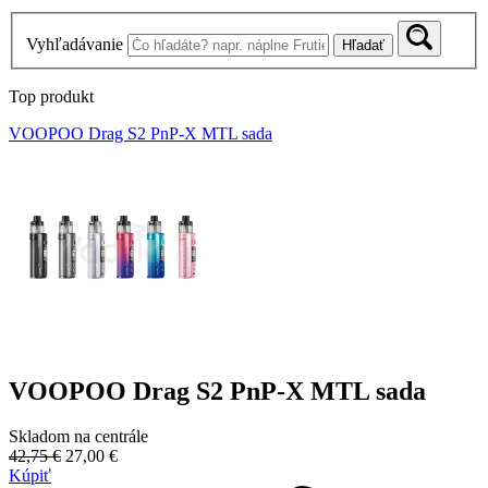
Vyhľadávanie
Hľadať
Top produkt
VOOPOO Drag S2 PnP-X MTL sada
VOOPOO Drag S2 PnP-X MTL sada
Skladom na centrále
42,75 €
27,00 €
Kúpiť