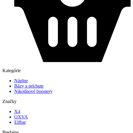
Kategórie
Náplne
Bázy a príchute
Nikotínové boostery
Značky
X4
OXVA
Elfbar
Predajne