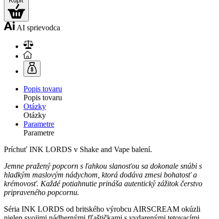
Kúpiť
AI sprievodca
Popis tovaru
Popis tovaru
Otázky
Otázky
Parametre
Parametre
Príchuť INK LORDS v Shake and Vape balení.
Jemne pražený popcorn s ľahkou slanosťou sa dokonale snúbi s
hladkým maslovým nádychom, ktorá dodáva zmesi bohatosť a
krémovosť. Každé potiahnutie prináša autentický zážitok čerstvo
pripraveného popcornu.
Séria INK LORDS od britského výrobcu AIRSCREAM okúzli
nielen svojimi nádhernými fľaštičkami s vydarenými tetovacími