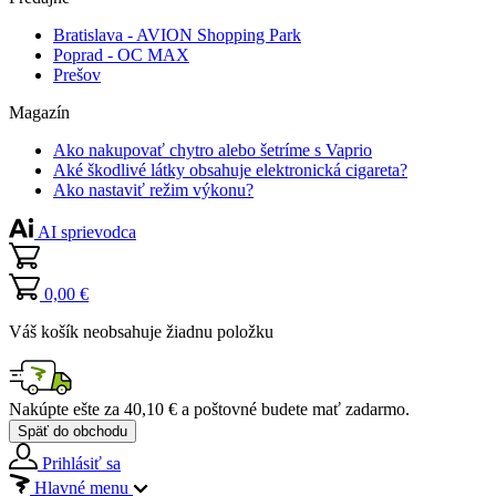
Bratislava - AVION Shopping Park
Poprad - OC MAX
Prešov
Magazín
Ako nakupovať chytro alebo šetríme s Vaprio
Aké škodlivé látky obsahuje elektronická cigareta?
Ako nastaviť režim výkonu?
AI sprievodca
0,00 €
Váš košík neobsahuje žiadnu položku
Nakúpte ešte za
40,10 €
a poštovné budete mať
zadarmo
.
Späť do obchodu
Prihlásiť sa
Hlavné menu