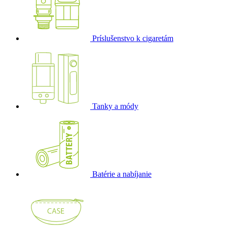
Príslušenstvo k cigaretám
Tanky a módy
Batérie a nabíjanie