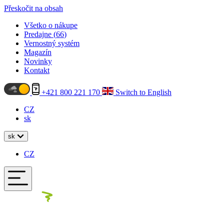
Přeskočit na obsah
Všetko o nákupe
Predajne (
66
)
Vernostný systém
Magazín
Novinky
Kontakt
+421 800 221 170
Switch to English
CZ
sk
sk
CZ