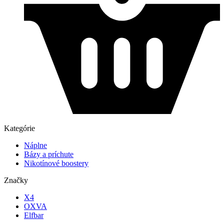
Kategórie
Náplne
Bázy a príchute
Nikotínové boostery
Značky
X4
OXVA
Elfbar