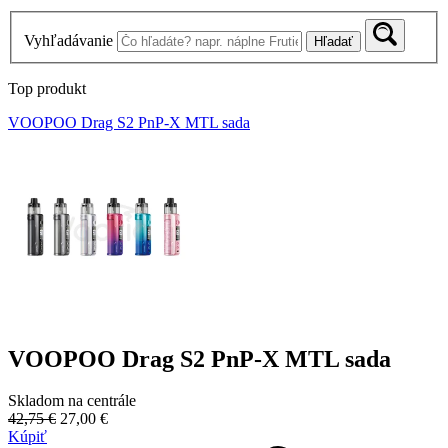
Vyhľadávanie
Hľadať
Top produkt
VOOPOO Drag S2 PnP-X MTL sada
VOOPOO Drag S2 PnP-X MTL sada
Skladom na centrále
42,75 €
27,00 €
Kúpiť