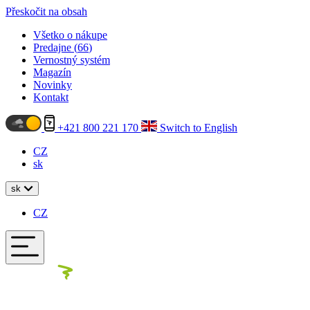
Přeskočit na obsah
Všetko o nákupe
Predajne (
66
)
Vernostný systém
Magazín
Novinky
Kontakt
+421 800 221 170
Switch to English
CZ
sk
sk
CZ