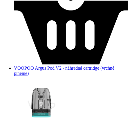
VOOPOO Argus Pod V2 - náhradná cartridge (vrchné
plnenie)