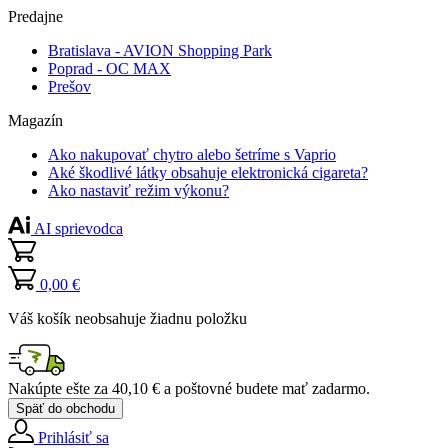
Predajne
Bratislava - AVION Shopping Park
Poprad - OC MAX
Prešov
Magazín
Ako nakupovať chytro alebo šetríme s Vaprio
Aké škodlivé látky obsahuje elektronická cigareta?
Ako nastaviť režim výkonu?
AI sprievodca
0,00 €
Váš košík neobsahuje žiadnu položku
Nakúpte ešte za
40,10 €
a poštovné budete mať
zadarmo
.
Späť do obchodu
Prihlásiť sa