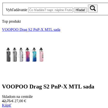
Vyhľadávanie
Hľadať
Top produkt
VOOPOO Drag S2 PnP-X MTL sada
VOOPOO Drag S2 PnP-X MTL sada
Skladom na centrále
42,75 €
27,00 €
Kúpiť