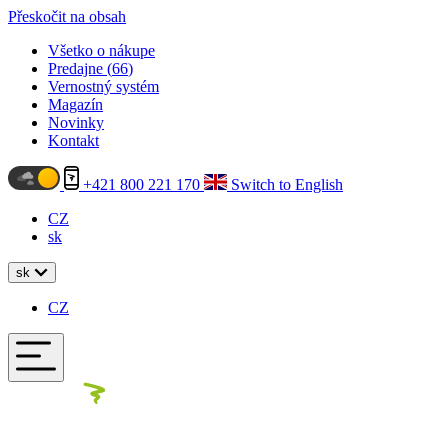
Přeskočit na obsah
Všetko o nákupe
Predajne (
66
)
Vernostný systém
Magazín
Novinky
Kontakt
+421 800 221 170
Switch to English
CZ
sk
sk
CZ