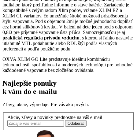
indikátor, ktorý prehľadne informuje o stave batérie. Zariadenie je
kompatibilné s celým radom Xlim podov, vrátane XLIM EZ a
XLIM CL variantov, čo umožňuje široké možnosti prispôsobenia
štýlu vapovania. Pod s objemom 2ml je možné jednoducho dopĺňať
cez hornú silikónovú krytku. V balení nájdete jeden pod s odporom
0,8Ω pre príjemné vapovanie ústa-pľúca. Samozrejmosťou je aj
praktická regulácia prívodu vzduchu
, s ktorou si ľahko nastavíte
utiahnuté
MTL
potiahnutie alebo RDL štýl podľa vlastných
preferencií a podľa použitého podu.
OXVA XLIM GO Lite predstavuje ideálnu kombináciu
jednoduchosti, spoľahlivosti a moderných technológií pre pohodlné
každodenné vapovanie bez zložitého ovládania.
Najlepšie ponuky
k vám do e-mailu
Zľavy, akcie, výpredaje. Pre vás ako prvých.
Akcie, zľavy a novinky prednostne na váš e-mail
Odoberať