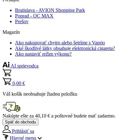
Bratislava - AVION Shopping Park
Poprad - OC MAX
Prešov
Magazín
Ako nakupovať chytro alebo šetríme s Vaprio
Aké škodlivé látky obsahuje elektronická cigareta?
Ako nastaviť režim výkonu?
AI sprievodca
0,00 €
Váš košík neobsahuje žiadnu položku
Nakúpte ešte za
40,10 €
a poštovné budete mať
zadarmo
.
Späť do obchodu
Prihlásiť sa
Hlavné menu