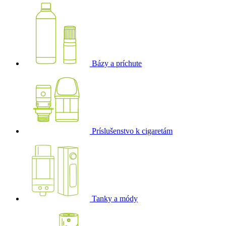
Bázy a príchute
Príslušenstvo k cigaretám
Tanky a módy