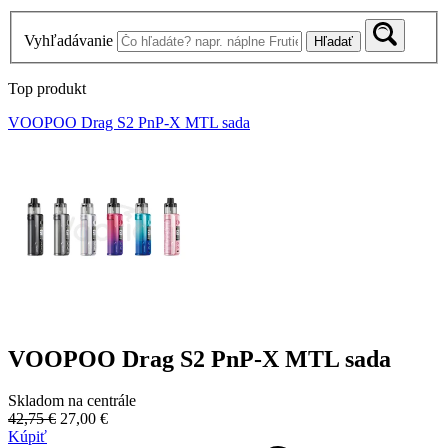
Vyhľadávanie
Hľadať
Top produkt
VOOPOO Drag S2 PnP-X MTL sada
VOOPOO Drag S2 PnP-X MTL sada
Skladom na centrále
42,75 €
27,00 €
Kúpiť