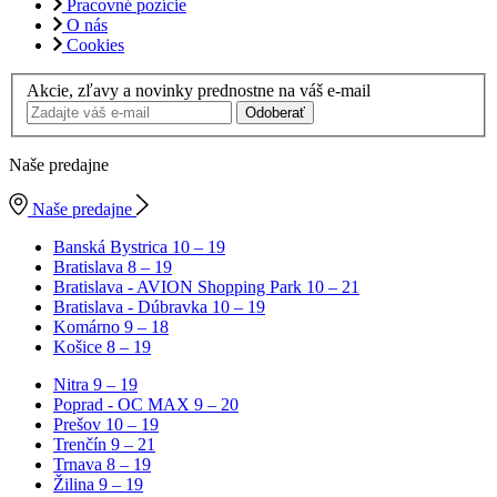
Pracovné pozície
O nás
Cookies
Akcie, zľavy a novinky prednostne na váš e-mail
Odoberať
Naše predajne
Naše predajne
Banská Bystrica
10 – 19
Bratislava
8 – 19
Bratislava - AVION Shopping Park
10 – 21
Bratislava - Dúbravka
10 – 19
Komárno
9 – 18
Košice
8 – 19
Nitra
9 – 19
Poprad - OC MAX
9 – 20
Prešov
10 – 19
Trenčín
9 – 21
Trnava
8 – 19
Žilina
9 – 19