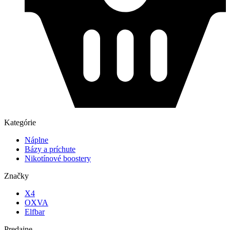
Kategórie
Náplne
Bázy a príchute
Nikotínové boostery
Značky
X4
OXVA
Elfbar
Predajne