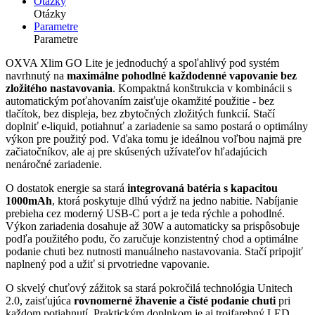
Otázky
Otázky
Parametre
Parametre
OXVA Xlim GO Lite je jednoduchý a spoľahlivý pod systém
navrhnutý na
maximálne pohodlné každodenné vapovanie bez
zložitého nastavovania
. Kompaktná konštrukcia v kombinácii s
automatickým poťahovaním zaisťuje okamžité použitie - bez
tlačítok, bez displeja, bez zbytočných zložitých funkcií. Stačí
doplniť e-liquid, potiahnuť a zariadenie sa samo postará o optimálny
výkon pre použitý pod. Vďaka tomu je ideálnou voľbou najmä pre
začiatočníkov, ale aj pre skúsených užívateľov hľadajúcich
nenáročné zariadenie.
O dostatok energie sa stará
integrovaná batéria s kapacitou
1000mAh
, ktorá poskytuje dlhú výdrž na jedno nabitie. Nabíjanie
prebieha cez moderný USB-C port a je teda rýchle a pohodlné.
Výkon zariadenia dosahuje až 30W a automaticky sa prispôsobuje
podľa použitého podu, čo zaručuje konzistentný chod a optimálne
podanie chuti bez nutnosti manuálneho nastavovania. Stačí pripojiť
naplnený pod a užiť si prvotriedne vapovanie.
O skvelý chuťový zážitok sa stará pokročilá technológia Unitech
2.0, zaisťujúca
rovnomerné žhavenie a čisté podanie chuti
pri
každom potiahnutí. Praktickým doplnkom je aj trojfarebný LED