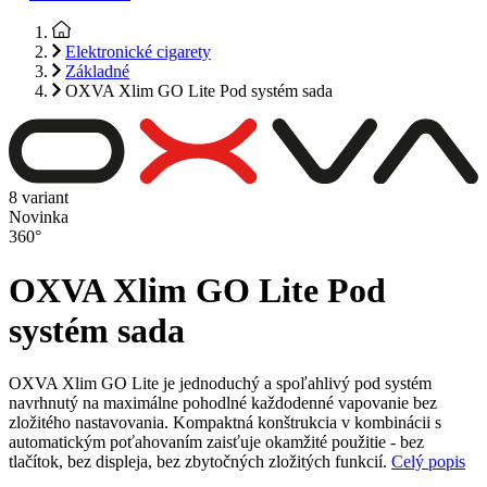
Elektronické cigarety
Základné
OXVA Xlim GO Lite Pod systém sada
8 variant
Novinka
360°
OXVA Xlim GO Lite Pod
systém sada
OXVA Xlim GO Lite je jednoduchý a spoľahlivý pod systém
navrhnutý na maximálne pohodlné každodenné vapovanie bez
zložitého nastavovania. Kompaktná konštrukcia v kombinácii s
automatickým poťahovaním zaisťuje okamžité použitie - bez
tlačítok, bez displeja, bez zbytočných zložitých funkcií.
Celý popis