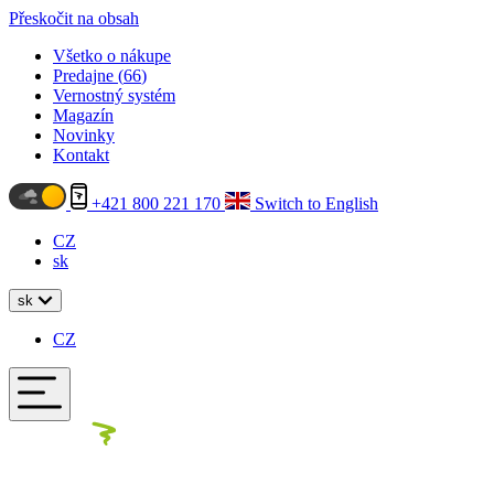
Přeskočit na obsah
Všetko o nákupe
Predajne (
66
)
Vernostný systém
Magazín
Novinky
Kontakt
+421 800 221 170
Switch to English
CZ
sk
sk
CZ