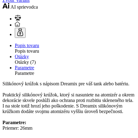
Zvoliť variant
AI sprievodca
Popis tovaru
Popis tovaru
Otázky
Otázky (7)
Parametre
Parametre
Silikónový krúžok s nápisom Dreamix pre váš tank alebo batériu.
Praktický silikónový krúžok, ktorý si nasuniete na atomizér a okrem
dekorácie skvele poslúži ako ochrana proti rozbitiu skleneného tela.
I na stole totiž hrozí jeho poškodenie. S Dreamix silikónovým
krúžkom dodáte svojmu atomizéru vyššiu úroveň bezpečnosti.
Parametre:
Priemer: 26mm