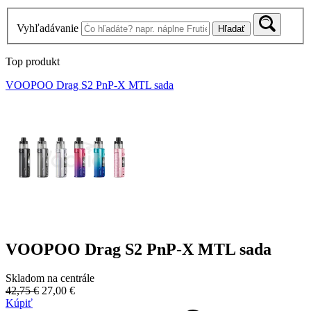
Vyhľadávanie
Hľadať
Top produkt
VOOPOO Drag S2 PnP-X MTL sada
VOOPOO Drag S2 PnP-X MTL sada
Skladom na centrále
42,75 €
27,00 €
Kúpiť