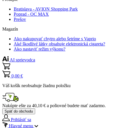
Bratislava - AVION Shopping Park
Poprad - OC MAX
Prešov
Magazín
Ako nakupovať chytro alebo šetríme s Vaprio
Aké škodlivé látky obsahuje elektronická cigareta?
Ako nastaviť režim výkonu?
AI sprievodca
0,00 €
Váš košík neobsahuje žiadnu položku
Nakúpte ešte za
40,10 €
a poštovné budete mať
zadarmo
.
Späť do obchodu
Prihlásiť sa
Hlavné menu