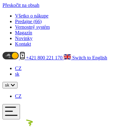
Přeskočit na obsah
Všetko o nákupe
Predajne (
66
)
Vernostný systém
Magazín
Novinky
Kontakt
+421 800 221 170
Switch to English
CZ
sk
sk
CZ