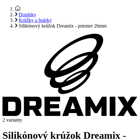
Doplnky
Krúžky a šnúrky
Silikónový krúžok Dreamix - priemer 26mm
2 varianty
Silikónový krúžok Dreamix -