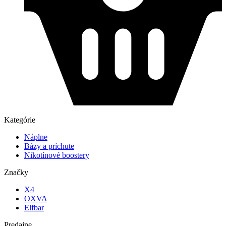
Kategórie
Náplne
Bázy a príchute
Nikotínové boostery
Značky
X4
OXVA
Elfbar
Predajne