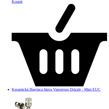
Koupit
Keramická žhaviaca hlava Vaporesso Drizzle - Mini EUC