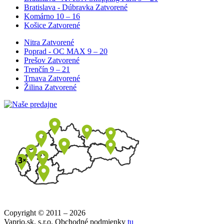
Bratislava - Dúbravka
Zatvorené
Komárno
10 – 16
Košice
Zatvorené
Nitra
Zatvorené
Poprad - OC MAX
9 – 20
Prešov
Zatvorené
Trenčín
9 – 21
Trnava
Zatvorené
Žilina
Zatvorené
Copyright © 2011 – 2026
Vaprio.sk, s.r.o. Obchodné podmienky
tu